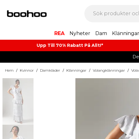
REA
Nyheter
Dam
Klänninga
Upp Till 70% Rabatt På Allt!*
De
Hem
/
Kvinnor
/
Damkläder
/
Klänningar
/
Volangklänningar
/
Vola