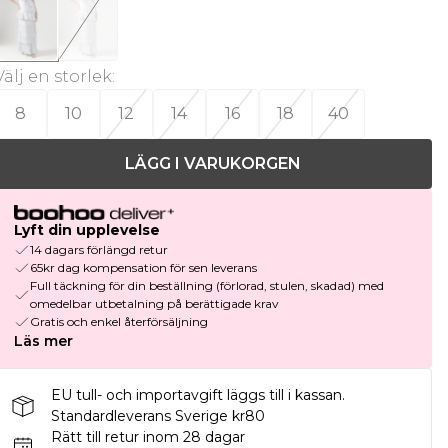
Välj en storlek
:
8
10
12
14
16
18
40
LÄGG I VARUKORGEN
Lyft din upplevelse
14 dagars förlängd retur
65kr dag kompensation för sen leverans
Full täckning för din beställning (förlorad, stulen, skadad) med
omedelbar utbetalning på berättigade krav
Gratis och enkel återförsäljning
Läs mer
EU tull- och importavgift läggs till i kassan.
Standardleverans Sverige kr80
Rätt till retur inom 28 dagar