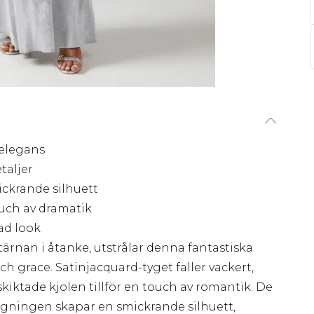
 elegans
taljer
ickrande silhuett
ouch av dramatik
ad look
nan i åtanke, utstrålar denna fantastiska
ch grace. Satinjacquard-tyget faller vackert,
iktade kjolen tillför en touch av romantik. De
gningen skapar en smickrande silhuett,