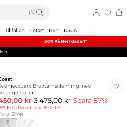
m
Tillfällen
Hetast
Herr
DSGN
60% På Herrkläder!*​
der.
Coast
Satinjacquard Brudtärnsklänning med
Volangdetaljer
450,00 kr
3 475,00 kr
Spara 87%
15% Extra Rabatt! Kod: 15EXTRA
Färg
:
Silver