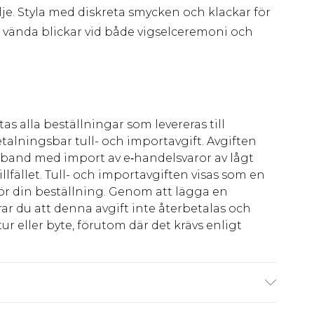
lje. Styla med diskreta smycken och klackar för
 vända blickar vid både vigselceremoni och
as alla beställningar som levereras till
talningsbar tull- och importavgift. Avgiften
amband med import av e‑handelsvaror av lågt
llfället. Tull- och importavgiften visas som en
för din beställning. Genom att lägga en
ar du att denna avgift inte återbetalas och
ur eller byte, förutom där det krävs enligt
er: 100% Polyester - Maskintvättbar.- Längd