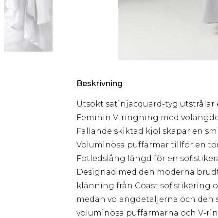
Beskrivning
Utsökt satinjacquard-tyg utstrålar
Feminin V-ringning med volangde
Fallande skiktad kjol skapar en sm
Voluminösa puffärmar tillför en t
Fotledslång längd för en sofistiker
Designad med den moderna brudtär
klänning från Coast sofistikering o
medan volangdetaljerna och den sk
voluminösa puffärmarna och V-rin