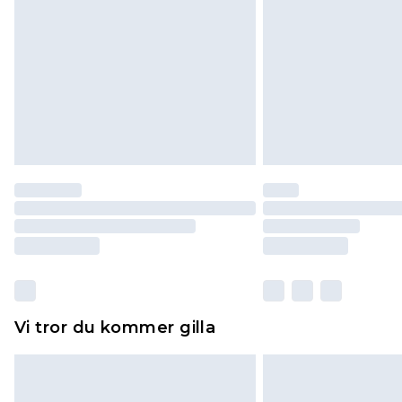
Klicka
här
för att se vår fullständig
Vi tror du kommer gilla