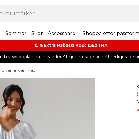
r
Sommar
Skor
Accessoarer
Shoppa efter passfor
15% Extra Rabatt! Kod: 15EXTRA
n här webbplatsen använder AI-genererade och AI-redigerade bil
ngklänningar I Maxi