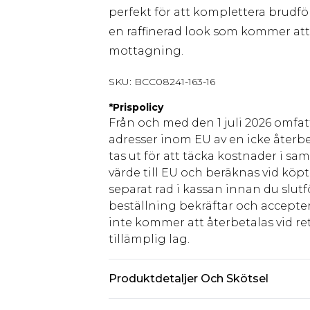
perfekt för att komplettera brudfö
en raffinerad look som kommer att
mottagning.
SKU:
BCC08241-163-16
*
Prispolicy
Från och med den 1 juli 2026 omfatt
adresser inom EU av en icke återbe
tas ut för att täcka kostnader i s
värde till EU och beräknas vid köpti
separat rad i kassan innan du slut
beställning bekräftar och accepter
inte kommer att återbetalas vid ret
tillämplig lag.
Produktdetaljer Och Skötsel
Huvudmaterial: 100% Polyester. Fod