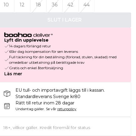
10
12
18
36
42
44
SLUT I LAGER
Lyft din upplevelse
14 dagars förlängd retur
65kr dag kompensation för sen leverans
Full täckning för din beställning (förlorad, stulen, skadad) med
omedelbar utbetalning på berättigade krav
Gratis och enkel återförsäljning
Läs mer
EU tull- och importavgift läggs till i kassan.
Standardleverans Sverige kr80
Rätt till retur inom 28 dagar
Undantag gäller.
Se vår
returpolicy
18+, villkor gäller. Kredit föremål för status