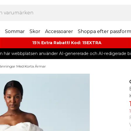
r
Sommar
Skor
Accessoarer
Shoppa efter passfor
15% Extra Rabatt! Kod: 15EXTRA
n här webbplatsen använder AI-genererade och AI-redigerade bil
länningar Med Korta Ärmar