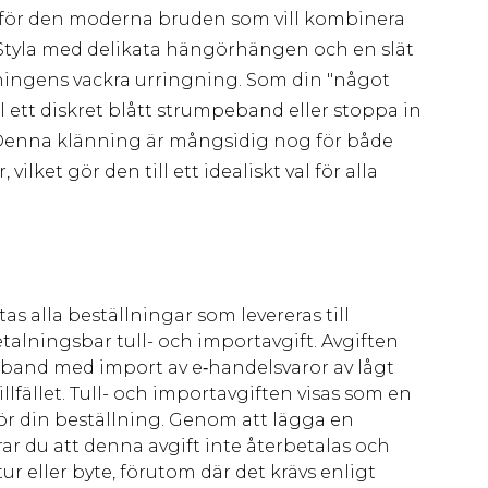
t för den moderna bruden som vill kombinera
. Styla med delikata hängörhängen och en slät
nningens vackra urringning. Som din "något
ll ett diskret blått strumpeband eller stoppa in
 Denna klänning är mångsidig nog för både
ket gör den till ett idealiskt val för alla
as alla beställningar som levereras till
talningsbar tull- och importavgift. Avgiften
amband med import av e‑handelsvaror av lågt
llfället. Tull- och importavgiften visas som en
för din beställning. Genom att lägga en
ar du att denna avgift inte återbetalas och
ur eller byte, förutom där det krävs enligt