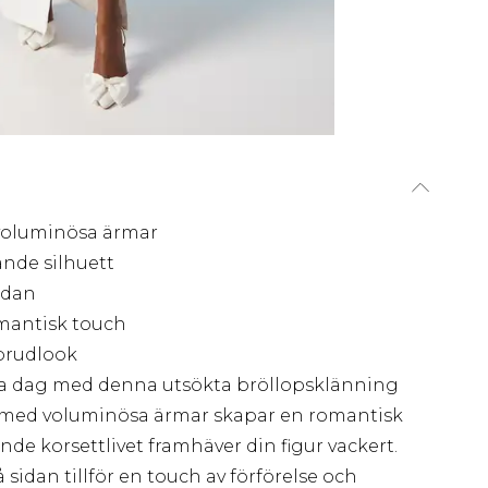
voluminösa ärmar
ande silhuett
idan
mantisk touch
 brudlook
ora dag med denna utsökta bröllopsklänning
n med voluminösa ärmar skapar en romantisk
nde korsettlivet framhäver din figur vackert.
sidan tillför en touch av förförelse och