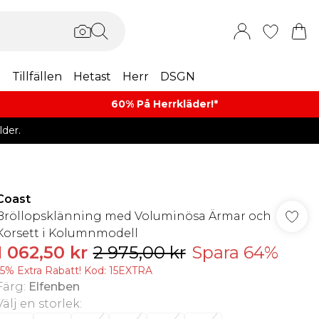
m
Tillfällen
Hetast
Herr
DSGN
60% På Herrkläder!*​
der.
Coast
Bröllopsklänning med Voluminösa Ärmar och
Korsett i Kolumnmodell
1 062,50 kr
2 975,00 kr
Spara 64%
15% Extra Rabatt! Kod: 15EXTRA
Färg
:
Elfenben
Välj en storlek
: