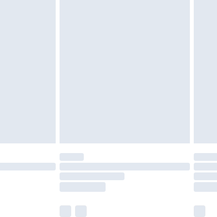
oanvända och otvättade med originaletiketterna
as inomhus. Hemartiklar inklusive sängkläder,
 måste vara oanvända och i sin oöppnade
r inte dina lagstadgade rättigheter.
a returpolicy.