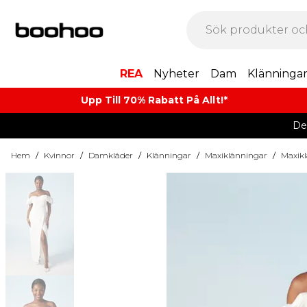
REA
Nyheter
Dam
Klänninga
Upp Till 70% Rabatt På Allt!*
De
Hem
/
Kvinnor
/
Damkläder
/
Klänningar
/
Maxiklänningar
/
Maxik