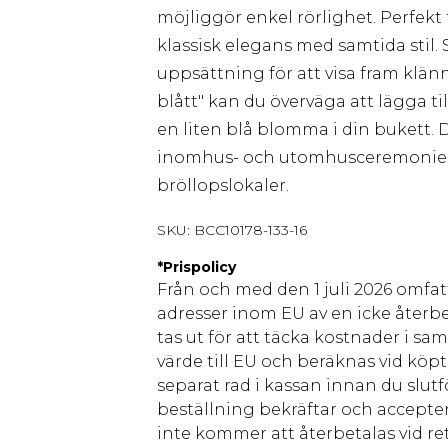
möjliggör enkel rörlighet. Perfek
klassisk elegans med samtida stil
uppsättning för att visa fram klä
blått" kan du överväga att lägga ti
en liten blå blomma i din bukett.
inomhus- och utomhusceremonier, vil
bröllopslokaler.
SKU:
BCC10178-133-16
*
Prispolicy
Från och med den 1 juli 2026 omfatt
adresser inom EU av en icke återbe
tas ut för att täcka kostnader i s
värde till EU och beräknas vid köpti
separat rad i kassan innan du slut
beställning bekräftar och accepter
inte kommer att återbetalas vid ret