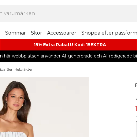
r
Sommar
Skor
Accessoarer
Shoppa efter passfor
15% Extra Rabatt! Kod: 15EXTRA
n här webbplatsen använder AI-genererade och AI-redigerade bil
ida Ben Heldräkter