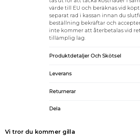
tas ut för att täcka kostnader i s
värde till EU och beräknas vid köpti
separat rad i kassan innan du slut
beställning bekräftar och accepter
inte kommer att återbetalas vid ret
tillämplig lag.
Produktdetaljer Och Skötsel
85,0% bomull, 15,0% linne. Observe
Leverans
överföras.
Standardleverans Sverige
Returnerar
5-7 arbetsdagar
Något som inte riktigt stämmer? Du
Dela
Expressleverans Sverige
från den dag du tar emot det.
1-2 arbetsdagar
Observera att vi inte kan erbjuda
piercade smycken, vuxenleksaker, 
Vi tror du kommer gilla
hygienförseglingen inte är på plats