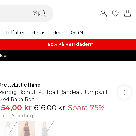
m
Tillfällen
Hetast
Herr
DSGN
60% På Herrkläder!*​
der.
PrettyLittleThing
Randig Bomull Puffball Bandeau Jumpsuit
Med Raka Ben
154,00 kr
616,00 kr
Spara 75%
Färg
:
Stenfärg