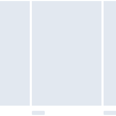
att returnera varan till ett fast belopp av
 det belopp som ska återbetalas till dig. Du
etalning minus kostnaden för 100KR för att
oanvända och otvättade med originaletiketterna
as inomhus. Hemartiklar inklusive sängkläder,
 måste vara oanvända och i sin oöppnade
r inte dina lagstadgade rättigheter.
a returpolicy.