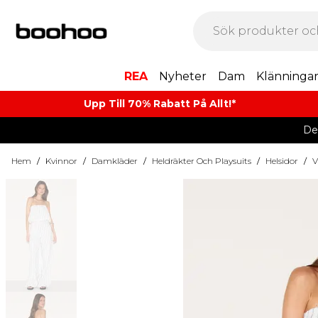
REA
Nyheter
Dam
Klänninga
Upp Till 70% Rabatt På Allt!*
De
Hem
/
Kvinnor
/
Damkläder
/
Heldräkter Och Playsuits
/
Helsidor
/
V