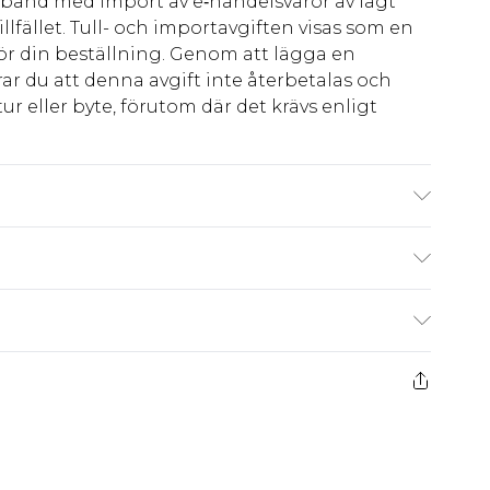
amband med import av e‑handelsvaror av lågt
llfället. Tull- och importavgiften visas som en
för din beställning. Genom att lägga en
ar du att denna avgift inte återbetalas och
ur eller byte, förutom där det krävs enligt
ra: på grund av det använda tyget kan färgen
kr80
 har 21 dagar på dig att skicka tillbaka något
kr239
 återbetalningar för modemasker, kosmetika,
och badkläder eller underkläder om
 eller har brutits.