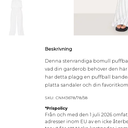
Beskrivning
Denna stenrandiga bomull puffbal
vad din garderob behöver den här s
har detta plagg en puffball bande
platta sandaler och din favoritkom
SKU:
CNM3678/78/58
*
Prispolicy
Från och med den 1 juli 2026 omfatt
adresser inom EU av en icke återbe