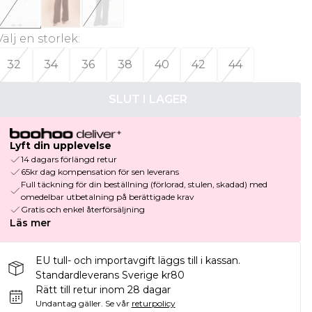
Välj en storlek
:
32
34
36
38
40
42
44
SLUT I LAGER
Lyft din upplevelse
14 dagars förlängd retur
65kr dag kompensation för sen leverans
Full täckning för din beställning (förlorad, stulen, skadad) med
omedelbar utbetalning på berättigade krav
Gratis och enkel återförsäljning
Läs mer
EU tull- och importavgift läggs till i kassan.
Standardleverans Sverige kr80
Rätt till retur inom 28 dagar
Undantag gäller.
Se vår
returpolicy