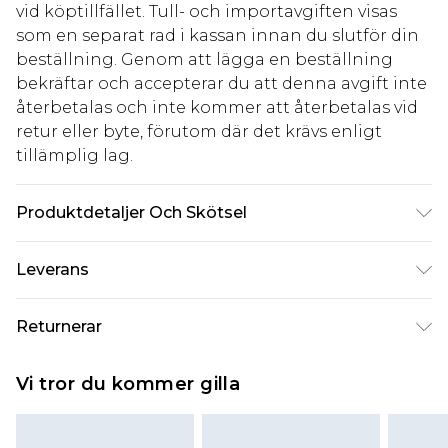
vid köptillfället. Tull- och importavgiften visas
som en separat rad i kassan innan du slutför din
beställning. Genom att lägga en beställning
bekräftar och accepterar du att denna avgift inte
återbetalas och inte kommer att återbetalas vid
retur eller byte, förutom där det krävs enligt
tillämplig lag.
Produktdetaljer Och Skötsel
100% bomull Observera: på grund av det använda
Leverans
tyget kan färgen överföras.
Standardleverans Sverige
kr80
Returnerar
5-7 arbetsdagar
Något som inte riktigt stämmer? Du har 21 dagar
Expressleverans Sverige
kr239
Vi tror du kommer gilla
på dig att skicka tillbaka något från den dag du
1-2 arbetsdagar
tar emot det.