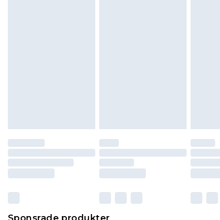
sin oöppnade originalförpackning. Detta
påverkar inte dina lagstadgade rättigheter.
Klicka
här
för att se vår fullständiga returpolicy.
Sponsrade produkter