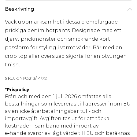
Beskrivning
Väck uppmärksamhet i dessa cremefärgade
prickiga denim hotpants. Designade med ett
djärvt prickmönster och smickrande kort
passform för styling i varmt väder. Bär med en
crop top eller oversized skjorta för en otvungen
finish.
SKU:
CNP3213/14/72
*
Prispolicy
Från och med den 1 juli 2026 omfattas alla
beställningar som levereras till adresser inom EU
av en icke återbetalningsbar tull- och
importavgift. Avgiften tas ut för att täcka
kostnader i samband med import av
e‑handelsvaror av lågt värde till EU och beräknas