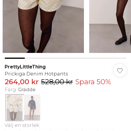
PrettyLittleThing
Prickiga Denim Hotpants
264,00 kr
528,00 kr
Spara 50%
Färg
:
Grädde
Välj en storlek
: