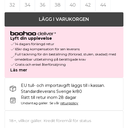
32
34
36
38
40
42
44
LÄGG I VARUKORGEN
Lyft din upplevelse
14 dagars förlängd retur
65kr dag kompensation för sen leverans
Full täckning för din beställning (förlorad, stulen, skadad) med
omedelbar utbetalning på berättigade krav
Gratis och enkel återförsäljning
Läs mer
EU tull- och importavgift läggs till i kassan.
Standardleverans Sverige kr80
Rätt till retur inom 28 dagar
Undantag gäller.
Se vår
returpolicy
18+, villkor gäller. Kredit föremål för status