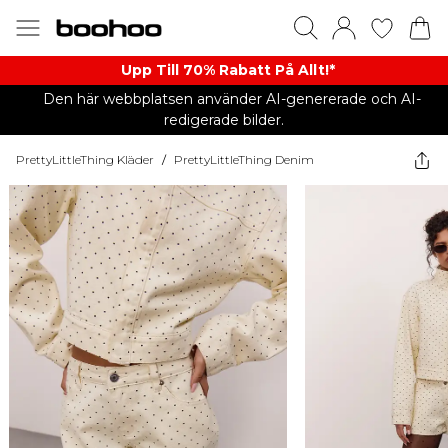
Upp Till 70% Rabatt På Allt!*
Den här webbplatsen använder AI-genererade och AI-
redigerade bilder.
PrettyLittleThing Kläder
/
PrettyLittleThing Denim