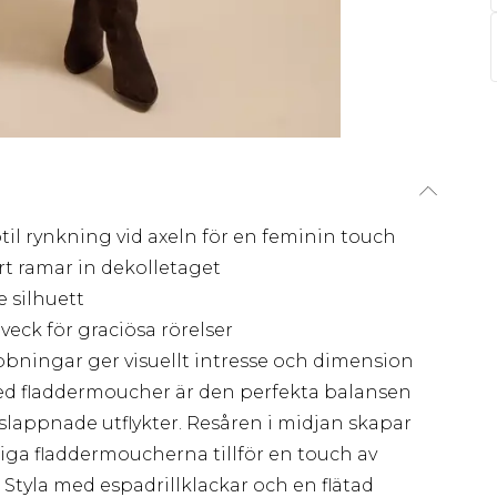
l rynkning vid axeln för en feminin touch
t ramar in dekolletaget
e silhuett
eck för graciösa rörelser
ibbningar ger visuellt intresse och dimension
 fladdermoucher är den perfekta balansen
vslappnade utflykter. Resåren i midjan skapar
ga fladdermoucherna tillför en touch av
 Styla med espadrillklackar och en flätad