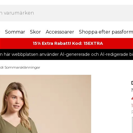
r
Sommar
Skor
Accessoarer
Shoppa efter passfor
15% Extra Rabatt! Kod: 15EXTRA
n här webbplatsen använder AI-genererade och AI-redigerade bil
idi Sommarsklänningar