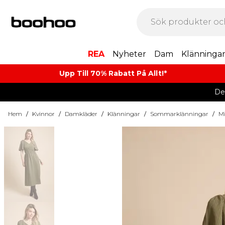
REA
Nyheter
Dam
Klänninga
Upp Till 70% Rabatt På Allt!*
De
Hem
/
Kvinnor
/
Damkläder
/
Klänningar
/
Sommarklänningar
/
M