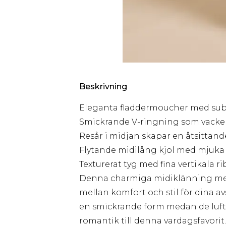
Beskrivning
Eleganta fladdermoucher med subti
Smickrande V-ringning som vacker
Resår i midjan skapar en åtsittand
Flytande midilång kjol med mjuka v
Texturerat tyg med fina vertikala r
Denna charmiga midiklänning med
mellan komfort och stil för dina a
en smickrande form medan de lufti
romantik till denna vardagsfavorit.