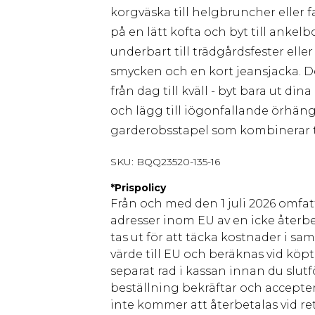
korgväska till helgbruncher eller
på en lätt kofta och byt till ank
underbart till trädgårdsfester el
smycken och en kort jeansjacka. 
från dag till kväll - byt bara ut d
och lägg till iögonfallande örhän
garderobsstapel som kombinerar t
SKU:
BQQ23520-135-16
*
Prispolicy
Från och med den 1 juli 2026 omfatt
adresser inom EU av en icke återbe
tas ut för att täcka kostnader i s
värde till EU och beräknas vid köpti
separat rad i kassan innan du slut
beställning bekräftar och accepter
inte kommer att återbetalas vid ret