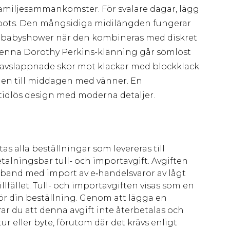
 familjesammankomster. För svalare dagar, lägg
elboots. Den mångsidiga midilängden fungerar
ler babyshower när den kombineras med diskret
Denna Dorothy Perkins-klänning går sömlöst
ina avslappnade skor mot klackar med blockklack
gen till middagen med vänner. En
idlös design med moderna detaljer.
as alla beställningar som levereras till
talningsbar tull- och importavgift. Avgiften
amband med import av e‑handelsvaror av lågt
llfället. Tull- och importavgiften visas som en
för din beställning. Genom att lägga en
ar du att denna avgift inte återbetalas och
ur eller byte, förutom där det krävs enligt