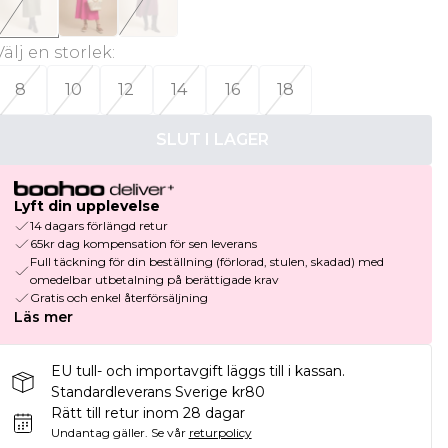
Välj en storlek
:
8
10
12
14
16
18
SLUT I LAGER
Lyft din upplevelse
14 dagars förlängd retur
65kr dag kompensation för sen leverans
Full täckning för din beställning (förlorad, stulen, skadad) med
omedelbar utbetalning på berättigade krav
Gratis och enkel återförsäljning
Läs mer
EU tull- och importavgift läggs till i kassan.
Standardleverans Sverige kr80
Rätt till retur inom 28 dagar
Undantag gäller.
Se vår
returpolicy