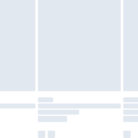
oanvända och otvättade med originaletiketterna
as inomhus. Hemartiklar inklusive sängkläder,
 måste vara oanvända och i sin oöppnade
r inte dina lagstadgade rättigheter.
a returpolicy.