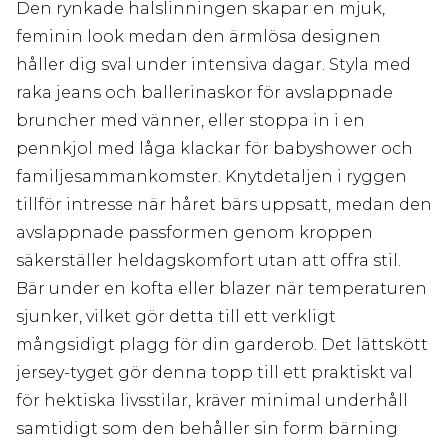
Den rynkade halslinningen skapar en mjuk,
feminin look medan den ärmlösa designen
håller dig sval under intensiva dagar. Styla med
raka jeans och ballerinaskor för avslappnade
bruncher med vänner, eller stoppa in i en
pennkjol med låga klackar för babyshower och
familjesammankomster. Knytdetaljen i ryggen
tillför intresse när håret bärs uppsatt, medan den
avslappnade passformen genom kroppen
säkerställer heldagskomfort utan att offra stil.
Bär under en kofta eller blazer när temperaturen
sjunker, vilket gör detta till ett verkligt
mångsidigt plagg för din garderob. Det lättskött
jersey-tyget gör denna topp till ett praktiskt val
för hektiska livsstilar, kräver minimal underhåll
samtidigt som den behåller sin form bärning