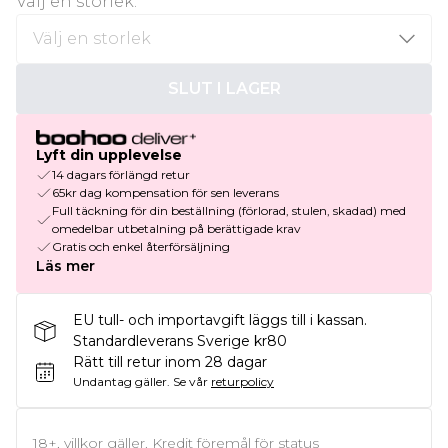
Välj en storlek
:
SLUT I LAGER
Lyft din upplevelse
14 dagars förlängd retur
65kr dag kompensation för sen leverans
Full täckning för din beställning (förlorad, stulen, skadad) med
omedelbar utbetalning på berättigade krav
Gratis och enkel återförsäljning
Läs mer
EU tull- och importavgift läggs till i kassan.
Standardleverans Sverige kr80
Rätt till retur inom 28 dagar
Undantag gäller.
Se vår
returpolicy
18+, villkor gäller. Kredit föremål för status