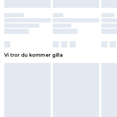
till dig. Du kommer sedan att få en full
återbetalning minus kostnaden för 100KR för att
returnera varan.
Skor och/eller kläder måste vara oanvända och
otvättade med originaletiketterna påsatta.
Dessutom måste skor provas inomhus.
Hemartiklar inklusive sängkläder, madrasser och
Vi tror du kommer gilla
toppers och kuddar måste vara oanvända och i
sin oöppnade originalförpackning. Detta
påverkar inte dina lagstadgade rättigheter.
Klicka
här
för att se vår fullständiga returpolicy.