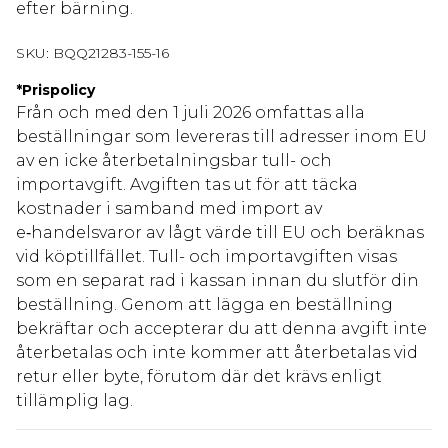
efter bärning.
SKU:
BQQ21283-155-16
*
Prispolicy
Från och med den 1 juli 2026 omfattas alla
beställningar som levereras till adresser inom EU
av en icke återbetalningsbar tull- och
importavgift. Avgiften tas ut för att täcka
kostnader i samband med import av
e‑handelsvaror av lågt värde till EU och beräknas
vid köptillfället. Tull- och importavgiften visas
som en separat rad i kassan innan du slutför din
beställning. Genom att lägga en beställning
bekräftar och accepterar du att denna avgift inte
återbetalas och inte kommer att återbetalas vid
retur eller byte, förutom där det krävs enligt
tillämplig lag.