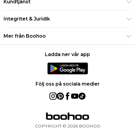
Kundtjänst
Studentrabatt - Student Beans
Returnera din beställning
Studentrabatt - UNiDAYS
Integritet & Juridik
Vanliga frågor
Boohoo-appen
Integritetspolicy
Leveransinformation
Mer från Boohoo
Storleksguide
Allmänna villkor
Returnerar information
Karriärer på Boohoo
Om cookies
Kontakta oss
Ladda ner vår app
Modernt slaveri uttalande
Användarvillkor
Produkt
Följ oss på sociala medier
COPYRIGHT ©
2026
BOOHOO