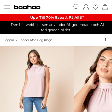
Upp Till 70% Rabatt På Allt!*
Den här webbplatsen använder AI-genererade och AI-
redigerade bilder.
Toppar
/
Toppar Med Hög Krage