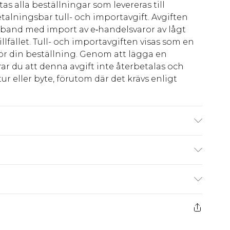
as alla beställningar som levereras till
talningsbar tull- och importavgift. Avgiften
amband med import av e‑handelsvaror av lågt
llfället. Tull- och importavgiften visas som en
för din beställning. Genom att lägga en
ar du att denna avgift inte återbetalas och
ur eller byte, förutom där det krävs enligt
odel Wears Size 10.
kr80
 har 21 dagar på dig att skicka tillbaka något
kr239
 återbetalningar för modemasker, kosmetika,