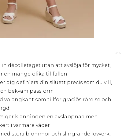
n décolletaget utan att avslöja för mycket,
för en mängd olika tillfällen
 dig definiera din siluett precis som du vill,
och bekväm passform
volangkant som tillför graciös rörelse och
ängd
 som ger klänningen en avslappnad men
kert i varmare väder
ed stora blommor och slingrande lövverk,