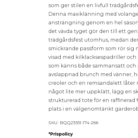
som ger stilen en livfull trädgårds
Denna maxiklänning med volanger
ansträngning genom en hel säso
det vävda tyget gör den till ett g
trädgårdsfest utomhus, medan den 
smickrande passform som rör sig 
visad med kilklacksespadriller och
som känns både sammansatt och av
avslappnad brunch med vänner, hål
creoler och en remsandalett låter mö
något lite mer uppklätt, lägg en sk
strukturerad tote för en raffinerad
plats i en välgenomtänkt garderob
SKU:
BQQ23551-174-266
*
Prispolicy