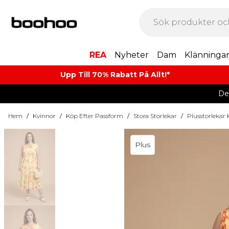
REA
Nyheter
Dam
Klänninga
Upp Till 70% Rabatt På Allt!*
De
Hem
/
Kvinnor
/
Köp Efter Passform
/
Stora Storlekar
/
Plusstorlekar
Plus