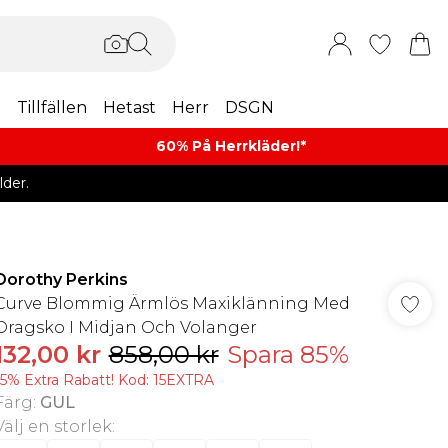
m
Tillfällen
Hetast
Herr
DSGN
60% På Herrkläder!*​
der.
Dorothy Perkins
Curve Blommig Ärmlös Maxiklänning Med
Dragsko I Midjan Och Volanger
132,00 kr
858,00 kr
Spara 85%
15% Extra Rabatt! Kod: 15EXTRA
Färg
:
GUL
Välj en storlek
: