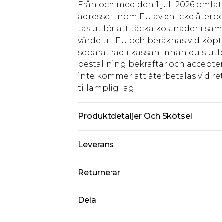
Från och med den 1 juli 2026 omfatt
adresser inom EU av en icke återbe
tas ut för att täcka kostnader i s
värde till EU och beräknas vid köpti
separat rad i kassan innan du slut
beställning bekräftar och accepter
inte kommer att återbetalas vid ret
tillämplig lag.
Produktdetaljer Och Skötsel
100% Viscose. Machine Washable. M
Leverans
Standardleverans Sverige
Returnerar
5-7 arbetsdagar
Något som inte riktigt stämmer? Du
Dela
Expressleverans Sverige
från den dag du tar emot det.
1-2 arbetsdagar
Observera att vi inte kan erbjuda