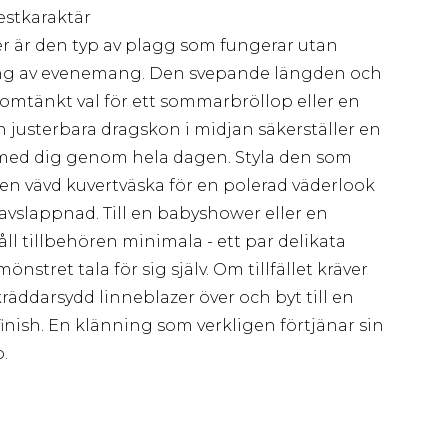
festkaraktär
 är den typ av plagg som fungerar utan
ng av evenemang. Den svepande längden och
enomtänkt val för ett sommarbröllop eller en
justerbara dragskon i midjan säkerställer en
med dig genom hela dagen. Styla den som
 en vävd kuvertväska för en polerad väderlook
slappnad. Till en babyshower eller en
l tillbehören minimala - ett par delikata
nstret tala för sig själv. Om tillfället kräver
räddarsydd linneblazer över och byt till en
 finish. En klänning som verkligen förtjänar sin
.