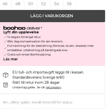
46
48
50
52
54
56
LÄGG I VARUKORGEN
Lyft din upplevelse
14 dagars förlängd retur
65kr dag kompensation för sen leverans
Full täckning för din beställning (förlorad, stulen, skadad) med
omedelbar utbetalning på berättigade krav
Gratis och enkel återförsäljning
Läs mer
EU tull- och importavgift läggs till i kassan.
Standardleverans Sverige kr80
Rätt till retur inom 28 dagar
Undantag gäller.
Se vår
returpolicy
18+, villkor gäller. Kredit föremål för status