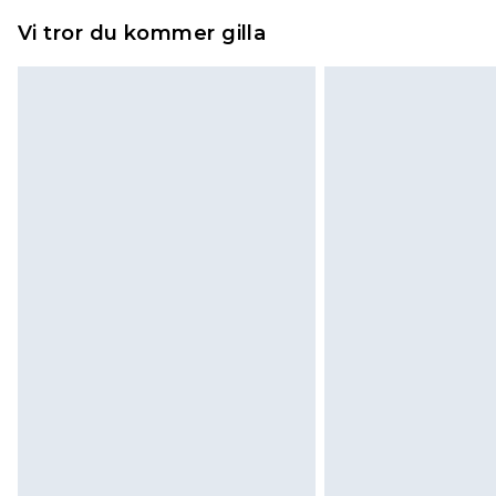
piercade smycken, vuxenleksaker, 
Vi tror du kommer gilla
hygienförseglingen inte är på plats
Det kommer att tas ut en avgift för 
100KR, som kommer att dras av från
kommer sedan att få en full återb
returnera varan.
Skor och/eller kläder måste vara 
påsatta. Dessutom måste skor prov
madrasser och toppers och kuddar
originalförpackning. Detta påverka
Klicka
här
för att se vår fullständig