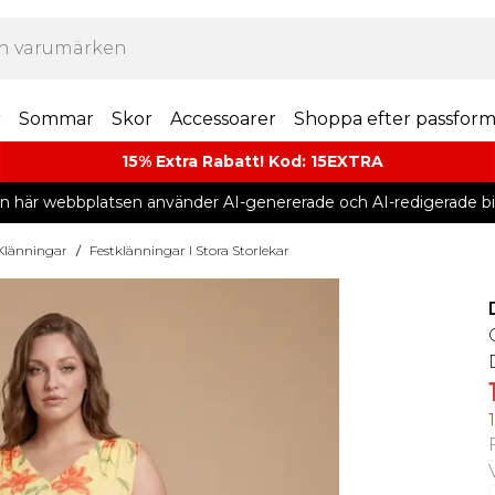
r
Sommar
Skor
Accessoarer
Shoppa efter passfor
15% Extra Rabatt! Kod: 15EXTRA
n här webbplatsen använder AI-genererade och AI-redigerade bil
 Klänningar
/
Festklänningar I Stora Storlekar