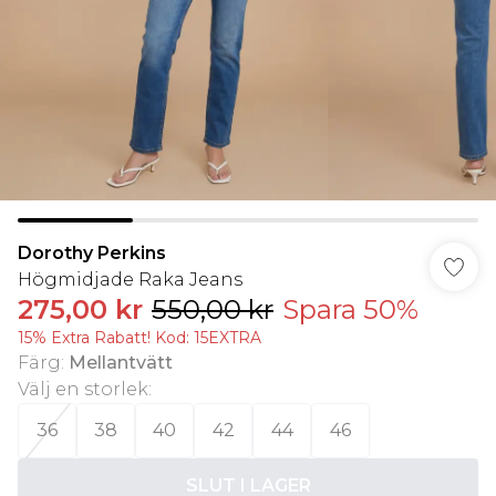
Dorothy Perkins
Högmidjade Raka Jeans
275,00 kr
550,00 kr
Spara 50%
15% Extra Rabatt! Kod: 15EXTRA
Färg
:
Mellantvätt
Välj en storlek
:
36
38
40
42
44
46
SLUT I LAGER