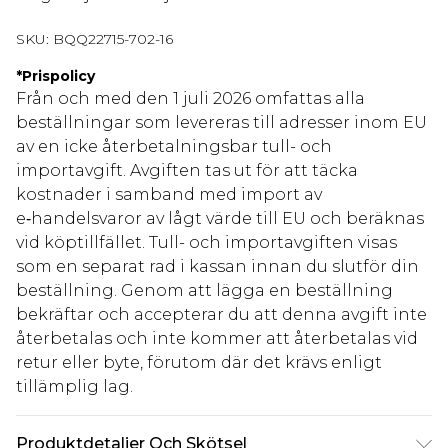
SKU:
BQQ22715-702-16
*
Prispolicy
Från och med den 1 juli 2026 omfattas alla
beställningar som levereras till adresser inom EU
av en icke återbetalningsbar tull- och
importavgift. Avgiften tas ut för att täcka
kostnader i samband med import av
e‑handelsvaror av lågt värde till EU och beräknas
vid köptillfället. Tull- och importavgiften visas
som en separat rad i kassan innan du slutför din
beställning. Genom att lägga en beställning
bekräftar och accepterar du att denna avgift inte
återbetalas och inte kommer att återbetalas vid
retur eller byte, förutom där det krävs enligt
tillämplig lag.
Produktdetaljer Och Skötsel