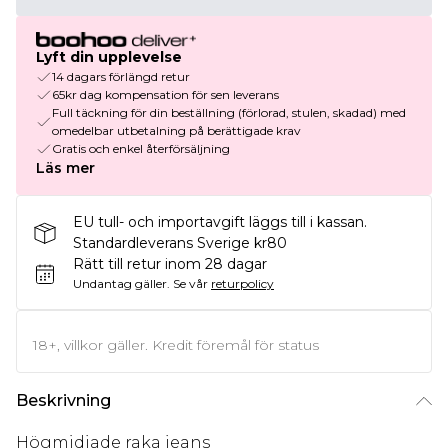
Lyft din upplevelse
14 dagars förlängd retur
65kr dag kompensation för sen leverans
Full täckning för din beställning (förlorad, stulen, skadad) med
omedelbar utbetalning på berättigade krav
Gratis och enkel återförsäljning
Läs mer
EU tull- och importavgift läggs till i kassan.
Standardleverans Sverige kr80
Rätt till retur inom 28 dagar
Undantag gäller.
Se vår
returpolicy
18+, villkor gäller. Kredit föremål för status
Beskrivning
Högmidjade raka jeans