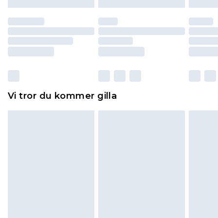
till dig. Du kommer sedan att få en full
återbetalning minus kostnaden för 100KR för att
returnera varan.
Skor och/eller kläder måste vara oanvända och
otvättade med originaletiketterna påsatta.
Dessutom måste skor provas inomhus.
Hemartiklar inklusive sängkläder, madrasser och
Vi tror du kommer gilla
toppers och kuddar måste vara oanvända och i
sin oöppnade originalförpackning. Detta
påverkar inte dina lagstadgade rättigheter.
Klicka
här
för att se vår fullständiga returpolicy.