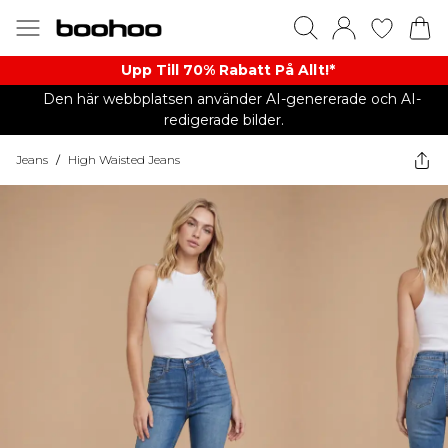
Upp Till 70% Rabatt På Allt!*
Den här webbplatsen använder AI-genererade och AI-
redigerade bilder.
Jeans
/
High Waisted Jeans