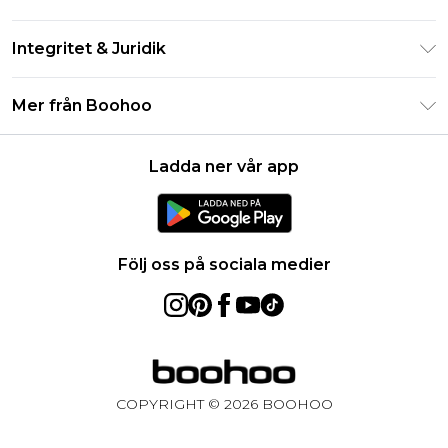
Studentrabatt - Student Beans
Returnera din beställning
Studentrabatt - UNiDAYS
Integritet & Juridik
Vanliga frågor
Boohoo-appen
Integritetspolicy
Leveransinformation
Mer från Boohoo
Storleksguide
Allmänna villkor
Returnerar information
Karriärer på Boohoo
Om cookies
Kontakta oss
Ladda ner vår app
Modernt slaveri uttalande
Användarvillkor
Produkt
Följ oss på sociala medier
COPYRIGHT ©
2026
BOOHOO