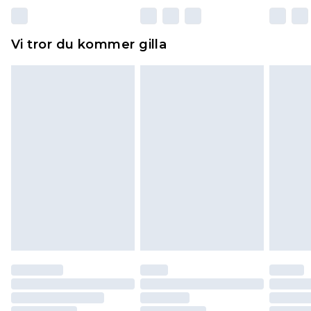
Dessutom måste skor provas inomhus.
Hemartiklar inklusive sängkläder, madrasser och
Vi tror du kommer gilla
toppers och kuddar måste vara oanvända och i
sin oöppnade originalförpackning. Detta
påverkar inte dina lagstadgade rättigheter.
Klicka
här
för att se vår fullständiga returpolicy.