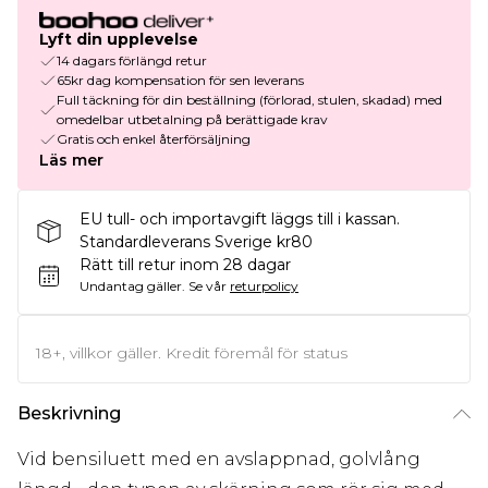
Lyft din upplevelse
14 dagars förlängd retur
65kr dag kompensation för sen leverans
Full täckning för din beställning (förlorad, stulen, skadad) med
omedelbar utbetalning på berättigade krav
Gratis och enkel återförsäljning
Läs mer
EU tull- och importavgift läggs till i kassan.
Standardleverans Sverige kr80
Rätt till retur inom 28 dagar
Undantag gäller.
Se vår
returpolicy
18+, villkor gäller. Kredit föremål för status
Beskrivning
Vid bensiluett med en avslappnad, golvlång