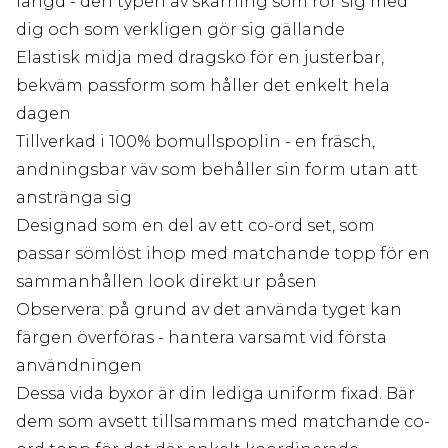
längd - den typen av skärning som rör sig med
dig och som verkligen gör sig gällande
Elastisk midja med dragsko för en justerbar,
bekväm passform som håller det enkelt hela
dagen
Tillverkad i 100% bomullspoplin - en fräsch,
andningsbar väv som behåller sin form utan att
anstränga sig
Designad som en del av ett co-ord set, som
passar sömlöst ihop med matchande topp för en
sammanhållen look direkt ur påsen
Observera: på grund av det använda tyget kan
färgen överföras - hantera varsamt vid första
användningen
Dessa vida byxor är din lediga uniform fixad. Bär
dem som avsett tillsammans med matchande co-