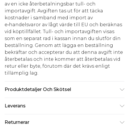
av en icke återbetalningsbar tull- och
importavgift. Avgiften tas ut för att täcka
kostnader i samband med import av
e‑handelsvaror av lågt värde till EU och beräknas
vid köptillfället. Tull- och importavgiften visas
som en separat rad i kassan innan du slutför din
beställning. Genom att lägga en beställning
bekräftar och accepterar du att denna avgift inte
återbetalas och inte kommer att återbetalas vid
retur eller byte, förutom där det krävs enligt
tillämplig lag.
Produktdetaljer Och Skötsel
100% bomull. Observera: på grund av det använda
Leverans
tyget kan färgen överföras.
Standardleverans Sverige
kr80
Returnerar
5-7 arbetsdagar