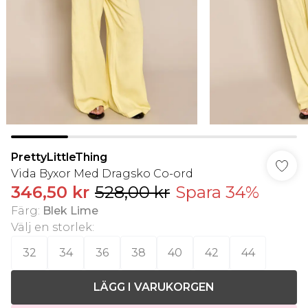
PrettyLittleThing
Vida Byxor Med Dragsko Co-ord
346,50 kr
528,00 kr
Spara 34%
Färg
:
Blek Lime
Välj en storlek
:
32
34
36
38
40
42
44
LÄGG I VARUKORGEN