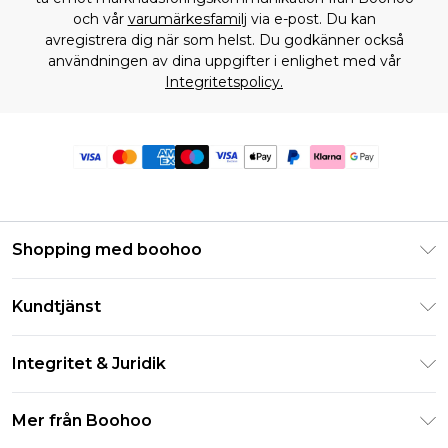
och vår
varumärkesfamilj
via e-post. Du kan
avregistrera dig när som helst. Du godkänner också
användningen av dina uppgifter i enlighet med vår
Integritetspolicy.
Shopping med boohoo
Klarna
Kundtjänst
Studentrabatt - Student Beans
Returnera din beställning
Studentrabatt - UNiDAYS
Integritet & Juridik
Vanliga frågor
Boohoo-appen
Integritetspolicy
Leveransinformation
Mer från Boohoo
Storleksguide
Allmänna villkor
Returnerar information