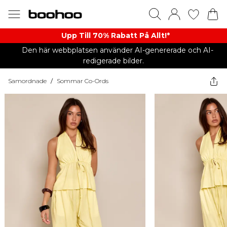
Upp Till 70% Rabatt På Allt!*
Den här webbplatsen använder AI-genererade och AI-
redigerade bilder.
Samordnade
/
Sommar Co-Ords