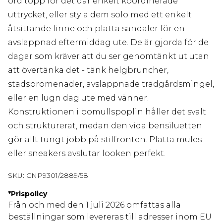
ord topp för det där enkelt koordinerade
uttrycket, eller styla dem solo med ett enkelt
åtsittande linne och platta sandaler för en
avslappnad eftermiddag ute. De är gjorda för de
dagar som kräver att du ser genomtänkt ut utan
att övertänka det - tänk helgbruncher,
stadspromenader, avslappnade trädgårdsmingel,
eller en lugn dag ute med vänner.
Konstruktionen i bomullspoplin håller det svalt
och strukturerat, medan den vida bensiluetten
gör allt tungt jobb på stilfronten. Platta mules
eller sneakers avslutar looken perfekt.
SKU:
CNP9301/2889/58
*
Prispolicy
Från och med den 1 juli 2026 omfattas alla
beställningar som levereras till adresser inom EU