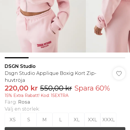
DSGN Studio
Dsgn Studio Applique Boxig Kort Zip-
huvtröja
220,00 kr
550,00 kr
Spara 60%
15% Extra Rabatt! Kod: 15EXTRA
Färg
:
Rosa
Välj en storlek
:
XS
S
M
L
XL
XXL
XXXL