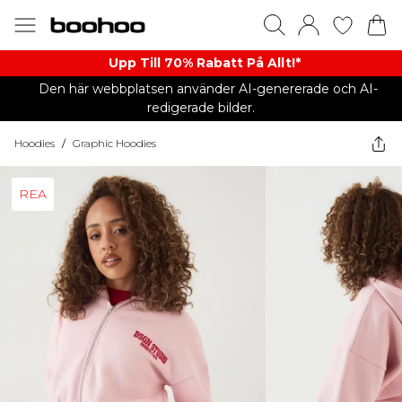
Upp Till 70% Rabatt På Allt!*
Den här webbplatsen använder AI-genererade och AI-
redigerade bilder.
Hoodies
/
Graphic Hoodies
REA