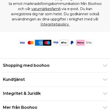
ta emot marknadsföringskommunikation från Boohoo
och vår
varumärkesfamilj
via e-post. Du kan
avregistrera dig när som helst. Du godkänner också
användningen av dina uppgifter i enlighet med vår
Integritetspolicy.
Shopping med boohoo
Klarna
Kundtjänst
Studentrabatt - Student Beans
Returnera din beställning
Studentrabatt - UNiDAYS
Integritet & Juridik
Vanliga frågor
Boohoo-appen
Integritetspolicy
Leveransinformation
Mer från Boohoo
Storleksguide