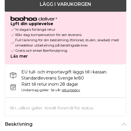
LÄGG I VARUKORGEN
Lyft din upplevelse
14 dagars förlängd retur
65kr dag kompensation för sen leverans
Full täckning för din beställning (förlorad, stulen, skadad) med
omedelbar utbetalning på berättigade krav
Gratis och enkel återförsäljning
Läs mer
EU tull- och importavgift läggs till i kassan.
Standardleverans Sverige kr80
Rätt till retur inom 28 dagar
Undantag gäller.
Se vår
returpolicy
18+, villkor gäller. Kredit föremål för status
Beskrivning