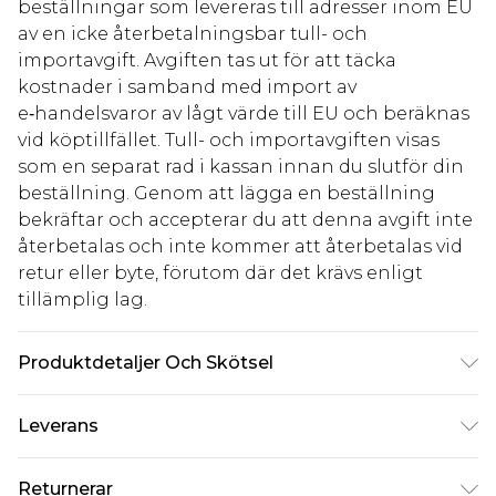
beställningar som levereras till adresser inom EU
av en icke återbetalningsbar tull- och
importavgift. Avgiften tas ut för att täcka
kostnader i samband med import av
e‑handelsvaror av lågt värde till EU och beräknas
vid köptillfället. Tull- och importavgiften visas
som en separat rad i kassan innan du slutför din
beställning. Genom att lägga en beställning
bekräftar och accepterar du att denna avgift inte
återbetalas och inte kommer att återbetalas vid
retur eller byte, förutom där det krävs enligt
tillämplig lag.
Produktdetaljer Och Skötsel
60% bomull 40% polyester. Maskintvätt. Modellen
Leverans
bär storlek M.
Standardleverans Sverige
kr80
Returnerar