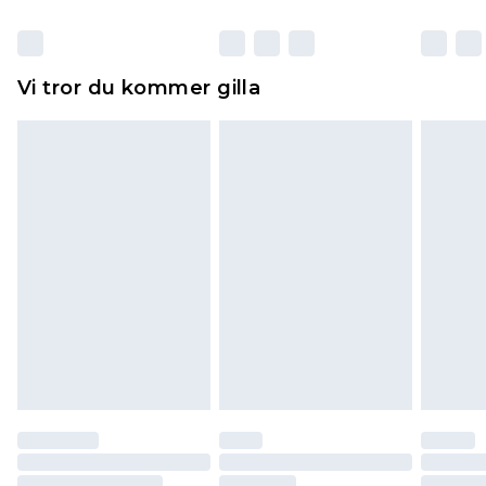
otvättade med originaletiketterna påsatta.
Dessutom måste skor provas inomhus.
Hemartiklar inklusive sängkläder, madrasser och
Vi tror du kommer gilla
toppers och kuddar måste vara oanvända och i
sin oöppnade originalförpackning. Detta
påverkar inte dina lagstadgade rättigheter.
Klicka
här
för att se vår fullständiga returpolicy.