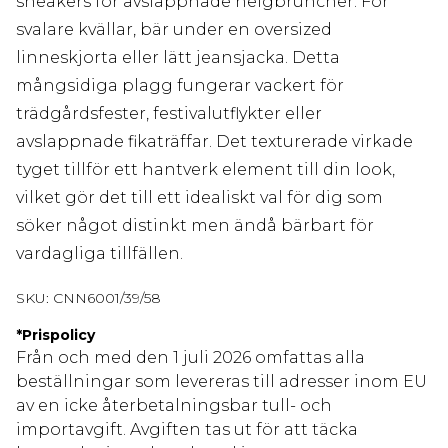
sneakers för avslappnade helgbruncher. För
svalare kvällar, bär under en oversized
linneskjorta eller lätt jeansjacka. Detta
mångsidiga plagg fungerar vackert för
trädgårdsfester, festivalutflykter eller
avslappnade fikaträffar. Det texturerade virkade
tyget tillför ett hantverk element till din look,
vilket gör det till ett idealiskt val för dig som
söker något distinkt men ändå bärbart för
vardagliga tillfällen.
SKU:
CNN6001/39/58
*
Prispolicy
Från och med den 1 juli 2026 omfattas alla
beställningar som levereras till adresser inom EU
av en icke återbetalningsbar tull- och
importavgift. Avgiften tas ut för att täcka