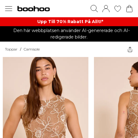
Upp Till 70% Rabatt På Allt!*
Den här webbplatsen använder AI-genererade och AI-
redigerade bilder.
Toppar
/
Camisole