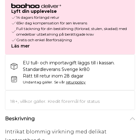
Lyft din upplevelse
14 dagars förlängd retur
65kr dag kompensation för sen leverans
Full täckning för din beställning (förlorad, stulen, skadad) med
omedelbar utbetalning på berättigade krav
Gratis och enkel återförsäljning
Läs mer
EU tull- och importavgift läggs till i kassan.
Standardleverans Sverige kr80
Rätt till retur inom 28 dagar
Undantag gäller.
Se vår
returpolicy
18+, villkor gäller. Kredit föremål för status
Beskrivning
Intrikat blommig virkning med delikat