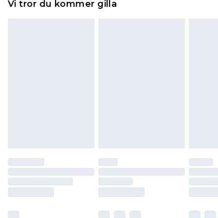
Vi tror du kommer gilla
toppers och kuddar måste vara oanvända och i
sin oöppnade originalförpackning. Detta
påverkar inte dina lagstadgade rättigheter.
Klicka
här
för att se vår fullständiga returpolicy.