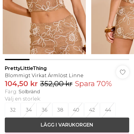
PrettyLittleThing
Blommigt Virkat Ärmlöst Linne
104,50 kr
352,00 kr
Spara 70%
Färg
:
Solbränd
Välj en storlek
:
32
34
36
38
40
42
44
LÄGG I VARUKORGEN