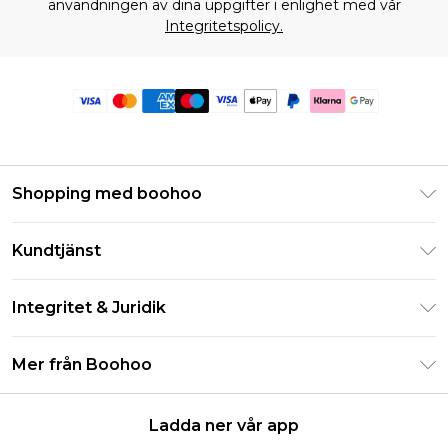
användningen av dina uppgifter i enlighet med vår
Integritetspolicy.
Shopping med boohoo
Klarna
Kundtjänst
Studentrabatt - Student Beans
Returnera din beställning
Studentrabatt - UNiDAYS
Integritet & Juridik
Vanliga frågor
Boohoo-appen
Integritetspolicy
Leveransinformation
Mer från Boohoo
Storleksguide
Allmänna villkor
Returnerar information
Karriärer på Boohoo
Om cookies
Kontakta oss
Ladda ner vår app
Modernt slaveri uttalande
Användarvillkor