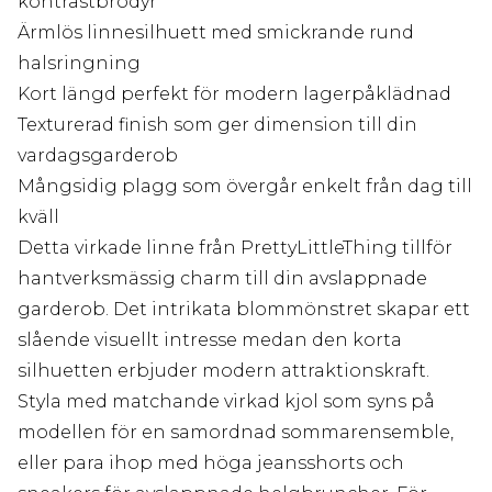
kontrastbrodyr
Ärmlös linnesilhuett med smickrande rund
halsringning
Kort längd perfekt för modern lagerpåklädnad
Texturerad finish som ger dimension till din
vardagsgarderob
Mångsidig plagg som övergår enkelt från dag till
kväll
Detta virkade linne från PrettyLittleThing tillför
hantverksmässig charm till din avslappnade
garderob. Det intrikata blommönstret skapar ett
slående visuellt intresse medan den korta
silhuetten erbjuder modern attraktionskraft.
Styla med matchande virkad kjol som syns på
modellen för en samordnad sommarensemble,
eller para ihop med höga jeansshorts och