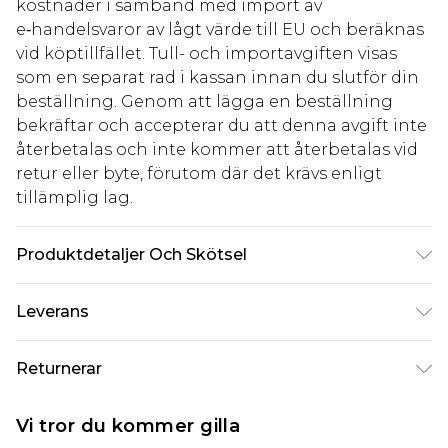
kostnader i samband med import av
e‑handelsvaror av lågt värde till EU och beräknas
vid köptillfället. Tull- och importavgiften visas
som en separat rad i kassan innan du slutför din
beställning. Genom att lägga en beställning
bekräftar och accepterar du att denna avgift inte
återbetalas och inte kommer att återbetalas vid
retur eller byte, förutom där det krävs enligt
tillämplig lag.
Produktdetaljer Och Skötsel
95,0% polyester, 5,0% elastan Observera: på grund
Leverans
av tyget som används kan färgen överföras.
Standardleverans Sverige
kr80
Returnerar
5-7 arbetsdagar
Något som inte riktigt stämmer? Du har 21 dagar
Expressleverans Sverige
kr239
Vi tror du kommer gilla
på dig att skicka tillbaka något från den dag du
1-2 arbetsdagar