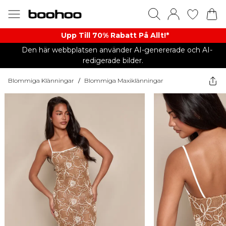
Upp Till 70% Rabatt På Allt!*
Den här webbplatsen använder AI-genererade och AI-
redigerade bilder.
Blommiga Klänningar
/
Blommiga Maxiklänningar