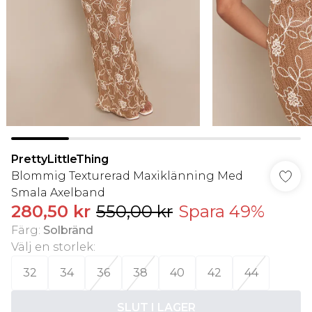
PrettyLittleThing
Blommig Texturerad Maxiklänning Med
Smala Axelband
280,50 kr
550,00 kr
Spara 49%
Färg
:
Solbränd
Välj en storlek
:
32
34
36
38
40
42
44
SLUT I LAGER