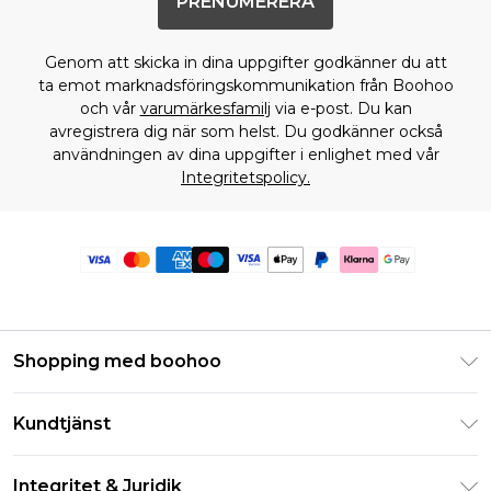
PRENUMERERA
Genom att skicka in dina uppgifter godkänner du att
ta emot marknadsföringskommunikation från Boohoo
och vår
varumärkesfamilj
via e-post. Du kan
avregistrera dig när som helst. Du godkänner också
användningen av dina uppgifter i enlighet med vår
Integritetspolicy.
Shopping med boohoo
Klarna
Kundtjänst
Studentrabatt - Student Beans
Returnera din beställning
Studentrabatt - UNiDAYS
Integritet & Juridik