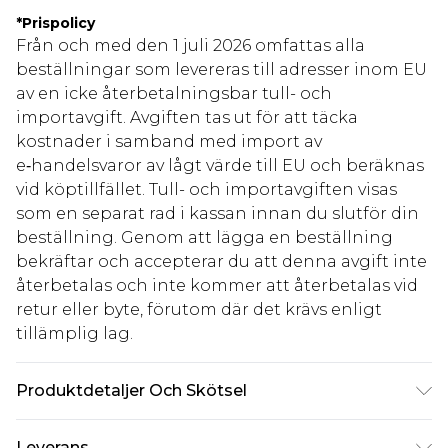
*
Prispolicy
Från och med den 1 juli 2026 omfattas alla
beställningar som levereras till adresser inom EU
av en icke återbetalningsbar tull- och
importavgift. Avgiften tas ut för att täcka
kostnader i samband med import av
e‑handelsvaror av lågt värde till EU och beräknas
vid köptillfället. Tull- och importavgiften visas
som en separat rad i kassan innan du slutför din
beställning. Genom att lägga en beställning
bekräftar och accepterar du att denna avgift inte
återbetalas och inte kommer att återbetalas vid
retur eller byte, förutom där det krävs enligt
tillämplig lag.
Produktdetaljer Och Skötsel
95% polyester, 5% elastan. Observera: på grund av
Leverans