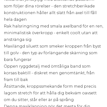
som följer dina rörelser - den stretchberikade
konstruktionen håller allt slätt från axel till fåll
hela dagen
Rak halsringning med smala axelband för en ren,
minimalistisk överkropp - enkelt coolt utan att
anstränga sig
Maxilängd siluett som smeker kroppen från byst
till golv - den typ av förlängande skärning som
bara fungerar
Öppen ryggdetalj med ömtåliga band som
korsas baktill - diskret men genomtänkt, från
fram till bak
Åtsittande, kroppssmekande form med precis
lagom stretch för att hålla dig bekväm oavsett
om du sitter, står eller är på språng
Denna maxiklänning gör det mesta för din