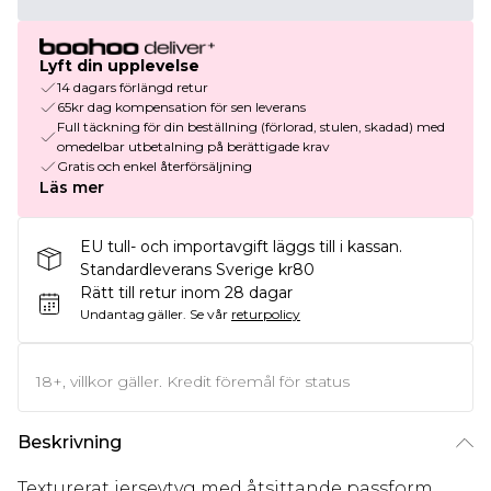
Lyft din upplevelse
14 dagars förlängd retur
65kr dag kompensation för sen leverans
Full täckning för din beställning (förlorad, stulen, skadad) med
omedelbar utbetalning på berättigade krav
Gratis och enkel återförsäljning
Läs mer
EU tull- och importavgift läggs till i kassan.
Standardleverans Sverige kr80
Rätt till retur inom 28 dagar
Undantag gäller.
Se vår
returpolicy
18+, villkor gäller. Kredit föremål för status
Beskrivning
Texturerat jerseytyg med åtsittande passform