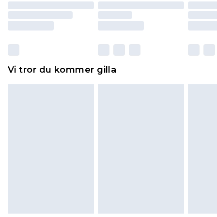
returnera varan.
Skor och/eller kläder måste vara oanvända och
otvättade med originaletiketterna påsatta.
Dessutom måste skor provas inomhus.
Hemartiklar inklusive sängkläder, madrasser och
Vi tror du kommer gilla
toppers och kuddar måste vara oanvända och i
sin oöppnade originalförpackning. Detta
påverkar inte dina lagstadgade rättigheter.
Klicka
här
för att se vår fullständiga returpolicy.