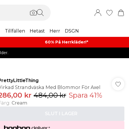
m
Tillfällen
Hetast
Herr
DSGN
60% På Herrkläder!*​
der.
PrettyLittleThing
Virkad Strandväska Med Blommor För Axel
286,00 kr
484,00 kr
Spara 41%
Färg
:
Cream
SLUT I LAGER