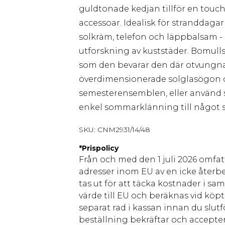
guldtonade kedjan tillför en touch
accessoar. Idealisk för stranddaga
solkräm, telefon och läppbalsam - 
utforskning av kuststäder. Bomull
som den bevarar den där otvungn
överdimensionerade solglasögon o
semesterensemblen, eller använd s
enkel sommarklänning till något sp
SKU:
CNM2931/14/48
*
Prispolicy
Från och med den 1 juli 2026 omfatt
adresser inom EU av en icke återbe
tas ut för att täcka kostnader i s
värde till EU och beräknas vid köpti
separat rad i kassan innan du slut
beställning bekräftar och accepter