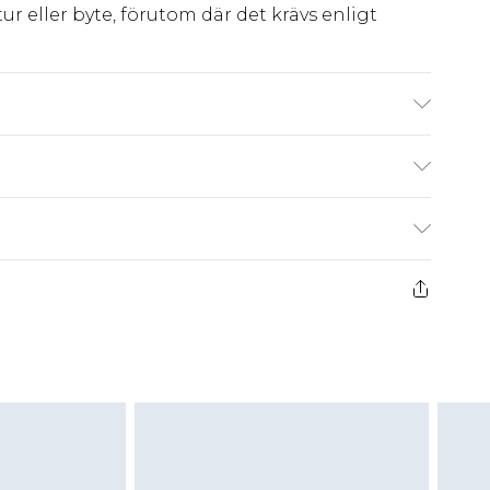
ur eller byte, förutom där det krävs enligt
kr80
 har 21 dagar på dig att skicka tillbaka något
kr239
 återbetalningar för modemasker, kosmetika,
och badkläder eller underkläder om
 eller har brutits.
att returnera varan till ett fast belopp av
 det belopp som ska återbetalas till dig. Du
etalning minus kostnaden för 100KR för att