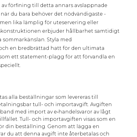
 av förfining till detta annars avslappnade
r när du bara behöver det nödvändigaste -
men lika lämplig för uteservering eller
skonstruktionen erbjuder hållbarhet samtidigt
a sommarkänslan. Styla med
ch en bredbrättad hatt för den ultimata
om ett statement-plagg för att förvandla en
eciellt.
as alla beställningar som levereras till
talningsbar tull- och importavgift. Avgiften
amband med import av e‑handelsvaror av lågt
llfället. Tull- och importavgiften visas som en
för din beställning. Genom att lägga en
ar du att denna avgift inte återbetalas och