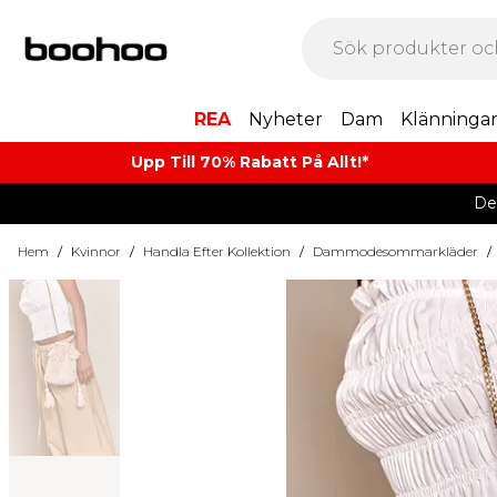
REA
Nyheter
Dam
Klänninga
Upp Till 70% Rabatt På Allt!*
De
Hem
/
Kvinnor
/
Handla Efter Kollektion
/
Dammodesommarkläder
/