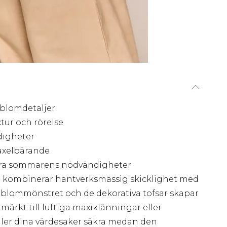
 blomdetaljer
xtur och rörelse
digheter
axelbärande
bära sommarens nödvändigheter
a kombinerar hantverksmässig skicklighet med
de blommönstret och de dekorativa tofsar skapar
ärkt till luftiga maxiklänningar eller
ller dina värdesaker säkra medan den