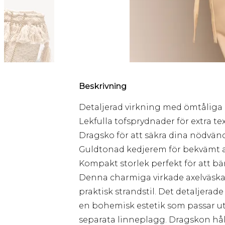
Beskrivning
Detaljerad virkning med ömtåliga
Lekfulla tofsprydnader för extra te
Dragsko för att säkra dina nödvän
Guldtonad kedjerem för bekvämt 
Kompakt storlek perfekt för att 
Denna charmiga virkade axelväsk
praktisk strandstil. Det detaljera
en bohemisk estetik som passar utm
separata linneplagg. Dragskon hå