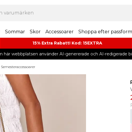
r
Sommar
Skor
Accessoarer
Shoppa efter passfor
15% Extra Rabatt! Kod: 15EXTRA
n här webbplatsen använder AI-genererade och AI-redigerade bil
Semesteraccessoarer