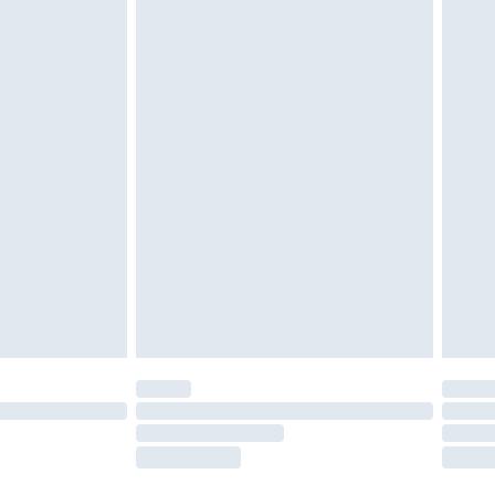
oanvända och otvättade med originaletiketterna
as inomhus. Hemartiklar inklusive sängkläder,
 måste vara oanvända och i sin oöppnade
r inte dina lagstadgade rättigheter.
a returpolicy.