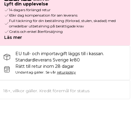
Lyft din upplevelse
14 dagars förlängd retur
65kr dag kompensation för sen leverans
Full täckning för din beställning (förlorad, stulen, skadad) med
omedelbar utbetalning på berättigade krav
Gratis och enkel återförsäljning
Läs mer
EU tull- och importavgift läggs till i kassan.
Standardleverans Sverige kr80
Rätt till retur inom 28 dagar
Undantag gäller.
Se vår
returpolicy
18+, villkor gäller. Kredit föremål för status