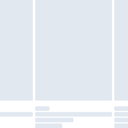
etalning minus kostnaden för 100KR för att
oanvända och otvättade med originaletiketterna
as inomhus. Hemartiklar inklusive sängkläder,
 måste vara oanvända och i sin oöppnade
r inte dina lagstadgade rättigheter.
a returpolicy.