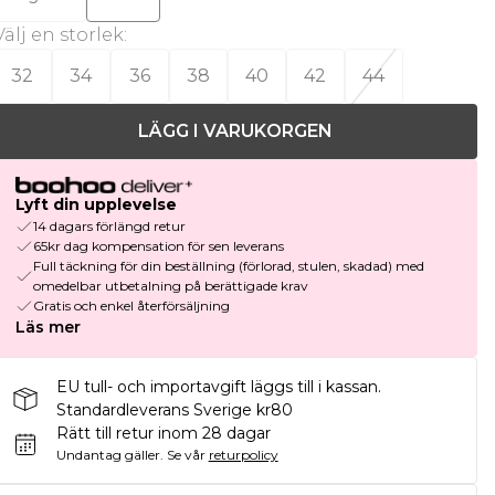
Välj en storlek
:
32
34
36
38
40
42
44
LÄGG I VARUKORGEN
Lyft din upplevelse
14 dagars förlängd retur
65kr dag kompensation för sen leverans
Full täckning för din beställning (förlorad, stulen, skadad) med
omedelbar utbetalning på berättigade krav
Gratis och enkel återförsäljning
Läs mer
EU tull- och importavgift läggs till i kassan.
Standardleverans Sverige kr80
Rätt till retur inom 28 dagar
Undantag gäller.
Se vår
returpolicy