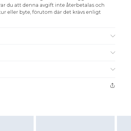
ar du att denna avgift inte återbetalas och
ur eller byte, förutom där det krävs enligt
er: 100% polyester. Endast maskintvättbar.
S storlek 6. Modellens längd cirka 160 cm.
kr80
 har 21 dagar på dig att skicka tillbaka något
kr239
 återbetalningar för modemasker, kosmetika,
och badkläder eller underkläder om
 eller har brutits.
att returnera varan till ett fast belopp av
 det belopp som ska återbetalas till dig. Du