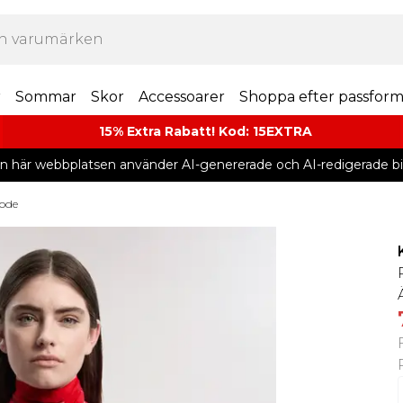
r
Sommar
Skor
Accessoarer
Shoppa efter passfor
15% Extra Rabatt! Kod: 15EXTRA
n här webbplatsen använder AI-genererade och AI-redigerade bil
ode