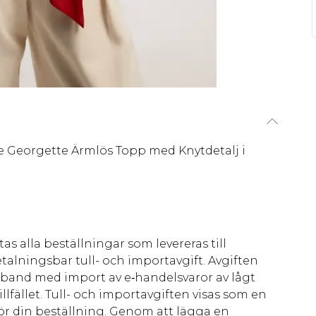
e Georgette Ärmlös Topp med Knytdetalj i
as alla beställningar som levereras till
talningsbar tull- och importavgift. Avgiften
amband med import av e‑handelsvaror av lågt
llfället. Tull- och importavgiften visas som en
för din beställning. Genom att lägga en