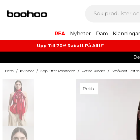
REA
Nyheter
Dam
Klänninga
Upp Till 70% Rabatt På Allt!*
De
Hem
/
Kvinnor
/
Köp Efter Passform
/
Petite-Kläder
/
Småväxt Festm
Petite