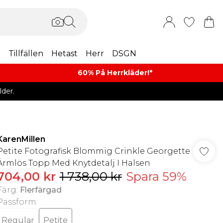
m
Tillfällen
Hetast
Herr
DSGN
60% På Herrkläder!*​
der.
KarenMillen
Petite Fotografisk Blommig Crinkle Georgette
Ärmlös Topp Med Knytdetalj I Halsen
704,00 kr
1 738,00 kr
Spara 59%
Färg
:
Flerfärgad
Passform
:
Regular
Petite