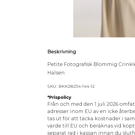
Beskrivning
Petite Fotografisk Blommig Crinkl
Halsen
SKU:
BKK28234-144-12
*
Prispolicy
Från och med den 1 juli 2026 omfatt
adresser inom EU av en icke återbe
tas ut för att täcka kostnader i s
värde till EU och beräknas vid köpti
separat rad i kassan innan du slut