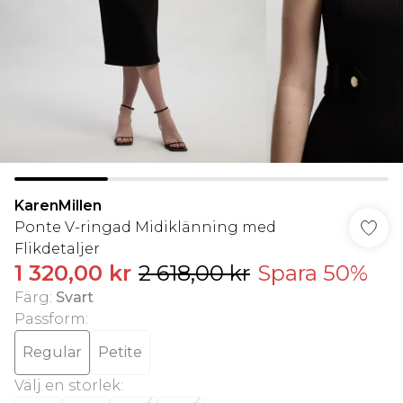
KarenMillen
Ponte V-ringad Midiklänning med
Flikdetaljer
1 320,00 kr
2 618,00 kr
Spara 50%
Färg
:
Svart
Passform
:
Regular
Petite
Välj en storlek
: