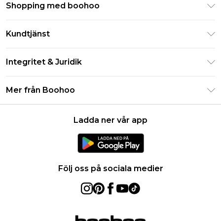
Shopping med boohoo
Klarna
Kundtjänst
Studentrabatt - Student Beans
Returnera din beställning
Studentrabatt - UNiDAYS
Integritet & Juridik
Vanliga frågor
Boohoo-appen
Integritetspolicy
Leveransinformation
Mer från Boohoo
Storleksguide
Allmänna villkor
Returnerar information
Karriärer på Boohoo
Om cookies
Kontakta oss
Ladda ner vår app
Modernt slaveri uttalande
Användarvillkor
Produkt
Följ oss på sociala medier