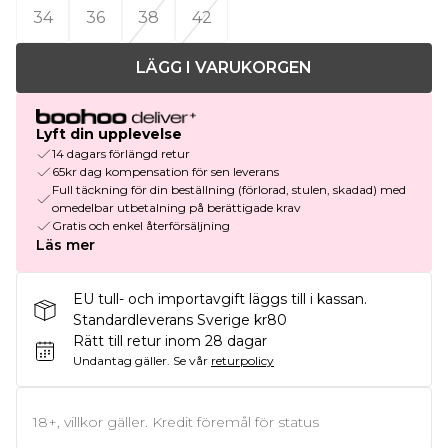
34
36
38
42
LÄGG I VARUKORGEN
Lyft din upplevelse
14 dagars förlängd retur
65kr dag kompensation för sen leverans
Full täckning för din beställning (förlorad, stulen, skadad) med
omedelbar utbetalning på berättigade krav
Gratis och enkel återförsäljning
Läs mer
EU tull- och importavgift läggs till i kassan.
Standardleverans Sverige kr80
Rätt till retur inom 28 dagar
Undantag gäller.
Se vår
returpolicy
18+, villkor gäller. Kredit föremål för status