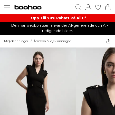
Upp Till 70% Rabatt På Allt!*
Den här webbplatsen använder AI-genererade och AI-
redigerade bilder.
Midjeklänningar
/
Ärmlösa Midjeklänningar