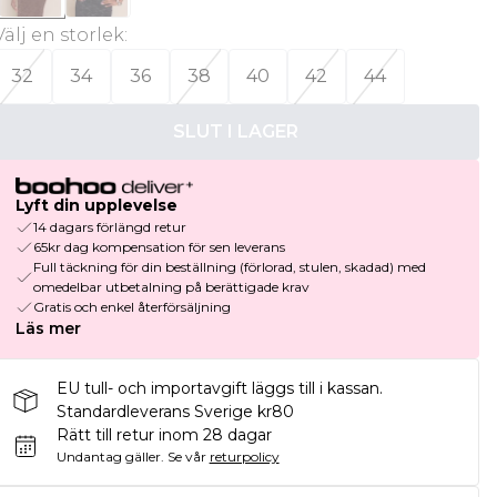
Välj en storlek
:
32
34
36
38
40
42
44
SLUT I LAGER
Lyft din upplevelse
14 dagars förlängd retur
65kr dag kompensation för sen leverans
Full täckning för din beställning (förlorad, stulen, skadad) med
omedelbar utbetalning på berättigade krav
Gratis och enkel återförsäljning
Läs mer
EU tull- och importavgift läggs till i kassan.
Standardleverans Sverige kr80
Rätt till retur inom 28 dagar
Undantag gäller.
Se vår
returpolicy