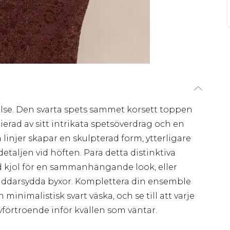
else. Den svarta spets sammet korsett toppen
nierad av sitt intrikata spetsöverdrag och en
 linjer skapar en skulpterad form, ytterligare
etaljen vid höften. Para detta distinktiva
kjol för en sammanhängande look, eller
räddarsydda byxor. Komplettera din ensemble
inimalistisk svart väska, och se till att varje
älvförtroende inför kvällen som väntar.