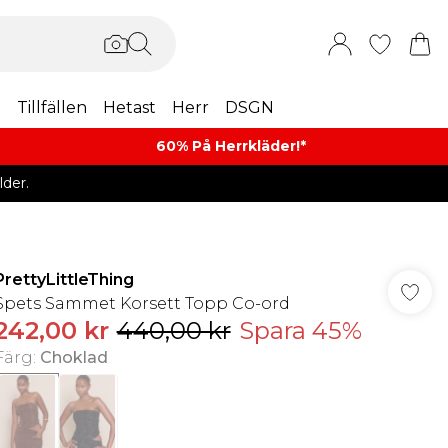
m
Tillfällen
Hetast
Herr
DSGN
60% På Herrkläder!*​
der.
PrettyLittleThing
Spets Sammet Korsett Topp Co-ord
242,00 kr
440,00 kr
Spara 45%
Färg
:
Choklad