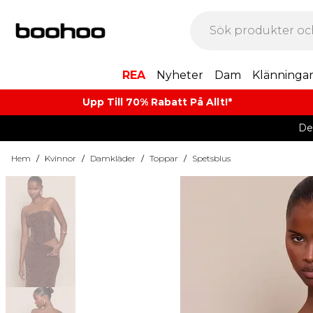
REA
Nyheter
Dam
Klänninga
Upp Till 70% Rabatt På Allt!*
De
Hem
/
Kvinnor
/
Damkläder
/
Toppar
/
Spetsblus