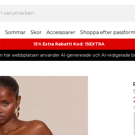
r
Sommar
Skor
Accessoarer
Shoppa efter passfor
15% Extra Rabatt! Kod: 15EXTRA
n här webbplatsen använder AI-genererade och AI-redigerade bil