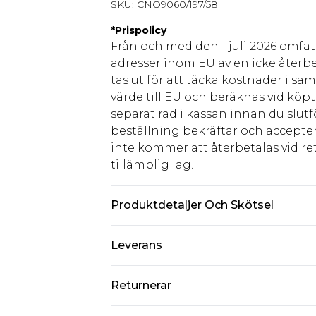
SKU:
CNO9060/197/58
*
Prispolicy
Från och med den 1 juli 2026 omfatt
adresser inom EU av en icke återbe
tas ut för att täcka kostnader i s
värde till EU och beräknas vid köpti
separat rad i kassan innan du slut
beställning bekräftar och accepter
inte kommer att återbetalas vid ret
tillämplig lag.
Produktdetaljer Och Skötsel
95% Polyester, 5% Elastan Observe
Leverans
överföras.
Standardleverans Sverige
Returnerar
5-7 arbetsdagar
Något som inte riktigt stämmer? Du