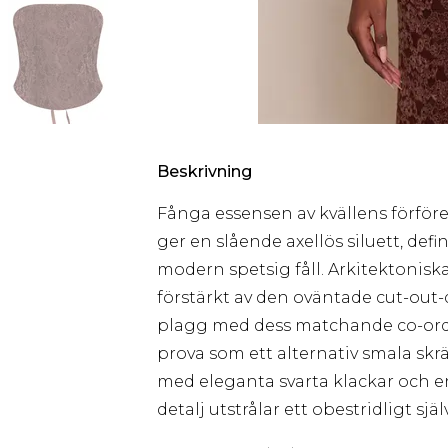
Beskrivning
Fånga essensen av kvällens förför
ger en slående axellös siluett, defi
modern spetsig fåll. Arkitektoniska
förstärkt av den oväntade cut-out-d
plagg med dess matchande co-ord 
prova som ett alternativ smala sk
med eleganta svarta klackar och en m
detalj utstrålar ett obestridligt sj