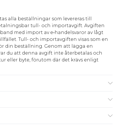
as alla beställningar som levereras till
talningsbar tull- och importavgift. Avgiften
amband med import av e‑handelsvaror av lågt
llfället. Tull- och importavgiften visas som en
för din beställning. Genom att lägga en
ar du att denna avgift inte återbetalas och
ur eller byte, förutom där det krävs enligt
ra: på grund av det använda tyget kan färgen
kr80
 har 21 dagar på dig att skicka tillbaka något