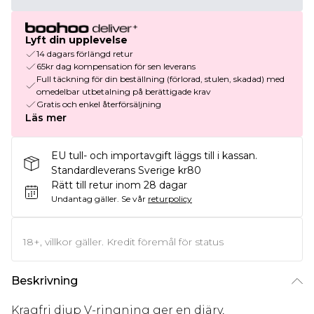
Lyft din upplevelse
14 dagars förlängd retur
65kr dag kompensation för sen leverans
Full täckning för din beställning (förlorad, stulen, skadad) med
omedelbar utbetalning på berättigade krav
Gratis och enkel återförsäljning
Läs mer
EU tull- och importavgift läggs till i kassan.
Standardleverans Sverige kr80
Rätt till retur inom 28 dagar
Undantag gäller.
Se vår
returpolicy
18+, villkor gäller. Kredit föremål för status
Beskrivning
Kragfri djup V-ringning ger en djärv,