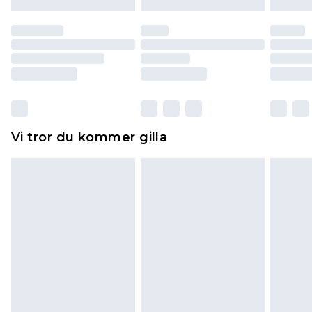
till dig. Du kommer sedan att få en full
återbetalning minus kostnaden för 100KR för att
returnera varan.
Skor och/eller kläder måste vara oanvända och
otvättade med originaletiketterna påsatta.
Dessutom måste skor provas inomhus.
Hemartiklar inklusive sängkläder, madrasser och
Vi tror du kommer gilla
toppers och kuddar måste vara oanvända och i
sin oöppnade originalförpackning. Detta
påverkar inte dina lagstadgade rättigheter.
Klicka
här
för att se vår fullständiga returpolicy.