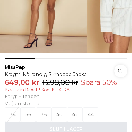
MissPap
Kragfri Nålrandig Skräddad Jacka
649,00 kr
1 298,00 kr
Spara 50%
15% Extra Rabatt! Kod: 15EXTRA
Färg
:
Elfenben
Välj en storlek
:
34
36
38
40
42
44
SLUT I LAGER