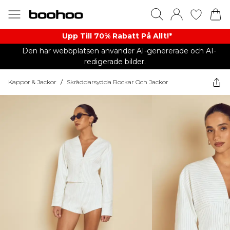
Upp Till 70% Rabatt På Allt!*
Den här webbplatsen använder AI-genererade och AI-
redigerade bilder.
Kappor & Jackor
/
Skräddarsydda Rockar Och Jackor