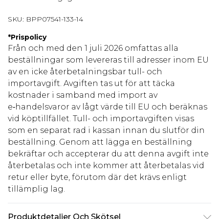
SKU:
BPP07541-133-14
*
Prispolicy
Från och med den 1 juli 2026 omfattas alla
beställningar som levereras till adresser inom EU
av en icke återbetalningsbar tull- och
importavgift. Avgiften tas ut för att täcka
kostnader i samband med import av
e‑handelsvaror av lågt värde till EU och beräknas
vid köptillfället. Tull- och importavgiften visas
som en separat rad i kassan innan du slutför din
beställning. Genom att lägga en beställning
bekräftar och accepterar du att denna avgift inte
återbetalas och inte kommer att återbetalas vid
retur eller byte, förutom där det krävs enligt
tillämplig lag.
Produktdetaljer Och Skötsel