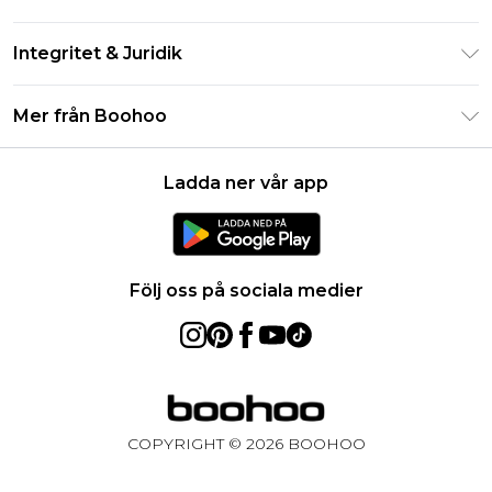
Studentrabatt - Student Beans
Returnera din beställning
Studentrabatt - UNiDAYS
Integritet & Juridik
Vanliga frågor
Boohoo-appen
Integritetspolicy
Leveransinformation
Mer från Boohoo
Storleksguide
Allmänna villkor
Returnerar information
Karriärer på Boohoo
Om cookies
Kontakta oss
Ladda ner vår app
Modernt slaveri uttalande
Användarvillkor
Produkt
Följ oss på sociala medier
COPYRIGHT ©
2026
BOOHOO