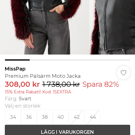
MissPap
Premium Pälsärm Moto Jacka
308,00 kr
1 738,00 kr
Spara 82%
15% Extra Rabatt! Kod: 15EXTRA
Färg
:
Svart
Välj en storlek
:
34
36
38
40
42
44
LÄGG I VARUKORGEN