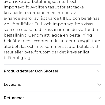
av en icke återbetalningsbar tull- och
importavgift. Avgiften tas ut för att täcka
kostnader i samband med import av
e‑handelsvaror av lågt värde till EU och beräknas
vid köptillfället. Tull- och importavgiften visas
som en separat rad i kassan innan du slutför din
beställning. Genom att lägga en beställning
bekräftar och accepterar du att denna avgift inte
återbetalas och inte kommer att återbetalas vid
retur eller byte, förutom där det krävs enligt
tillämplig lag.
Produktdetaljer Och Skötsel
Yttertyg: 100% Polyester, Foder: 100% Polyester,
Leverans
Vaddering: 100% Polyester, Konstpäls: 100%
Polyester Tvätta ej, bleka ej, torktumla ej, stryka ej,
Standardleverans Sverige
kr80
Returnerar
kemtvätt, håll borta från eld Modell bär: Storlek 8
5-7 arbetsdagar