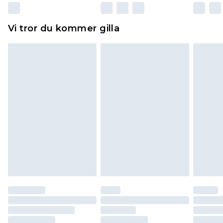
Dessutom måste skor provas inomhus.
Hemartiklar inklusive sängkläder, madrasser och
Vi tror du kommer gilla
toppers och kuddar måste vara oanvända och i
sin oöppnade originalförpackning. Detta
påverkar inte dina lagstadgade rättigheter.
Klicka
här
för att se vår fullständiga returpolicy.