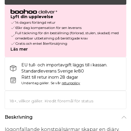
Lyft din upplevelse
14 dagars förlängd retur
65kr dag kompensation för sen leverans
Full täckning för din beställning (förlorad, stulen, skadad) med
omedelbar utbetalning på berättigade krav
Gratis och enkel återförsäljning
Läs mer
EU tull- och importavgift läggs till i kassan.
Standardleverans Sverige kr80
Rätt till retur inom 28 dagar
Undantag gäller.
Se vår
returpolicy
18+, villkor gäller. Kredit föremål för status
Beskrivning
Iögonfallande konstpälsärmar skapar en djärv,