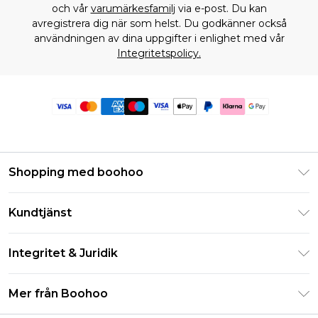
och vår
varumärkesfamilj
via e-post. Du kan
avregistrera dig när som helst. Du godkänner också
användningen av dina uppgifter i enlighet med vår
Integritetspolicy.
Shopping med boohoo
Klarna
Kundtjänst
Studentrabatt - Student Beans
Returnera din beställning
Studentrabatt - UNiDAYS
Integritet & Juridik
Vanliga frågor
Boohoo-appen
Integritetspolicy
Leveransinformation
Mer från Boohoo
Storleksguide
Allmänna villkor
Returnerar information