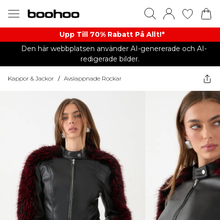
Upp Till 70% Rabatt På Allt!*
Den här webbplatsen använder AI-genererade och AI-
redigerade bilder.
Kappor & Jackor
/
Avslappnade Rockar