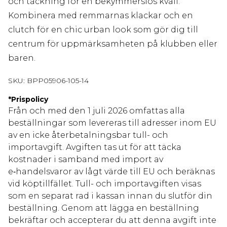
och täckning för en bekymmerslös kväll.
Kombinera med remmarnas klackar och en
clutch för en chic urban look som gör dig till
centrum för uppmärksamheten på klubben eller
baren.
SKU:
BPP05906-105-14
*
Prispolicy
Från och med den 1 juli 2026 omfattas alla
beställningar som levereras till adresser inom EU
av en icke återbetalningsbar tull- och
importavgift. Avgiften tas ut för att täcka
kostnader i samband med import av
e‑handelsvaror av lågt värde till EU och beräknas
vid köptillfället. Tull- och importavgiften visas
som en separat rad i kassan innan du slutför din
beställning. Genom att lägga en beställning
bekräftar och accepterar du att denna avgift inte