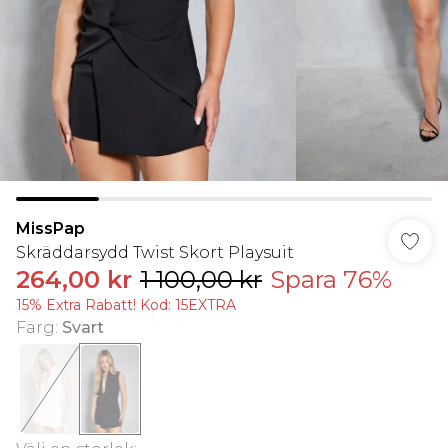
MissPap
Skräddarsydd Twist Skort Playsuit
264,00 kr
1 100,00 kr
Spara 76%
15% Extra Rabatt! Kod: 15EXTRA
Färg
:
Svart