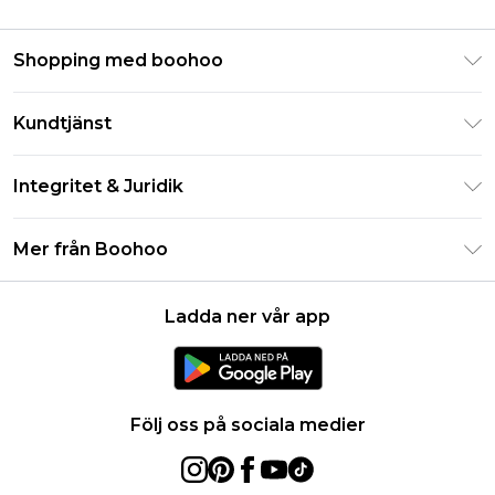
Shopping med boohoo
Klarna
Kundtjänst
Studentrabatt - Student Beans
Returnera din beställning
Studentrabatt - UNiDAYS
Integritet & Juridik
Vanliga frågor
Boohoo-appen
Integritetspolicy
Leveransinformation
Mer från Boohoo
Storleksguide
Allmänna villkor
Returnerar information
Karriärer på Boohoo
Om cookies
Kontakta oss
Ladda ner vår app
Modernt slaveri uttalande
Användarvillkor
Produkt
Följ oss på sociala medier