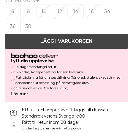
Välj en storlek
:
6
8
10
12
14
16
34
36
38
LÄGG I VARUKORGEN
Lyft din upplevelse
14 dagars förlängd retur
65kr dag kompensation för sen leverans
Full täckning för din beställning (förlorad, stulen, skadad) med
omedelbar utbetalning på berättigade krav
Gratis och enkel återförsäljning
Läs mer
EU tull- och importavgift läggs till i kassan.
Standardleverans Sverige kr80
Rätt till retur inom 28 dagar
Undantag gäller.
Se vår
returpolicy