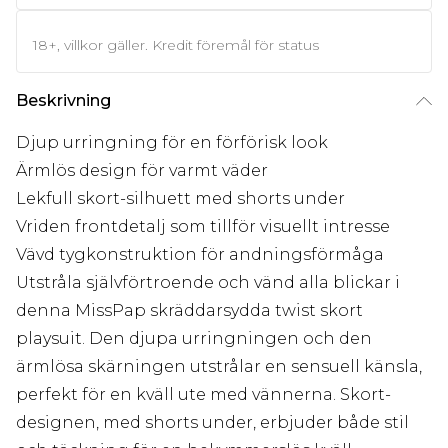
18+, villkor gäller. Kredit föremål för status
Beskrivning
Djup urringning för en förförisk look
Ärmlös design för varmt väder
Lekfull skort-silhuett med shorts under
Vriden frontdetalj som tillför visuellt intresse
Vävd tygkonstruktion för andningsförmåga
Utstråla självförtroende och vänd alla blickar i
denna MissPap skräddarsydda twist skort
playsuit. Den djupa urringningen och den
ärmlösa skärningen utstrålar en sensuell känsla,
perfekt för en kväll ute med vännerna. Skort-
designen, med shorts under, erbjuder både stil