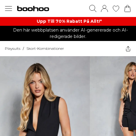
Upp Till 70% Rabatt På Allt!*
Den här webbplatsen använder AI-genererade och AI-
redigerade bilder.
Playsuits
/
Skort-Kombinationer