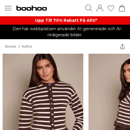
Upp Till 70% Rabatt På Allt!*
Den här webbplatsen använder AI-genererade och AI-
redigerade bilder.
Stickat
/
Koftor