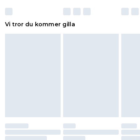
otvättade med originaletiketterna påsatta.
Dessutom måste skor provas inomhus.
Hemartiklar inklusive sängkläder, madrasser och
Vi tror du kommer gilla
toppers och kuddar måste vara oanvända och i
sin oöppnade originalförpackning. Detta
påverkar inte dina lagstadgade rättigheter.
Klicka
här
för att se vår fullständiga returpolicy.