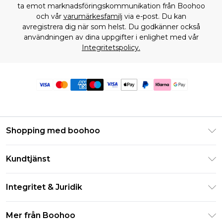
ta emot marknadsföringskommunikation från Boohoo
och vår
varumärkesfamilj
via e-post. Du kan
avregistrera dig när som helst. Du godkänner också
användningen av dina uppgifter i enlighet med vår
Integritetspolicy.
Shopping med boohoo
Klarna
Kundtjänst
Studentrabatt - Student Beans
Returnera din beställning
Studentrabatt - UNiDAYS
Integritet & Juridik
Vanliga frågor
Boohoo-appen
Integritetspolicy
Leveransinformation
Mer från Boohoo
Storleksguide