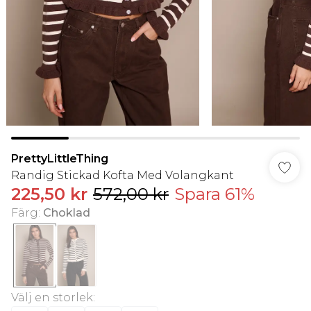
PrettyLittleThing
Randig Stickad Kofta Med Volangkant
225,50 kr
572,00 kr
Spara 61%
Färg
:
Choklad
Välj en storlek
: