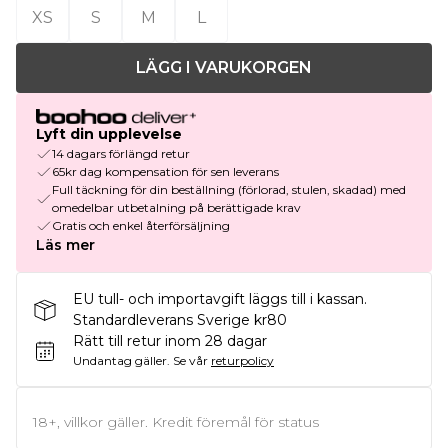
XS
S
M
L
LÄGG I VARUKORGEN
Lyft din upplevelse
14 dagars förlängd retur
65kr dag kompensation för sen leverans
Full täckning för din beställning (förlorad, stulen, skadad) med
omedelbar utbetalning på berättigade krav
Gratis och enkel återförsäljning
Läs mer
EU tull- och importavgift läggs till i kassan.
Standardleverans Sverige kr80
Rätt till retur inom 28 dagar
Undantag gäller.
Se vår
returpolicy
18+, villkor gäller. Kredit föremål för status