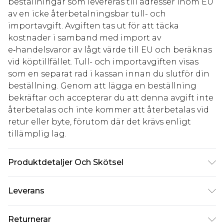
beställningar som levereras till adresser inom EU
av en icke återbetalningsbar tull- och
importavgift. Avgiften tas ut för att täcka
kostnader i samband med import av
e‑handelsvaror av lågt värde till EU och beräknas
vid köptillfället. Tull- och importavgiften visas
som en separat rad i kassan innan du slutför din
beställning. Genom att lägga en beställning
bekräftar och accepterar du att denna avgift inte
återbetalas och inte kommer att återbetalas vid
retur eller byte, förutom där det krävs enligt
tillämplig lag.
Produktdetaljer Och Skötsel
70% viskos, 30% nylon. Observera: på grund av
Leverans
tyget som används kan färgen överföras.
Standardleverans Sverige
kr80
Returnerar