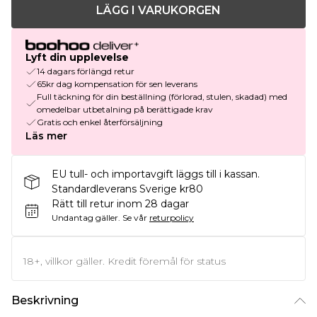
LÄGG I VARUKORGEN
Lyft din upplevelse
14 dagars förlängd retur
65kr dag kompensation för sen leverans
Full täckning för din beställning (förlorad, stulen, skadad) med
omedelbar utbetalning på berättigade krav
Gratis och enkel återförsäljning
Läs mer
EU tull- och importavgift läggs till i kassan.
Standardleverans Sverige kr80
Rätt till retur inom 28 dagar
Undantag gäller.
Se vår
returpolicy
18+, villkor gäller. Kredit föremål för status
Beskrivning