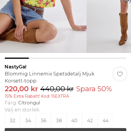
NastyGal
Blommig Linnemix Spetsdetalj Mjuk
Korsett-topp
220,00 kr
440,00 kr
Spara 50%
15% Extra Rabatt! Kod: 15EXTRA
Färg
:
Citrongul
Välj en storlek
:
32
34
36
38
40
42
44