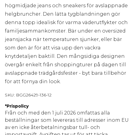
högmidjade jeans och sneakers för avslappnade
helgbruncher. Den lätta tygblandningen gör
denna topp idealisk för varma väderutflykter och
familjesammankomster. Bär under en oversized
jeansjacka när temperaturen sjunker, eller bär
som den är för att visa upp den vackra
knytdetaljen baktill. Den mångsidiga designen
övergår enkelt från shoppingturer på dagen till
avslappnade trädgårdsfester - byt bara tillbehör
för att förnya din look.
SKU:
BGG26429-136-12
*
Prispolicy
Från och med den 1 juli 2026 omfattas alla
beställningar som levereras till adresser inom EU
av en icke återbetalningsbar tull- och
importavgift. Avgiften tas ut för att täcka