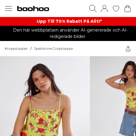
Upp Till 70% Rabatt På Allt!*
Den här webbplatsen använder AI-genererade och AI-
redigerade bilder.
Kropptoppar
/
Spetslinne Croptoppar