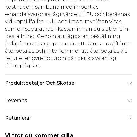
kostnader i samband med import av
e‑handelsvaror av lågt värde till EU och beräknas
vid köptillfället. Tull- och importavgiften visas
som en separat rad i kassan innan du slutför din
beställning. Genom att lägga en beställning
bekräftar och accepterar du att denna avgift inte
återbetalas och inte kommer att återbetalas vid
retur eller byte, förutom där det krävs enligt
tillämplig lag.
Produktdetaljer Och Skötsel
Tyg: Kropp: 48% Viskos/Rayon, 43% Bomull, 9%
Leverans
Linne. Foder: 100% Bomull. Tvätta enligt
instruktionerna på etiketten.
Standardleverans Sverige
kr80
Returnerar
5-7 arbetsdagar
Något som inte riktigt stämmer? Du har 21 dagar
Expressleverans Sverige
kr239
Vi tror du kommer gilla