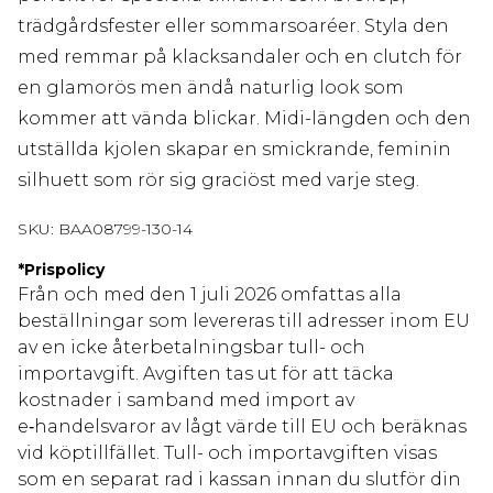
trädgårdsfester eller sommarsoaréer. Styla den
med remmar på klacksandaler och en clutch för
en glamorös men ändå naturlig look som
kommer att vända blickar. Midi-längden och den
utställda kjolen skapar en smickrande, feminin
silhuett som rör sig graciöst med varje steg.
SKU:
BAA08799-130-14
*
Prispolicy
Från och med den 1 juli 2026 omfattas alla
beställningar som levereras till adresser inom EU
av en icke återbetalningsbar tull- och
importavgift. Avgiften tas ut för att täcka
kostnader i samband med import av
e‑handelsvaror av lågt värde till EU och beräknas
vid köptillfället. Tull- och importavgiften visas
som en separat rad i kassan innan du slutför din