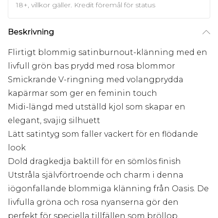
18+, villkor gäller. Kredit föremål för status
Beskrivning
Flirtigt blommig satinburnout-klänning med en
livfull grön bas prydd med rosa blommor
Smickrande V-ringning med volangprydda
kapärmar som ger en feminin touch
Midi-längd med utställd kjol som skapar en
elegant, svajig silhuett
Lätt satintyg som faller vackert för en flödande
look
Dold dragkedja baktill för en sömlös finish
Utstråla självförtroende och charm i denna
iögonfallande blommiga klänning från Oasis. De
livfulla gröna och rosa nyanserna gör den
perfekt för speciella tillfällen som bröllop,