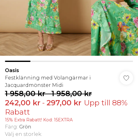
Oasis
Festklänning med Volangärmar i
Jacquardmönster Midi
1 958,00 kr
-
1 958,00 kr
242,00 kr
-
297,00 kr
Upp till 88%
Rabatt
15% Extra Rabatt! Kod: 15EXTRA
Färg
:
Grön
Välj en storlek
: