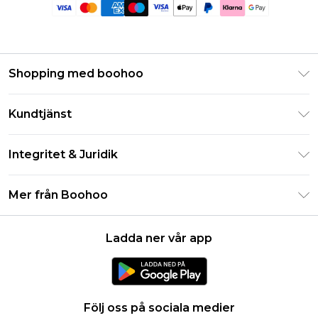
Shopping med boohoo
Klarna
Kundtjänst
Studentrabatt - Student Beans
Returnera din beställning
Studentrabatt - UNiDAYS
Integritet & Juridik
Vanliga frågor
Boohoo-appen
Integritetspolicy
Leveransinformation
Mer från Boohoo
Storleksguide
Allmänna villkor
Returnerar information
Karriärer på Boohoo
Om cookies
Kontakta oss
Ladda ner vår app
Modernt slaveri uttalande
Användarvillkor
Produkt
Följ oss på sociala medier