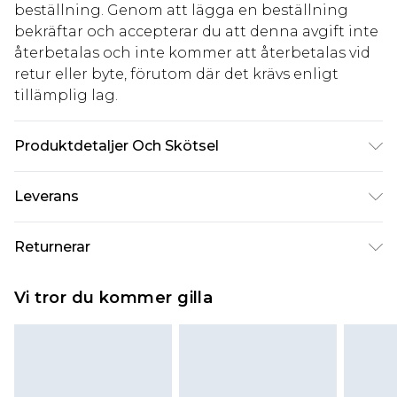
beställning. Genom att lägga en beställning
bekräftar och accepterar du att denna avgift inte
återbetalas och inte kommer att återbetalas vid
retur eller byte, förutom där det krävs enligt
tillämplig lag.
Produktdetaljer Och Skötsel
100% Polyester, maskintvätt, modellen bär storlek
Leverans
10
Standardleverans Sverige
kr80
Returnerar
5-7 arbetsdagar
Något som inte riktigt stämmer? Du har 21 dagar
Expressleverans Sverige
kr239
Vi tror du kommer gilla
på dig att skicka tillbaka något från den dag du
1-2 arbetsdagar
tar emot det.
Observera att vi inte kan erbjuda återbetalningar
för modemasker, kosmetika, piercade smycken,