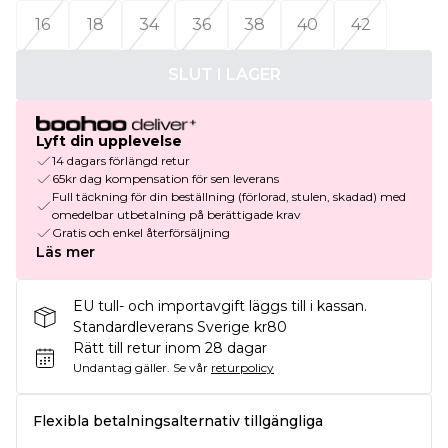
16
18
34
36
38
40
42
SLUT I LAGER
Lyft din upplevelse
14 dagars förlängd retur
65kr dag kompensation för sen leverans
Full täckning för din beställning (förlorad, stulen, skadad) med
omedelbar utbetalning på berättigade krav
Gratis och enkel återförsäljning
Läs mer
EU tull- och importavgift läggs till i kassan.
Standardleverans Sverige kr80
Rätt till retur inom 28 dagar
Undantag gäller.
Se vår
returpolicy
Flexibla betalningsalternativ tillgängliga