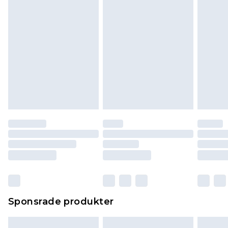
Klicka
här
för att se vår fullständiga returpolicy.
Sponsrade produkter