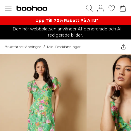
Upp Till 70% Rabatt På Allt!*
Den här webbplatsen använder AI-genererade och AI-
redigerade bilder.
Brudtärneklänningar
/
Midi Festklänningar