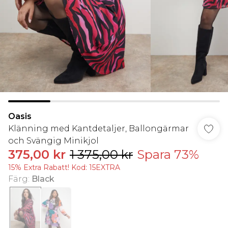
Oasis
Klänning med Kantdetaljer, Ballongärmar
och Svängig Minikjol
375,00 kr
1 375,00 kr
Spara 73%
15% Extra Rabatt! Kod: 15EXTRA
Färg
:
Black