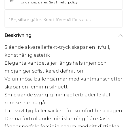
Undantag gäller.
Se vår
returpolicy
18+, villkor gäller. Kredit föremål för status
Beskrivning
Slående akvarelleffekt-tryck skapar en livfull,
konstnärlig estetik
Eleganta kantdetaljer längs halslinjen och
midjan ger sofistikerad definition
Voluminösa ballongärmar med kantmanschetter
skapar en feminin silhuett
Smickrande svängig minikjol erbjuder lekfull
rörelse när du går
Lätt vävt tyg faller vackert för komfort hela dagen
Denna förtrollande miniklänning från Oasis
fångar perfekt feminin charm med sitt distinkta