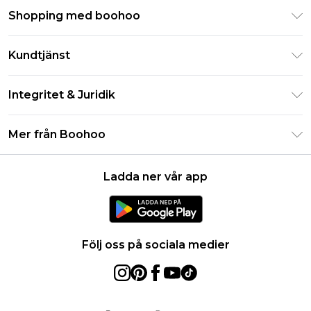
Shopping med boohoo
Klarna
Kundtjänst
Studentrabatt - Student Beans
Returnera din beställning
Studentrabatt - UNiDAYS
Integritet & Juridik
Vanliga frågor
Boohoo-appen
Integritetspolicy
Leveransinformation
Mer från Boohoo
Storleksguide
Allmänna villkor
Returnerar information
Karriärer på Boohoo
Om cookies
Kontakta oss
Ladda ner vår app
Modernt slaveri uttalande
Användarvillkor
Produkt
Följ oss på sociala medier