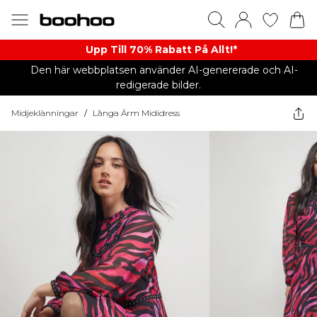
Upp Till 70% Rabatt På Allt!*
Den här webbplatsen använder AI-genererade och AI-
redigerade bilder.
Midjeklänningar
/
Långa Ärm Mididress