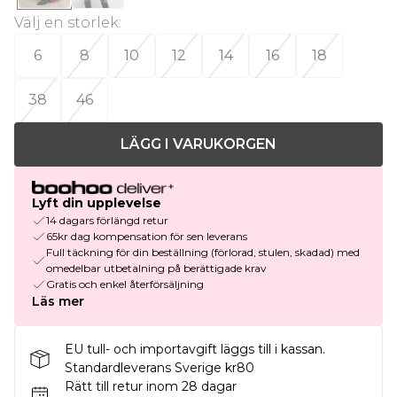
Välj en storlek
:
6
8
10
12
14
16
18
38
46
LÄGG I VARUKORGEN
Lyft din upplevelse
14 dagars förlängd retur
65kr dag kompensation för sen leverans
Full täckning för din beställning (förlorad, stulen, skadad) med
omedelbar utbetalning på berättigade krav
Gratis och enkel återförsäljning
Läs mer
EU tull- och importavgift läggs till i kassan.
Standardleverans Sverige kr80
Rätt till retur inom 28 dagar