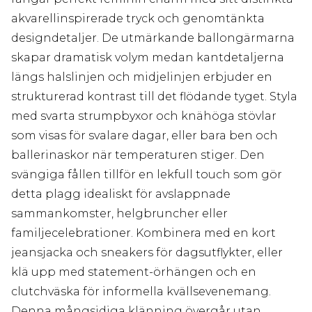
akvarellinspirerade tryck och genomtänkta
designdetaljer. De utmärkande ballongärmarna
skapar dramatisk volym medan kantdetaljerna
längs halslinjen och midjelinjen erbjuder en
strukturerad kontrast till det flödande tyget. Styla
med svarta strumpbyxor och knähöga stövlar
som visas för svalare dagar, eller bara ben och
ballerinaskor när temperaturen stiger. Den
svängiga fållen tillför en lekfull touch som gör
detta plagg idealiskt för avslappnade
sammankomster, helgbruncher eller
familjecelebrationer. Kombinera med en kort
jeansjacka och sneakers för dagsutflykter, eller
klä upp med statement-örhängen och en
clutchväska för informella kvällsevenemang.
Denna mångsidiga klänning övergår utan