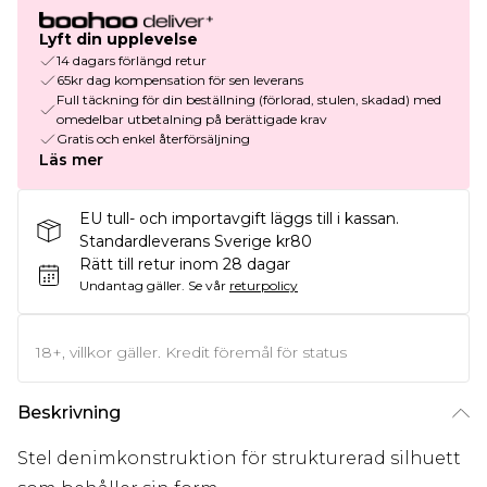
Lyft din upplevelse
14 dagars förlängd retur
65kr dag kompensation för sen leverans
Full täckning för din beställning (förlorad, stulen, skadad) med
omedelbar utbetalning på berättigade krav
Gratis och enkel återförsäljning
Läs mer
EU tull- och importavgift läggs till i kassan.
Standardleverans Sverige kr80
Rätt till retur inom 28 dagar
Undantag gäller.
Se vår
returpolicy
18+, villkor gäller. Kredit föremål för status
Beskrivning
Stel denimkonstruktion för strukturerad silhuett