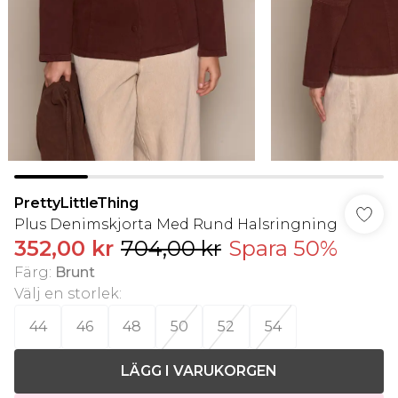
PrettyLittleThing
Plus Denimskjorta Med Rund Halsringning
352,00 kr
704,00 kr
Spara 50%
Färg
:
Brunt
Välj en storlek
:
44
46
48
50
52
54
LÄGG I VARUKORGEN