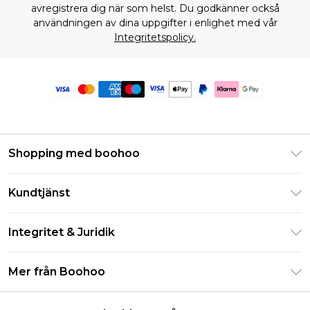
avregistrera dig när som helst. Du godkänner också
användningen av dina uppgifter i enlighet med vår
Integritetspolicy.
Shopping med boohoo
Klarna
Kundtjänst
Studentrabatt - Student Beans
Returnera din beställning
Studentrabatt - UNiDAYS
Integritet & Juridik
Vanliga frågor
Boohoo-appen
Integritetspolicy
Leveransinformation
Mer från Boohoo
Storleksguide
Allmänna villkor
Returnerar information
Karriärer på Boohoo
Om cookies