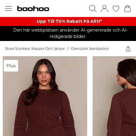
Upp Till 70% Rabatt På Allt!*
Den här webbplatsen använder AI-genererade och AI-
redigerade bilder.
Stora Storlekar Kappor Och Jackor
/
Oversized Jeansjackor
Plus