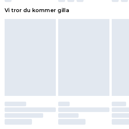
Hemartiklar inklusive sängkläder, madrasser och
Vi tror du kommer gilla
toppers och kuddar måste vara oanvända och i
sin oöppnade originalförpackning. Detta
påverkar inte dina lagstadgade rättigheter.
Klicka
här
för att se vår fullständiga returpolicy.