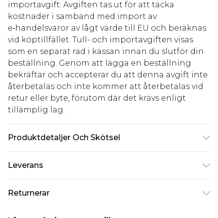
importavgift. Avgiften tas ut för att täcka
kostnader i samband med import av
e‑handelsvaror av lågt värde till EU och beräknas
vid köptillfället. Tull- och importavgiften visas
som en separat rad i kassan innan du slutför din
beställning. Genom att lägga en beställning
bekräftar och accepterar du att denna avgift inte
återbetalas och inte kommer att återbetalas vid
retur eller byte, förutom där det krävs enligt
tillämplig lag.
Produktdetaljer Och Skötsel
80% bomull, 11% viskos, 9% polyester Observera:
Leverans
på grund av tyget som används kan färgen
överföras.
Standardleverans Sverige
kr80
Returnerar
5-7 arbetsdagar
Något som inte riktigt stämmer? Du har 21 dagar