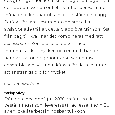
designen gör den idealisk för lager-på-lager - bär
den öppen över en enkel t-shirt under varmare
månader eller knäppt som ett fristående plagg.
Perfekt för familjesammankomster eller
avslappnade träffar, detta plagg övergår sömlöst
från dag till kväll när det kombineras med rätt
accessoarer. Komplettera looken med
minimalistiska smycken och en matchande
handväska för en genomtänkt sammansatt
ensemble som visar din känsla för detaljer utan
att anstränga dig för mycket.
SKU:
CNP5242/7/100
*
Prispolicy
Från och med den 1 juli 2026 omfattas alla
beställningar som levereras till adresser inom EU
av en icke återbetalningsbar tull- och