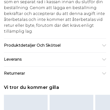
som en separat rad i kassan innan du slutför din
beställning. Genom att lägga en beställning
bekräftar och accepterar du att denna avgift inte
återbetalas och inte kommer att återbetalas vid
retur eller byte, förutom där det krävs enligt
tillämplig lag.
Produktdetaljer Och Skötsel
95,0% polyester, 5,0% elastan. Observera: på grund
Leverans
av det använda tyget kan färgen överföras.
Standardleverans Sverige
kr80
Returnerar
5-7 arbetsdagar
Något som inte riktigt stämmer? Du har 21 dagar
Expressleverans Sverige
kr239
Vi tror du kommer gilla
på dig att skicka tillbaka något från den dag du
1-2 arbetsdagar
tar emot det.
Observera att vi inte kan erbjuda återbetalningar