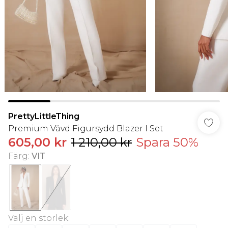
PrettyLittleThing
Premium Vävd Figursydd Blazer I Set
605,00 kr
1 210,00 kr
Spara 50%
Färg
:
VIT
Välj en storlek
: