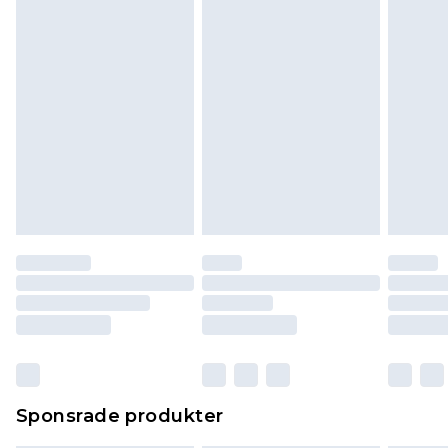
påverkar inte dina lagstadgade rättigheter.
Klicka
här
för att se vår fullständiga returpolicy.
Sponsrade produkter