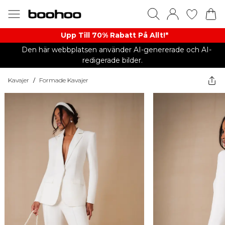
Upp Till 70% Rabatt På Allt!*
Den här webbplatsen använder AI-genererade och AI-
redigerade bilder.
Kavajer
/
Formade Kavajer