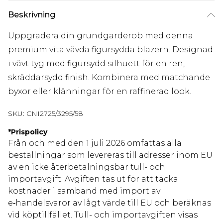
Beskrivning
Uppgradera din grundgarderob med denna
premium vita vävda figursydda blazern. Designad
i vävt tyg med figursydd silhuett för en ren,
skräddarsydd finish. Kombinera med matchande
byxor eller klänningar för en raffinerad look.
SKU:
CNI2725/3295/58
*
Prispolicy
Från och med den 1 juli 2026 omfattas alla
beställningar som levereras till adresser inom EU
av en icke återbetalningsbar tull- och
importavgift. Avgiften tas ut för att täcka
kostnader i samband med import av
e‑handelsvaror av lågt värde till EU och beräknas
vid köptillfället. Tull- och importavgiften visas