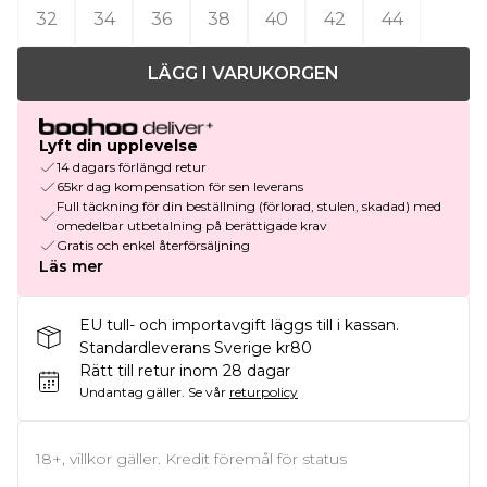
32
34
36
38
40
42
44
LÄGG I VARUKORGEN
Lyft din upplevelse
14 dagars förlängd retur
65kr dag kompensation för sen leverans
Full täckning för din beställning (förlorad, stulen, skadad) med
omedelbar utbetalning på berättigade krav
Gratis och enkel återförsäljning
Läs mer
EU tull- och importavgift läggs till i kassan.
Standardleverans Sverige kr80
Rätt till retur inom 28 dagar
Undantag gäller.
Se vår
returpolicy
18+, villkor gäller. Kredit föremål för status