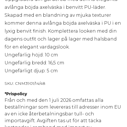
avlånga böjda axelväska i benvitt PU-läder.
Skapad med en blandning av mjuka texturer
kommer denna avlånga böjda axelväska i PU i en
lyxig benvit finish. Komplettera looken med din
dagens outfit och lager på lager med halsband
för en elegant vardagslook.
Ungefärlig höjd: 10 cm
Ungefärlig bredd: 16,5 cm
Ungefärligt djup: 5 cm
SKU:
CNM3901/14/48
*
Prispolicy
Från och med den 1 juli 2026 omfattas alla
beställningar som levereras till adresser inom EU
av en icke återbetalningsbar tull- och
importavgift. Avgiften tas ut för att täcka