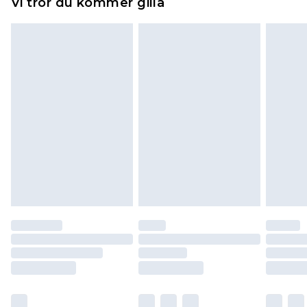
Vi tror du kommer gilla
toppers och kuddar måste vara oanvända och i
sin oöppnade originalförpackning. Detta
påverkar inte dina lagstadgade rättigheter.
Klicka
här
för att se vår fullständiga returpolicy.