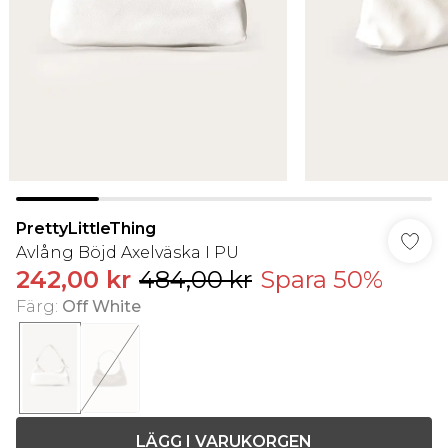
PrettyLittleThing
Avlång Böjd Axelväska I PU
242,00 kr
484,00 kr
Spara 50%
Färg
:
Off White
LÄGG I VARUKORGEN