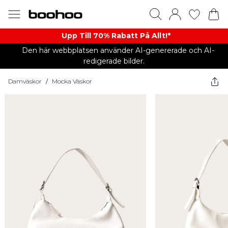
Upp Till 70% Rabatt På Allt!*
Den här webbplatsen använder AI-genererade och AI-
redigerade bilder.
Damväskor
/
Mocka Väskor