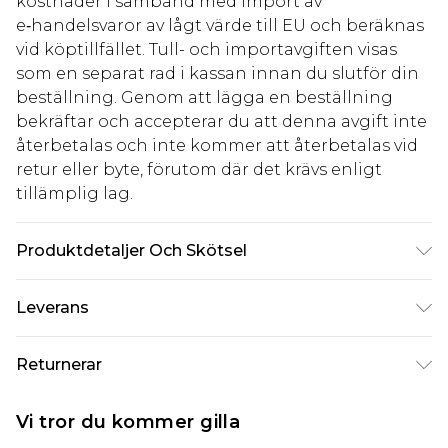
kostnader i samband med import av
e‑handelsvaror av lågt värde till EU och beräknas
vid köptillfället. Tull- och importavgiften visas
som en separat rad i kassan innan du slutför din
beställning. Genom att lägga en beställning
bekräftar och accepterar du att denna avgift inte
återbetalas och inte kommer att återbetalas vid
retur eller byte, förutom där det krävs enligt
tillämplig lag.
Produktdetaljer Och Skötsel
100,0% polyeten
Leverans
Standardleverans Sverige
kr80
Returnerar
5-7 arbetsdagar
Något som inte riktigt stämmer? Du har 21 dagar
Expressleverans Sverige
kr239
Vi tror du kommer gilla
på dig att skicka tillbaka något från den dag du
1-2 arbetsdagar