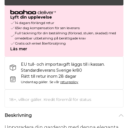
Lyft din upplevelse
14 dagars förlängd retur
65kr dag kompensation för sen leverans
Full täckning för din beställning (förlorad, stulen, skadad) med
omedelbar utbetalning på berättigade krav
Gratis och enkel återförsäljning
Läs mer
EU tull- och importavgift läggs till i kassan.
Standardleverans Sverige kr80
Rätt till retur inom 28 dagar
Undantag gäller.
Se vår
returpolicy
18+, villkor gäller. Kredit föremål för status
Beskrivning
Uppgradera din garderob med denna eleganta