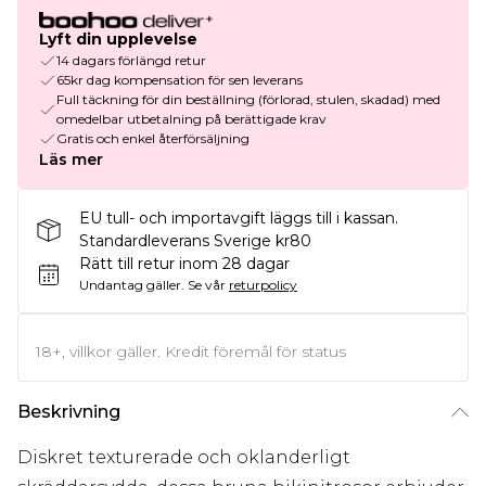
Lyft din upplevelse
14 dagars förlängd retur
65kr dag kompensation för sen leverans
Full täckning för din beställning (förlorad, stulen, skadad) med
omedelbar utbetalning på berättigade krav
Gratis och enkel återförsäljning
Läs mer
EU tull- och importavgift läggs till i kassan.
Standardleverans Sverige kr80
Rätt till retur inom 28 dagar
Undantag gäller.
Se vår
returpolicy
18+, villkor gäller. Kredit föremål för status
Beskrivning
Diskret texturerade och oklanderligt