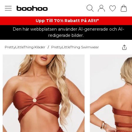
Upp Till 70% Rabatt På Allt!*
Den här webbplatsen använder AI-genererade och AI-
redigerade bilder.
PrettyLittleThing Kläder
/
PrettyLittleThing Swimwear