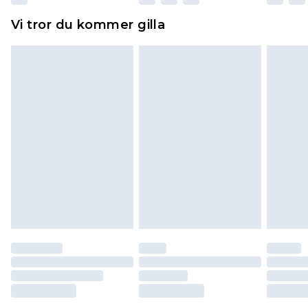
Hemartiklar inklusive sängkläder, madrasser och
Vi tror du kommer gilla
toppers och kuddar måste vara oanvända och i
sin oöppnade originalförpackning. Detta
påverkar inte dina lagstadgade rättigheter.
Klicka
här
för att se vår fullständiga returpolicy.