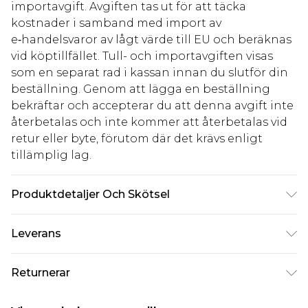
importavgift. Avgiften tas ut för att täcka
kostnader i samband med import av
e‑handelsvaror av lågt värde till EU och beräknas
vid köptillfället. Tull- och importavgiften visas
som en separat rad i kassan innan du slutför din
beställning. Genom att lägga en beställning
bekräftar och accepterar du att denna avgift inte
återbetalas och inte kommer att återbetalas vid
retur eller byte, förutom där det krävs enligt
tillämplig lag.
Produktdetaljer Och Skötsel
85,0% polyester, 15,0% elastan. Observera: på
Leverans
grund av det använda tyget kan färgen överföras.
Standardleverans Sverige
kr80
Returnerar
5-7 arbetsdagar
Något som inte riktigt stämmer? Du har 21 dagar