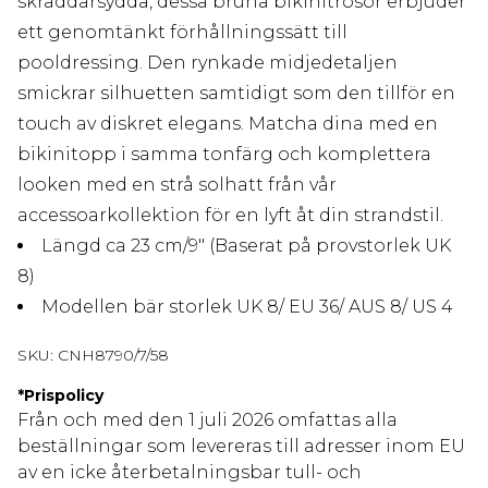
skräddarsydda, dessa bruna bikinitrosor erbjuder
ett genomtänkt förhållningssätt till
pooldressing. Den rynkade midjedetaljen
smickrar silhuetten samtidigt som den tillför en
touch av diskret elegans. Matcha dina med en
bikinitopp i samma tonfärg och komplettera
looken med en strå solhatt från vår
accessoarkollektion för en lyft åt din strandstil.
Längd ca 23 cm/9" (Baserat på provstorlek UK
8)
Modellen bär storlek UK 8/ EU 36/ AUS 8/ US 4
SKU:
CNH8790/7/58
*
Prispolicy
Från och med den 1 juli 2026 omfattas alla
beställningar som levereras till adresser inom EU
av en icke återbetalningsbar tull- och