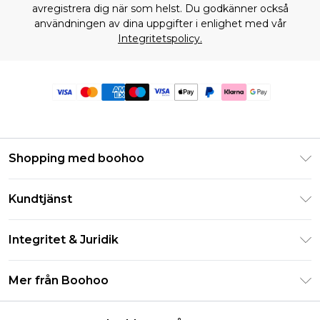
avregistrera dig när som helst. Du godkänner också
användningen av dina uppgifter i enlighet med vår
Integritetspolicy.
Shopping med boohoo
Klarna
Kundtjänst
Studentrabatt - Student Beans
Returnera din beställning
Studentrabatt - UNiDAYS
Integritet & Juridik
Vanliga frågor
Boohoo-appen
Integritetspolicy
Leveransinformation
Mer från Boohoo
Storleksguide
Allmänna villkor
Returnerar information
Karriärer på Boohoo
Om cookies