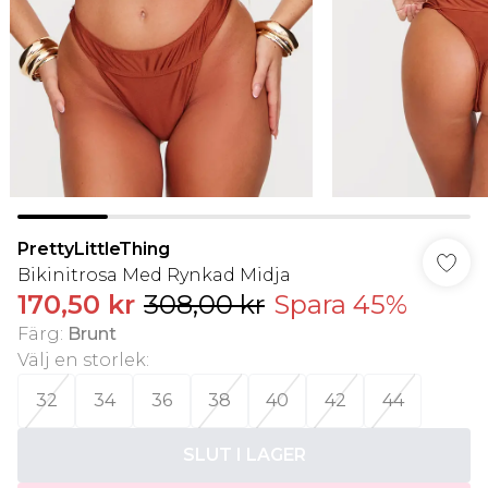
PrettyLittleThing
Bikinitrosa Med Rynkad Midja
170,50 kr
308,00 kr
Spara 45%
Färg
:
Brunt
Välj en storlek
:
32
34
36
38
40
42
44
SLUT I LAGER