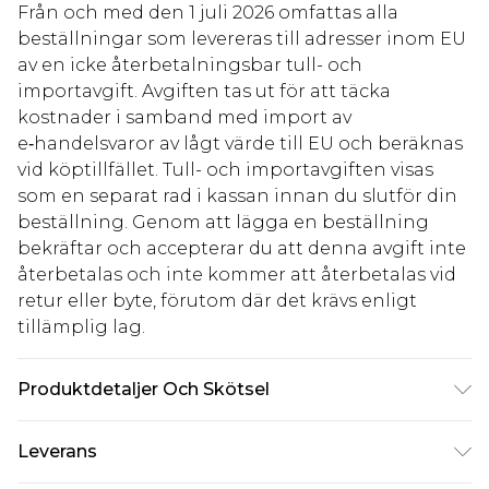
Från och med den 1 juli 2026 omfattas alla
beställningar som levereras till adresser inom EU
av en icke återbetalningsbar tull- och
importavgift. Avgiften tas ut för att täcka
kostnader i samband med import av
e‑handelsvaror av lågt värde till EU och beräknas
vid köptillfället. Tull- och importavgiften visas
som en separat rad i kassan innan du slutför din
beställning. Genom att lägga en beställning
bekräftar och accepterar du att denna avgift inte
återbetalas och inte kommer att återbetalas vid
retur eller byte, förutom där det krävs enligt
tillämplig lag.
Produktdetaljer Och Skötsel
100% Polyester Observera: på grund av tyget som
Leverans
används kan färgen överföras.