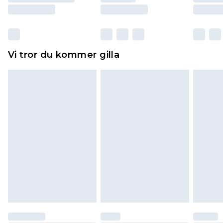
Skor och/eller kläder måste vara oanvända och
otvättade med originaletiketterna påsatta.
Dessutom måste skor provas inomhus.
Hemartiklar inklusive sängkläder, madrasser och
Vi tror du kommer gilla
toppers och kuddar måste vara oanvända och i
sin oöppnade originalförpackning. Detta
påverkar inte dina lagstadgade rättigheter.
Klicka
här
för att se vår fullständiga returpolicy.