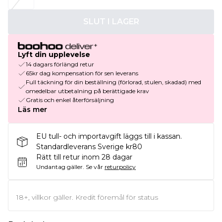
SLUT I LAGER
Lyft din upplevelse
14 dagars förlängd retur
65kr dag kompensation för sen leverans
Full täckning för din beställning (förlorad, stulen, skadad) med
omedelbar utbetalning på berättigade krav
Gratis och enkel återförsäljning
Läs mer
EU tull- och importavgift läggs till i kassan.
Standardleverans Sverige kr80
Rätt till retur inom 28 dagar
Undantag gäller.
Se vår
returpolicy
18+, villkor gäller. Kredit föremål för status