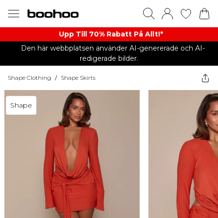
Upp Till 70% Rabatt På Allt!*
Den här webbplatsen använder AI-genererade och AI-
redigerade bilder.
Shape Clothing
/
Shape Skirts
Shape