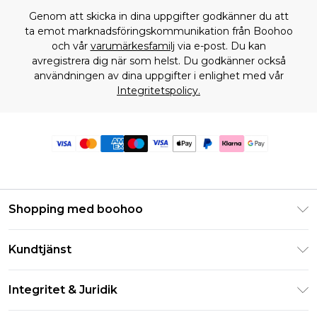
Genom att skicka in dina uppgifter godkänner du att
ta emot marknadsföringskommunikation från Boohoo
och vår
varumärkesfamilj
via e-post. Du kan
avregistrera dig när som helst. Du godkänner också
användningen av dina uppgifter i enlighet med vår
Integritetspolicy.
Shopping med boohoo
Klarna
Kundtjänst
Studentrabatt - Student Beans
Returnera din beställning
Studentrabatt - UNiDAYS
Integritet & Juridik
Vanliga frågor
Boohoo-appen