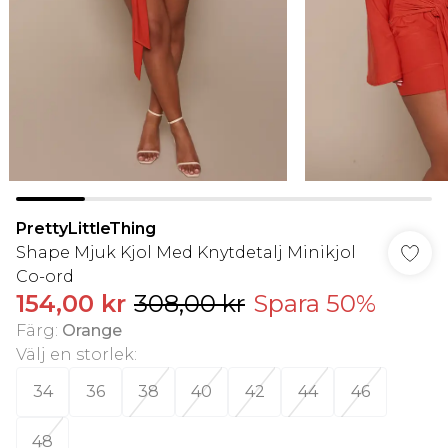
PrettyLittleThing
Shape Mjuk Kjol Med Knytdetalj Minikjol
Co-ord
154,00 kr
308,00 kr
Spara 50%
Färg
:
Orange
Välj en storlek
:
34
36
38
40
42
44
46
48