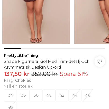
PrettyLittleThing
Shape Figurnära Kjol Med Trim-detalj Och
Asymmetrisk Design Co-ord
137,50 kr
352,00 kr
Spara 61%
Färg
:
Choklad
Välj en storlek
:
34
36
38
40
42
44
46
48