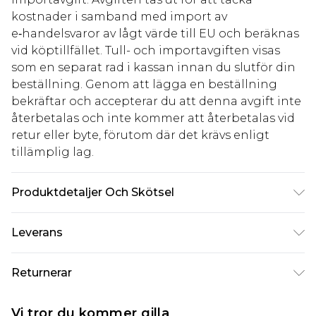
kostnader i samband med import av
e‑handelsvaror av lågt värde till EU och beräknas
vid köptillfället. Tull- och importavgiften visas
som en separat rad i kassan innan du slutför din
beställning. Genom att lägga en beställning
bekräftar och accepterar du att denna avgift inte
återbetalas och inte kommer att återbetalas vid
retur eller byte, förutom där det krävs enligt
tillämplig lag.
Produktdetaljer Och Skötsel
95% Polyester, 5% Elastan Observera: på grund av
Leverans
tyget som används kan färgen överföras.
Standardleverans Sverige
kr80
Returnerar
5-7 arbetsdagar
Något som inte riktigt stämmer? Du har 21 dagar
Expressleverans Sverige
kr239
Vi tror du kommer gilla