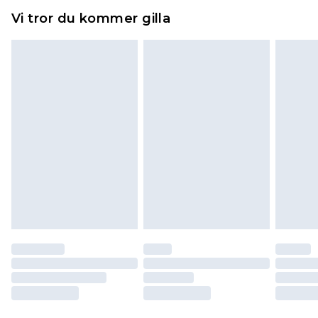
Hemartiklar inklusive sängkläder, madrasser och
Vi tror du kommer gilla
toppers och kuddar måste vara oanvända och i
sin oöppnade originalförpackning. Detta
påverkar inte dina lagstadgade rättigheter.
Klicka
här
för att se vår fullständiga returpolicy.