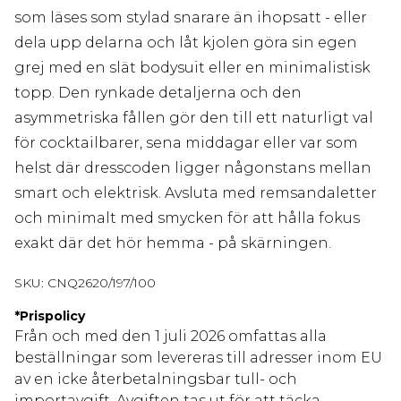
som läses som stylad snarare än ihopsatt - eller
dela upp delarna och låt kjolen göra sin egen
grej med en slät bodysuit eller en minimalistisk
topp. Den rynkade detaljerna och den
asymmetriska fållen gör den till ett naturligt val
för cocktailbarer, sena middagar eller var som
helst där dresscoden ligger någonstans mellan
smart och elektrisk. Avsluta med remsandaletter
och minimalt med smycken för att hålla fokus
exakt där det hör hemma - på skärningen.
SKU:
CNQ2620/197/100
*
Prispolicy
Från och med den 1 juli 2026 omfattas alla
beställningar som levereras till adresser inom EU
av en icke återbetalningsbar tull- och
importavgift. Avgiften tas ut för att täcka