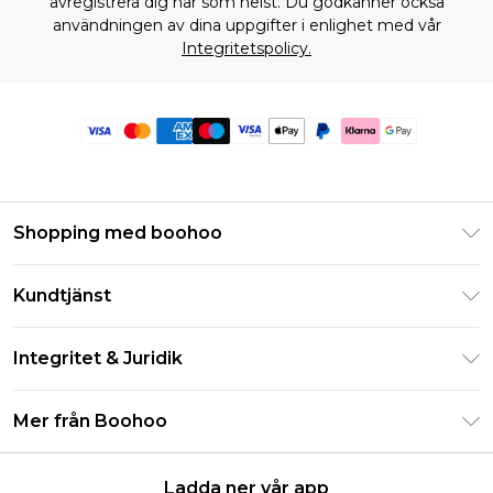
avregistrera dig när som helst. Du godkänner också
användningen av dina uppgifter i enlighet med vår
Integritetspolicy.
Shopping med boohoo
Klarna
Kundtjänst
Studentrabatt - Student Beans
Returnera din beställning
Studentrabatt - UNiDAYS
Integritet & Juridik
Vanliga frågor
Boohoo-appen
Integritetspolicy
Leveransinformation
Mer från Boohoo
Storleksguide
Allmänna villkor
Returnerar information
Karriärer på Boohoo
Om cookies
Kontakta oss
Ladda ner vår app