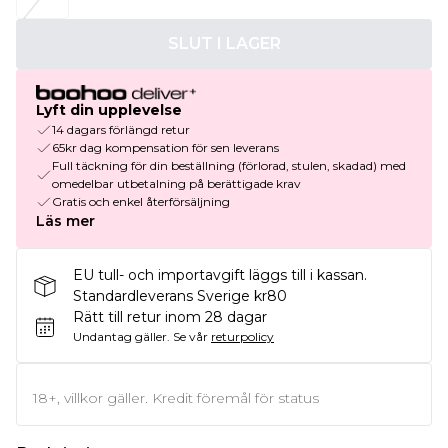
SLUT I LAGER
Lyft din upplevelse
14 dagars förlängd retur
65kr dag kompensation för sen leverans
Full täckning för din beställning (förlorad, stulen, skadad) med
omedelbar utbetalning på berättigade krav
Gratis och enkel återförsäljning
Läs mer
EU tull- och importavgift läggs till i kassan.
Standardleverans Sverige kr80
Rätt till retur inom 28 dagar
Undantag gäller.
Se vår
returpolicy
18+, villkor gäller. Kredit föremål för status