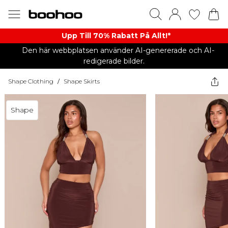
Upp Till 70% Rabatt På Allt!*
Den här webbplatsen använder AI-genererade och AI-
redigerade bilder.
Shape Clothing
/
Shape Skirts
Shape