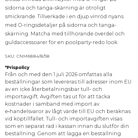
sidorna och tanga-skärning är otroligt
smickrande. Tillverkade i en djup vinröd nyans
med O-ringsdetaljer på sidorna och tanga-
skärning. Matcha med tillhörande överdel och
guldaccessoarer för en poolparty-redo look.
SKU:
CNM6884/8/58
*
Prispolicy
Från och med den 1 juli 2026 omfattas alla
beställningar som levereras till adresser inom EU
av en icke återbetalningsbar tull- och
importavgift. Avgiften tas ut för att täcka
kostnader i samband med import av
e‑handelsvaror av lågt värde till EU och beräknas
vid köptillfället. Tull- och importavgiften visas
som en separat rad i kassan innan du slutför din
beställning. Genom att lägga en beställning