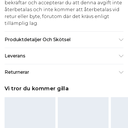
bekräftar och accepterar du att denna avgift inte
återbetalas och inte kommer att återbetalas vid
retur eller byte, förutom där det krävs enligt
tillämplig lag.
Produktdetaljer Och Skötsel
84,0% polyester, 16,0% elastan. Observera: på
Leverans
grund av tyget som används kan färgen
överföras.
Standardleverans Sverige
kr80
Returnerar
5-7 arbetsdagar
Något som inte riktigt stämmer? Du har 21 dagar
Expressleverans Sverige
kr239
Vi tror du kommer gilla
på dig att skicka tillbaka något från den dag du
1-2 arbetsdagar
tar emot det.
Observera att vi inte kan erbjuda återbetalningar
för modemasker, kosmetika, piercade smycken,
vuxenleksaker, och badkläder eller underkläder