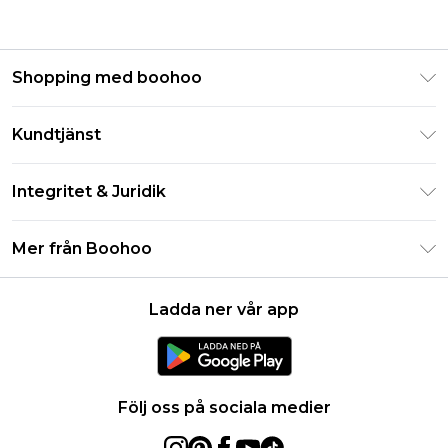
Shopping med boohoo
Klarna
Kundtjänst
Studentrabatt - Student Beans
Returnera din beställning
Studentrabatt - UNiDAYS
Integritet & Juridik
Vanliga frågor
Boohoo-appen
Integritetspolicy
Leveransinformation
Mer från Boohoo
Storleksguide
Allmänna villkor
Returnerar information
Karriärer på Boohoo
Om cookies
Kontakta oss
Ladda ner vår app
Modernt slaveri uttalande
Användarvillkor
Produkt
Följ oss på sociala medier