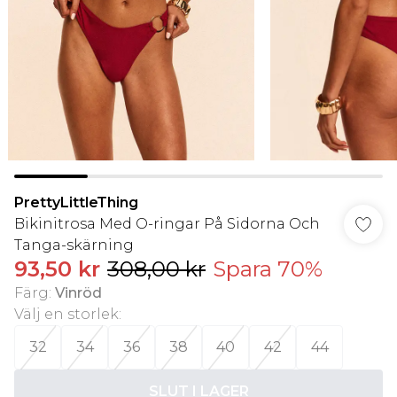
PrettyLittleThing
Bikinitrosa Med O-ringar På Sidorna Och
Tanga-skärning
93,50 kr
308,00 kr
Spara 70%
Färg
:
Vinröd
Välj en storlek
:
32
34
36
38
40
42
44
SLUT I LAGER