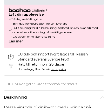
Lyft din upplevelse
14 dagars förlängd retur
65kr dag kompensation för sen leverans
Full täckning för din beställning (förlorad, stulen, skadad) med
omedelbar utbetalning på berättigade krav
Gratis och enkel återförsäljning
Läs mer
EU tull- och importavgift läggs till i kassan.
Standardleverans Sverige kr80
Rätt till retur inom 28 dagar
Undantag gäller.
Se vår
returpolicy
18+, villkor gäller. Kredit föremål för status
Beskrivning
Dessa vinröda bikinibyxor med O-ringar på