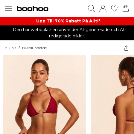
Upp Till 70% Rabatt På Allt!*
Den här webbplatsen använder AI-genererade och AI-
redigerade bilder.
Bikinis
/
Bikiniunderdel