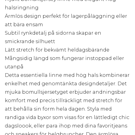
halsringning
Ärmlös design perfekt för lagerpåläggning eller
att bära ensam
Subtil rynkdetalj på sidorna skapar en
smickrande silhuett
Lätt stretch för bekvämt heldagsbärande
Mångsidig längd som fungerar instoppad eller
utanpå
Detta essentiella linne med hög hals kombinerar
enkelhet med genomtänkta designdetaljer. Det
mjuka bomullsjersetyget erbjuder andningsbar
komfort med precis tillräckligt med stretch för
att behålla sin form hela dagen. Styla med
randiga vida byxor som visas för en lättledigt chic
dagsloook, eller para ihop med dina favoritjeans
och sneakers för helgbruncher. Den ärmlösa