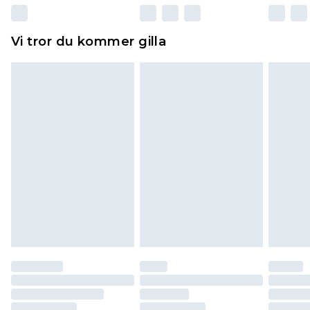
Dessutom måste skor provas inomhus.
Hemartiklar inklusive sängkläder, madrasser och
Vi tror du kommer gilla
toppers och kuddar måste vara oanvända och i
sin oöppnade originalförpackning. Detta
påverkar inte dina lagstadgade rättigheter.
Klicka
här
för att se vår fullständiga returpolicy.