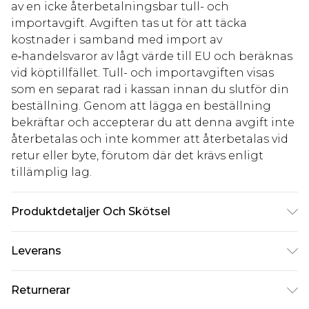
av en icke återbetalningsbar tull- och
importavgift. Avgiften tas ut för att täcka
kostnader i samband med import av
e‑handelsvaror av lågt värde till EU och beräknas
vid köptillfället. Tull- och importavgiften visas
som en separat rad i kassan innan du slutför din
beställning. Genom att lägga en beställning
bekräftar och accepterar du att denna avgift inte
återbetalas och inte kommer att återbetalas vid
retur eller byte, förutom där det krävs enligt
tillämplig lag.
Produktdetaljer Och Skötsel
95% bomull, 5% elastan Observera: på grund av
Leverans
tyget som används kan färgen överföras.
Standardleverans Sverige
kr80
Returnerar
5-7 arbetsdagar