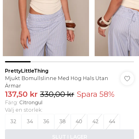
PrettyLittleThing
Mjukt Bomullslinne Med Hög Hals Utan
Ärmar
137,50 kr
330,00 kr
Spara 58%
Färg
:
Citrongul
Välj en storlek
:
32
34
36
38
40
42
44
SLUT I LAGER