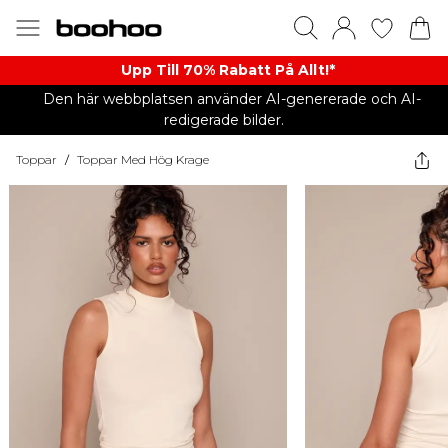
Upp Till 70% Rabatt På Allt!*
Den här webbplatsen använder AI-genererade och AI-
redigerade bilder.
Toppar
/
Toppar Med Hög Krage