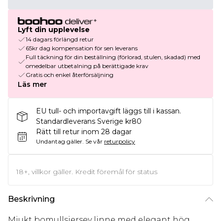
Lyft din upplevelse
14 dagars förlängd retur
65kr dag kompensation för sen leverans
Full täckning för din beställning (förlorad, stulen, skadad) med
omedelbar utbetalning på berättigade krav
Gratis och enkel återförsäljning
Läs mer
EU tull- och importavgift läggs till i kassan.
Standardleverans Sverige kr80
Rätt till retur inom 28 dagar
Undantag gäller.
Se vår
returpolicy
18+, villkor gäller. Kredit föremål för status
Beskrivning
Mjukt bomullsjersey linne med elegant hög