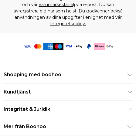
och vår
varumärkesfamilj
via e-post. Du kan
avregistrera dig när som helst. Du godkänner också
användningen av dina uppgifter i enlighet med vår
Integritetspolicy.
Shopping med boohoo
Klarna
Kundtjänst
Studentrabatt - Student Beans
Returnera din beställning
Studentrabatt - UNiDAYS
Integritet & Juridik
Vanliga frågor
Boohoo-appen
Integritetspolicy
Leveransinformation
Mer från Boohoo
Storleksguide
Allmänna villkor
Returnerar information