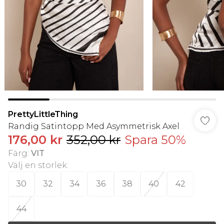
PrettyLittleThing
Randig Satintopp Med Asymmetrisk Axel
176,00 kr
352,00 kr
Spara 50%
Färg
:
VIT
Välj en storlek
:
30
32
34
36
38
40
42
44