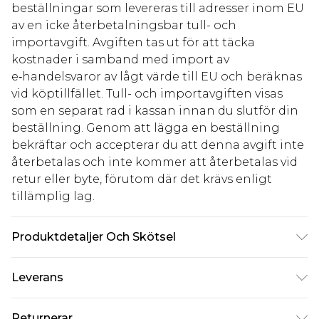
beställningar som levereras till adresser inom EU
av en icke återbetalningsbar tull- och
importavgift. Avgiften tas ut för att täcka
kostnader i samband med import av
e‑handelsvaror av lågt värde till EU och beräknas
vid köptillfället. Tull- och importavgiften visas
som en separat rad i kassan innan du slutför din
beställning. Genom att lägga en beställning
bekräftar och accepterar du att denna avgift inte
återbetalas och inte kommer att återbetalas vid
retur eller byte, förutom där det krävs enligt
tillämplig lag.
Produktdetaljer Och Skötsel
100% polyester. Observera: på grund av tyget som
Leverans
används kan färgen överföras.
Standardleverans Sverige
kr80
Returnerar