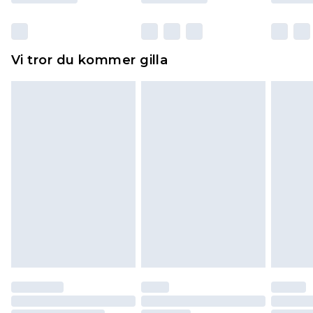
otvättade med originaletiketterna påsatta.
Dessutom måste skor provas inomhus.
Hemartiklar inklusive sängkläder, madrasser och
Vi tror du kommer gilla
toppers och kuddar måste vara oanvända och i
sin oöppnade originalförpackning. Detta
påverkar inte dina lagstadgade rättigheter.
Klicka
här
för att se vår fullständiga returpolicy.