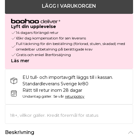
LÄGG I VARUKORGEN
Lyft din upplevelse
14 dagars förlängd retur
65kr dag kompensation för sen leverans
Full täckning för din beställning (förlorad, stulen, skadad) med
omedelbar utbetalning på berättigade krav
Gratis och enkel återförsäljning
Läs mer
EU tull- och importavgift läggs till i kassan.
Standardleverans Sverige kr80
Rätt till retur inom 28 dagar
Undantag gäller.
Se vår
returpolicy
18+, villkor gäller. Kredit föremål för status
Beskrivning