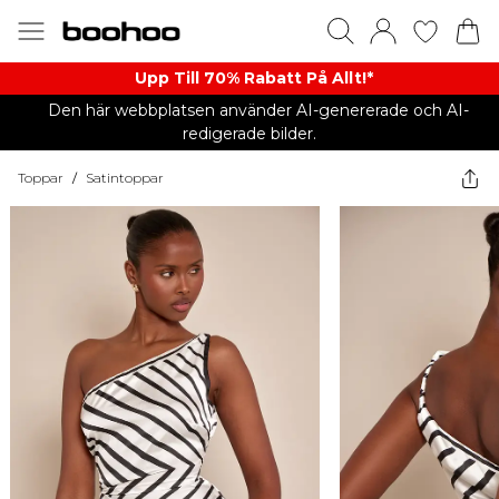
Upp Till 70% Rabatt På Allt!*
Den här webbplatsen använder AI-genererade och AI-
redigerade bilder.
Toppar
/
Satintoppar