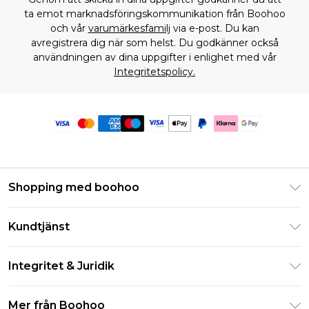
ta emot marknadsföringskommunikation från Boohoo
och vår
varumärkesfamilj
via e-post. Du kan
avregistrera dig när som helst. Du godkänner också
användningen av dina uppgifter i enlighet med vår
Integritetspolicy.
Shopping med boohoo
Klarna
Kundtjänst
Studentrabatt - Student Beans
Returnera din beställning
Studentrabatt - UNiDAYS
Integritet & Juridik
Vanliga frågor
Boohoo-appen
Integritetspolicy
Leveransinformation
Mer från Boohoo
Storleksguide