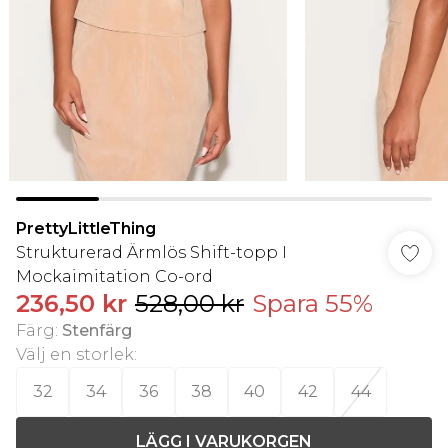
PrettyLittleThing
Strukturerad Ärmlös Shift-topp I
Mockaimitation Co-ord
236,50 kr
528,00 kr
Spara 55%
Färg
:
Stenfärg
Välj en storlek
:
32
34
36
38
40
42
44
LÄGG I VARUKORGEN