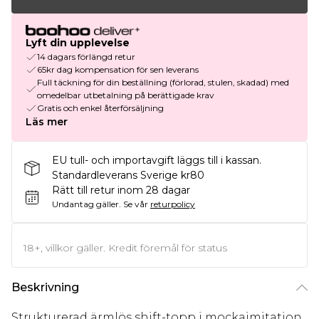
Lyft din upplevelse
14 dagars förlängd retur
65kr dag kompensation för sen leverans
Full täckning för din beställning (förlorad, stulen, skadad) med
omedelbar utbetalning på berättigade krav
Gratis och enkel återförsäljning
Läs mer
EU tull- och importavgift läggs till i kassan.
Standardleverans Sverige kr80
Rätt till retur inom 28 dagar
Undantag gäller.
Se vår
returpolicy
18+, villkor gäller. Kredit föremål för status
Beskrivning
Strukturerad ärmlös shift-topp i mockaimitation