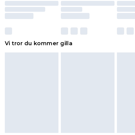
returnera varan.
Skor och/eller kläder måste vara oanvända och
otvättade med originaletiketterna påsatta.
Dessutom måste skor provas inomhus.
Hemartiklar inklusive sängkläder, madrasser och
Vi tror du kommer gilla
toppers och kuddar måste vara oanvända och i
sin oöppnade originalförpackning. Detta
påverkar inte dina lagstadgade rättigheter.
Klicka
här
för att se vår fullständiga returpolicy.