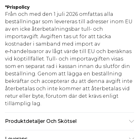
*
Prispolicy
Från och med den 1 juli 2026 omfattas alla
beställningar som levereras till adresser inom EU
av en icke återbetalningsbar tull- och
importavgift. Avgiften tas ut för att täcka
kostnader i samband med import av
e‑handelsvaror av lågt värde till EU och beräknas
vid köptillfället. Tull- och importavgiften visas
som en separat rad i kassan innan du slutför din
beställning. Genom att lägga en beställning
bekräftar och accepterar du att denna avgift inte
återbetalas och inte kommer att återbetalas vid
retur eller byte, förutom där det krävs enligt
tillämplig lag.
Produktdetaljer Och Skötsel
50,0% PVC, 40,0% polyester, 10,0% viskos.
Leverans