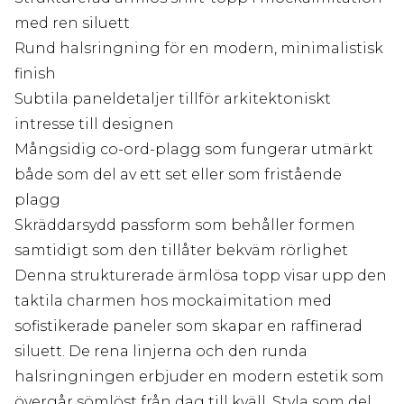
med ren siluett
Rund halsringning för en modern, minimalistisk
finish
Subtila paneldetaljer tillför arkitektoniskt
intresse till designen
Mångsidig co-ord-plagg som fungerar utmärkt
både som del av ett set eller som fristående
plagg
Skräddarsydd passform som behåller formen
samtidigt som den tillåter bekväm rörlighet
Denna strukturerade ärmlösa topp visar upp den
taktila charmen hos mockaimitation med
sofistikerade paneler som skapar en raffinerad
siluett. De rena linjerna och den runda
halsringningen erbjuder en modern estetik som
övergår sömlöst från dag till kväll. Styla som del