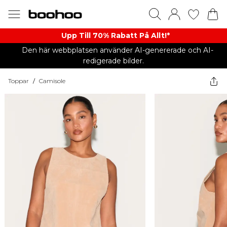
Upp Till 70% Rabatt På Allt!*
Den här webbplatsen använder AI-genererade och AI-
redigerade bilder.
Toppar
/
Camisole