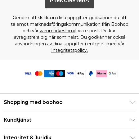
PRENUMERERA
Genom att skicka in dina uppgifter godkänner du att
ta emot marknadsföringskommunikation från Boohoo
och vår
varumärkesfamilj
via e-post. Du kan
avregistrera dig när som helst. Du godkänner också
användningen av dina uppgifter i enlighet med vår
Integritetspolicy.
Shopping med boohoo
Klarna
Kundtjänst
Studentrabatt - Student Beans
Returnera din beställning
Studentrabatt - UNiDAYS
Integritet & Juridik