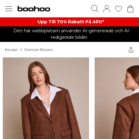
Upp Till 70% Rabatt På Allt!*
Den här webbplatsen använder AI-genererade och AI-
redigerade bilder.
Kavajer
/
Oversize Blazers