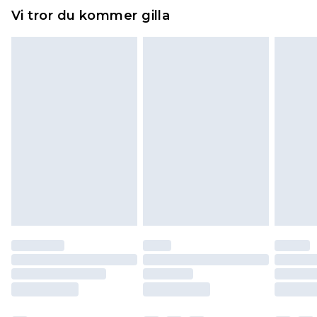
Hemartiklar inklusive sängkläder, madrasser och
Vi tror du kommer gilla
toppers och kuddar måste vara oanvända och i
sin oöppnade originalförpackning. Detta
påverkar inte dina lagstadgade rättigheter.
Klicka
här
för att se vår fullständiga returpolicy.