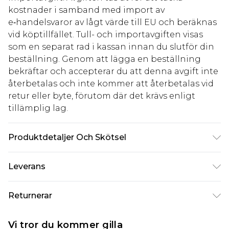
kostnader i samband med import av
e‑handelsvaror av lågt värde till EU och beräknas
vid köptillfället. Tull- och importavgiften visas
som en separat rad i kassan innan du slutför din
beställning. Genom att lägga en beställning
bekräftar och accepterar du att denna avgift inte
återbetalas och inte kommer att återbetalas vid
retur eller byte, förutom där det krävs enligt
tillämplig lag.
Produktdetaljer Och Skötsel
100% polyester. Observera: på grund av det
Leverans
använda tyget kan färgen överföras.
Standardleverans Sverige
kr80
Returnerar
5-7 arbetsdagar
Något som inte riktigt stämmer? Du har 21 dagar
Expressleverans Sverige
kr239
Vi tror du kommer gilla