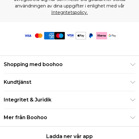
användningen av dina uppgifter i enlighet med vår
Integritetspolicy.
Shopping med boohoo
Klarna
Kundtjänst
Studentrabatt - Student Beans
Returnera din beställning
Studentrabatt - UNiDAYS
Integritet & Juridik
Vanliga frågor
Boohoo-appen
Integritetspolicy
Leveransinformation
Mer från Boohoo
Storleksguide
Allmänna villkor
Returnerar information
Karriärer på Boohoo
Om cookies
Kontakta oss
Ladda ner vår app