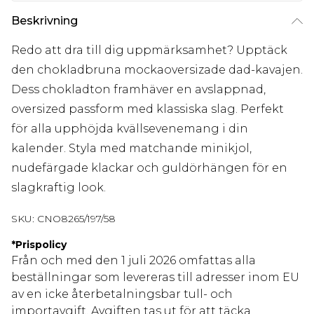
Beskrivning
Redo att dra till dig uppmärksamhet? Upptäck
den chokladbruna mockaoversizade dad-kavajen.
Dess chokladton framhäver en avslappnad,
oversized passform med klassiska slag. Perfekt
för alla upphöjda kvällsevenemang i din
kalender. Styla med matchande minikjol,
nudefärgade klackar och guldörhängen för en
slagkraftig look.
SKU:
CNO8265/197/58
*
Prispolicy
Från och med den 1 juli 2026 omfattas alla
beställningar som levereras till adresser inom EU
av en icke återbetalningsbar tull- och
importavgift. Avgiften tas ut för att täcka