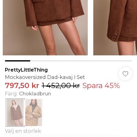
PrettyLittleThing
Mockaoversized Dad-kavaj I Set
797,50 kr
1 452,00 kr
Spara 45%
Färg
:
Chokladbrun
Välj en storlek
: