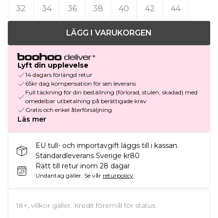
32
34
36
38
40
42
44
LÄGG I VARUKORGEN
Lyft din upplevelse
14 dagars förlängd retur
65kr dag kompensation för sen leverans
Full täckning för din beställning (förlorad, stulen, skadad) med
omedelbar utbetalning på berättigade krav
Gratis och enkel återförsäljning
Läs mer
EU tull- och importavgift läggs till i kassan.
Standardleverans Sverige kr80
Rätt till retur inom 28 dagar
Undantag gäller.
Se vår
returpolicy
18+, villkor gäller. Kredit föremål för status