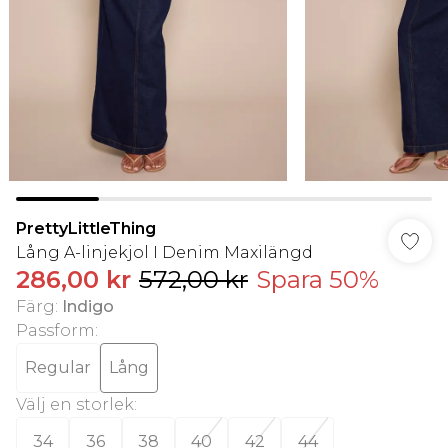
PrettyLittleThing
Lång A-linjekjol I Denim Maxilängd
286,00 kr
572,00 kr
Spara 50%
Färg
:
Indigo
Passform
:
Regular
Lång
Välj en storlek
:
34
36
38
40
42
44