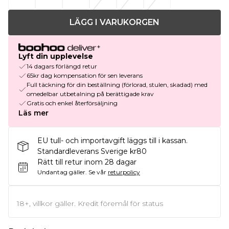
LÄGG I VARUKORGEN
Lyft din upplevelse
14 dagars förlängd retur
65kr dag kompensation för sen leverans
Full täckning för din beställning (förlorad, stulen, skadad) med
omedelbar utbetalning på berättigade krav
Gratis och enkel återförsäljning
Läs mer
EU tull- och importavgift läggs till i kassan.
Standardleverans Sverige kr80
Rätt till retur inom 28 dagar
Undantag gäller.
Se vår
returpolicy
18+, villkor gäller. Kredit föremål för status