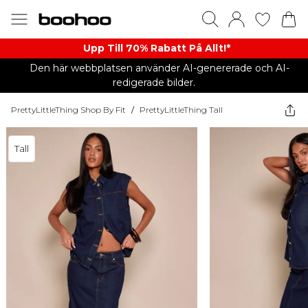
Upp Till 70% Rabatt På Allt!*
Den här webbplatsen använder AI-genererade och AI-
redigerade bilder.
PrettyLittleThing Shop By Fit
/
PrettyLittleThing Tall
Tall