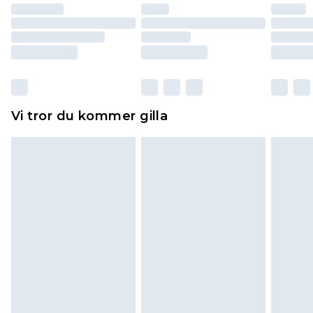
återbetalning minus kostnaden för 100KR för att
returnera varan.
Skor och/eller kläder måste vara oanvända och
otvättade med originaletiketterna påsatta.
Dessutom måste skor provas inomhus.
Hemartiklar inklusive sängkläder, madrasser och
Vi tror du kommer gilla
toppers och kuddar måste vara oanvända och i
sin oöppnade originalförpackning. Detta
påverkar inte dina lagstadgade rättigheter.
Klicka
här
för att se vår fullständiga returpolicy.