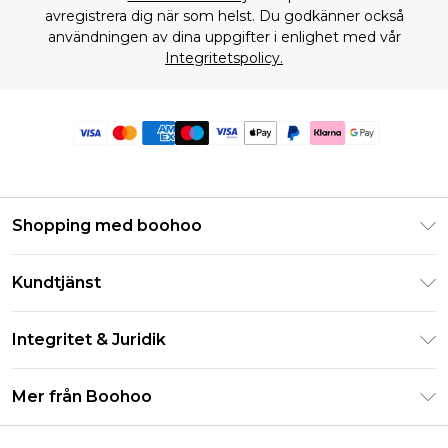
avregistrera dig när som helst. Du godkänner också
användningen av dina uppgifter i enlighet med vår
Integritetspolicy.
Shopping med boohoo
Klarna
Kundtjänst
Studentrabatt - Student Beans
Returnera din beställning
Studentrabatt - UNiDAYS
Integritet & Juridik
Vanliga frågor
Boohoo-appen
Integritetspolicy
Leveransinformation
Mer från Boohoo
Storleksguide
Allmänna villkor
Returnerar information
Karriärer på Boohoo
Om cookies