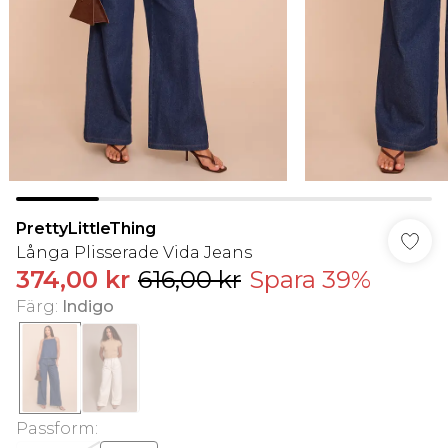
PrettyLittleThing
Långa Plisserade Vida Jeans
374,00 kr
616,00 kr
Spara 39%
Färg
:
Indigo
Passform
: