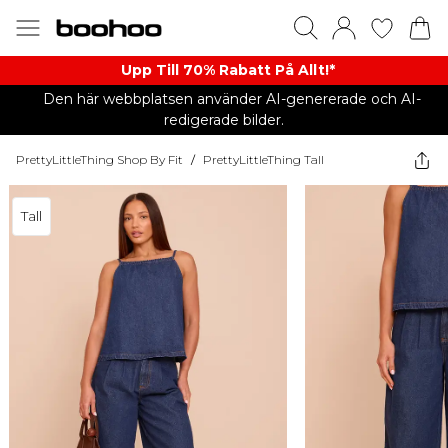
Upp Till 70% Rabatt På Allt!*
Den här webbplatsen använder AI-genererade och AI-
redigerade bilder.
PrettyLittleThing Shop By Fit
/
PrettyLittleThing Tall
Tall