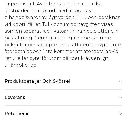
importavgift. Avgiften tas ut för att täcka
kostnader i samband med import av
e‑handelsvaror av lågt värde till EU och beräknas
vid köptillfället. Tull- och importavgiften visas
som en separat rad i kassan innan du slutför din
beställning. Genom att lägga en beställning
bekräftar och accepterar du att denna avgift inte
återbetalas och inte kommer att återbetalas vid
retur eller byte, förutom där det krävs enligt
tillämplig lag.
Produktdetaljer Och Skötsel
100,0% bomull Observera: på grund av det
Leverans
använda tyget kan färgen överföras.
Standardleverans Sverige
kr80
Returnerar
5-7 arbetsdagar
Något som inte riktigt stämmer? Du har 21 dagar