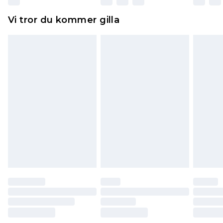
Hemartiklar inklusive sängkläder, madrasser och
Vi tror du kommer gilla
toppers och kuddar måste vara oanvända och i
sin oöppnade originalförpackning. Detta
påverkar inte dina lagstadgade rättigheter.
Klicka
här
för att se vår fullständiga returpolicy.