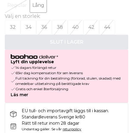
Regular
Lång
Välj en storlek
:
32
34
36
38
40
42
44
SLUT I LAGER
Lyft din upplevelse
14 dagars förlängd retur
65kr dag kompensation för sen leverans
Full täckning för din beställning (förlorad, stulen, skadad) med
omedelbar utbetalning på berättigade krav
Gratis och enkel återförsäljning
Läs mer
EU tull- och importavgift läggs till i kassan.
Standardleverans Sverige kr80
Rätt till retur inom 28 dagar
Undantag gäller.
Se vår
returpolicy