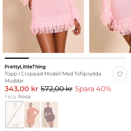
PrettyLittleThing
Topp I Croppad Modell Med Tofsprydda
Muddar
343,00 kr
572,00 kr
Spara 40%
Färg
:
Rosa