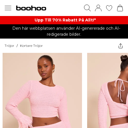
Upp Till 70% Rabatt På Allt!*
Den här webbplatsen använder AI-genererade och AI-
redigerade bilder.
Tröjor
/
Kortare Tröjor