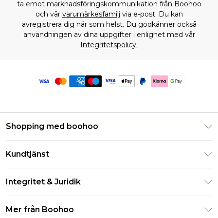
ta emot marknadsföringskommunikation från Boohoo
och vår
varumärkesfamilj
via e-post. Du kan
avregistrera dig när som helst. Du godkänner också
användningen av dina uppgifter i enlighet med vår
Integritetspolicy.
Shopping med boohoo
Klarna
Kundtjänst
Studentrabatt - Student Beans
Returnera din beställning
Studentrabatt - UNiDAYS
Integritet & Juridik
Vanliga frågor
Boohoo-appen
Integritetspolicy
Leveransinformation
Mer från Boohoo
Storleksguide