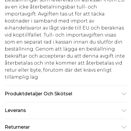
av en icke återbetalningsbar tull- och
importavgift. Avgiften tas ut för att täcka
kostnader i samband med import av
e‑handelsvaror av lågt värde till EU och beräknas
vid köptillfället. Tull- och importavgiften visas
som en separat rad i kassan innan du slutför din
beställning. Genom att lägga en beställning
bekräftar och accepterar du att denna avgift inte
återbetalas och inte kommer att återbetalas vid
retur eller byte, förutom där det krävs enligt
tillämplig lag.
Produktdetaljer Och Skötsel
100,0% akryl Observera: på grund av tyget som
Leverans
används kan färgen överföras.
Standardleverans Sverige
kr80
Returnerar