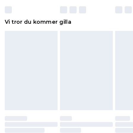
otvättade med originaletiketterna påsatta.
Dessutom måste skor provas inomhus.
Hemartiklar inklusive sängkläder, madrasser och
Vi tror du kommer gilla
toppers och kuddar måste vara oanvända och i
sin oöppnade originalförpackning. Detta
påverkar inte dina lagstadgade rättigheter.
Klicka
här
för att se vår fullständiga returpolicy.