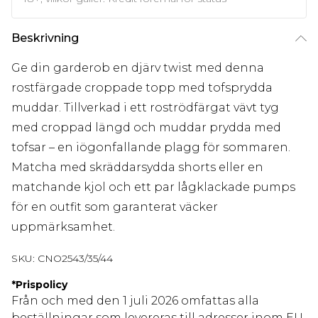
Beskrivning
Ge din garderob en djärv twist med denna
rostfärgade croppade topp med tofsprydda
muddar. Tillverkad i ett roströdfärgat vävt tyg
med croppad längd och muddar prydda med
tofsar – en iögonfallande plagg för sommaren.
Matcha med skräddarsydda shorts eller en
matchande kjol och ett par lågklackade pumps
för en outfit som garanterat väcker
uppmärksamhet.
SKU:
CNO2543/35/44
*
Prispolicy
Från och med den 1 juli 2026 omfattas alla
beställningar som levereras till adresser inom EU