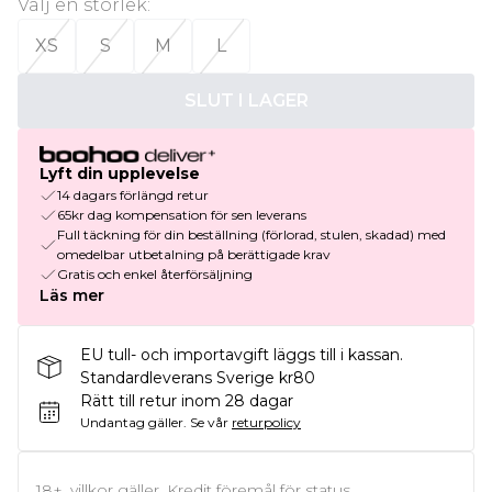
Välj en storlek
:
XS
S
M
L
SLUT I LAGER
Lyft din upplevelse
14 dagars förlängd retur
65kr dag kompensation för sen leverans
Full täckning för din beställning (förlorad, stulen, skadad) med
omedelbar utbetalning på berättigade krav
Gratis och enkel återförsäljning
Läs mer
EU tull- och importavgift läggs till i kassan.
Standardleverans Sverige kr80
Rätt till retur inom 28 dagar
Undantag gäller.
Se vår
returpolicy
18+, villkor gäller. Kredit föremål för status