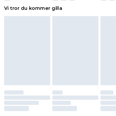
Hemartiklar inklusive sängkläder, madrasser och
Vi tror du kommer gilla
toppers och kuddar måste vara oanvända och i
sin oöppnade originalförpackning. Detta
påverkar inte dina lagstadgade rättigheter.
Klicka
här
för att se vår fullständiga returpolicy.