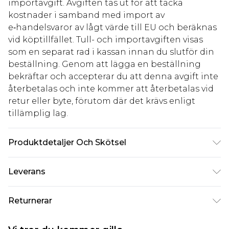
importavgift. Avgiften tas ut för att täcka
kostnader i samband med import av
e‑handelsvaror av lågt värde till EU och beräknas
vid köptillfället. Tull- och importavgiften visas
som en separat rad i kassan innan du slutför din
beställning. Genom att lägga en beställning
bekräftar och accepterar du att denna avgift inte
återbetalas och inte kommer att återbetalas vid
retur eller byte, förutom där det krävs enligt
tillämplig lag.
Produktdetaljer Och Skötsel
85% polyester, 15% elastan. Observera: på grund
Leverans
av tyget som används kan färgen överföras.
Standardleverans Sverige
kr80
Returnerar
5-7 arbetsdagar
Något som inte riktigt stämmer? Du har 21 dagar
Expressleverans Sverige
kr239