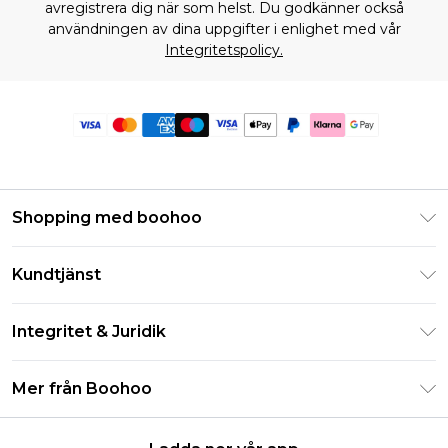
avregistrera dig när som helst. Du godkänner också
användningen av dina uppgifter i enlighet med vår
Integritetspolicy.
Shopping med boohoo
Klarna
Kundtjänst
Studentrabatt - Student Beans
Returnera din beställning
Studentrabatt - UNiDAYS
Integritet & Juridik
Vanliga frågor
Boohoo-appen
Integritetspolicy
Leveransinformation
Mer från Boohoo
Storleksguide
Allmänna villkor
Returnerar information
Karriärer på Boohoo
Om cookies
Kontakta oss