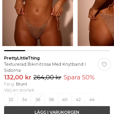
PrettyLittleThing
Texturerad Bikinitrosa Med Knytband I
Sidorna
132,00 kr
264,00 kr
Spara 50%
Färg
:
Brunt
Välj en storlek
:
32
34
36
38
40
42
44
LÄGG I VARUKORGEN