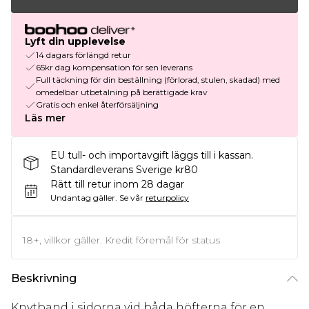
Lyft din upplevelse
14 dagars förlängd retur
65kr dag kompensation för sen leverans
Full täckning för din beställning (förlorad, stulen, skadad) med
omedelbar utbetalning på berättigade krav
Gratis och enkel återförsäljning
Läs mer
EU tull- och importavgift läggs till i kassan.
Standardleverans Sverige kr80
Rätt till retur inom 28 dagar
Undantag gäller.
Se vår
returpolicy
18+, villkor gäller. Kredit föremål för status
Beskrivning
Knytband i sidorna vid båda höfterna för en