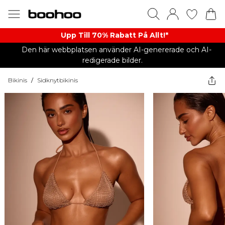
Upp Till 70% Rabatt På Allt!*
Den här webbplatsen använder AI-genererade och AI-
redigerade bilder.
Bikinis
/
Sidknytbikinis