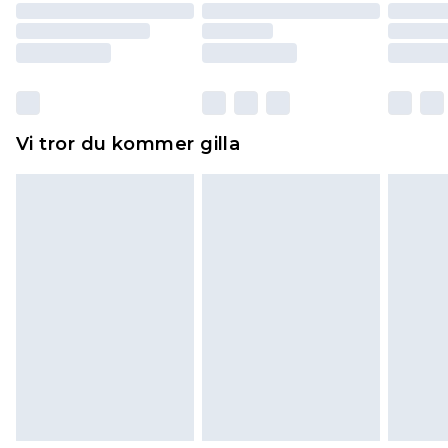
returnera varan.
Skor och/eller kläder måste vara oanvända och
otvättade med originaletiketterna påsatta.
Dessutom måste skor provas inomhus.
Hemartiklar inklusive sängkläder, madrasser och
Vi tror du kommer gilla
toppers och kuddar måste vara oanvända och i
sin oöppnade originalförpackning. Detta
påverkar inte dina lagstadgade rättigheter.
Klicka
här
för att se vår fullständiga returpolicy.