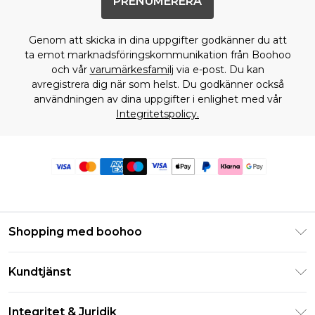
PRENUMERERA
Genom att skicka in dina uppgifter godkänner du att
ta emot marknadsföringskommunikation från Boohoo
och vår
varumärkesfamilj
via e-post. Du kan
avregistrera dig när som helst. Du godkänner också
användningen av dina uppgifter i enlighet med vår
Integritetspolicy.
Shopping med boohoo
Klarna
Kundtjänst
Studentrabatt - Student Beans
Returnera din beställning
Studentrabatt - UNiDAYS
Integritet & Juridik