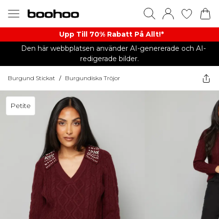
Upp Till 70% Rabatt På Allt!*
Den här webbplatsen använder AI-genererade och AI-
redigerade bilder.
Burgund Stickat
/
Burgundiska Tröjor
Petite