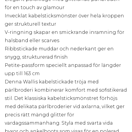
för en touch av glamour
Invecklat kabelsticksmönster över hela kroppen
ger strukturell textur
V-ringning skapar en smickrande inramning för
halsband eller scarves
Ribbstickade muddar och nederkant ger en
snygg, strukturerad finish
Petite-passform speciellt anpassad för längder
upp till 163 cm
Denna Wallis kabelstickade tröja med
pärlbroderi kombinerar komfort med sofistikerad
stil. Det klassiska kabelsticksmönstret förhöjs
med delikata pärlbroderier vid axlarna, vilket ger
precis rätt mängd glitter för
vardagssammanhang. Styla med svarta vida
byxor och ankelboots som visas för en polerad