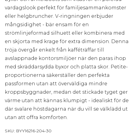
vardagslook perfekt för familjesammankomster
eller helgbruncher. V-ringningen erbjuder
mångsidighet - bär ensam för en
strömlinjeformad silhuett eller kombinera med
en skjorta med krage för extra dimension. Denna
tröja övergår enkelt från kafféträffar till
avslappnade kontorsmiljöer när den paras ihop
med skräddarsydda byxor och platta skor. Petite-
proportionerna säkerställer den perfekta
passformen utan att överväldiga mindre
kroppsbyggnader, medan det stickade tyget ger
värme utan att kännas klumpigt - idealiskt för de
där svalare höstdagarna när du vill se välklädd ut
utan att offra komforten.
SKU:
BYY16216-204-30