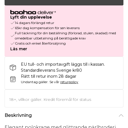
Lyft din upplevelse
14 dagars förlängd retur
65kr dag kompensation för sen leverans
Full täckning för din beställning (förlorad, stulen, skadad) med
omedelbar utbetalning på berättigade krav
Gratis och enkel återförsäljning
Läs mer
EU tull- och importavgift läggs till i kassan.
Standardleverans Sverige kr80
Rätt till retur inom 28 dagar
Undantag gäller.
Se vår
returpolicy
18+, villkor gäller. Kredit föremål för status
Beskrivning
Elegant polokrage med glittrande pärlbroderi