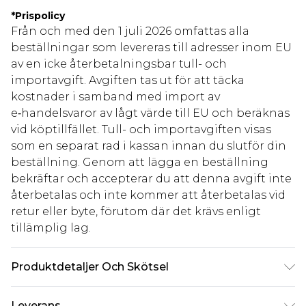
*
Prispolicy
Från och med den 1 juli 2026 omfattas alla
beställningar som levereras till adresser inom EU
av en icke återbetalningsbar tull- och
importavgift. Avgiften tas ut för att täcka
kostnader i samband med import av
e‑handelsvaror av lågt värde till EU och beräknas
vid köptillfället. Tull- och importavgiften visas
som en separat rad i kassan innan du slutför din
beställning. Genom att lägga en beställning
bekräftar och accepterar du att denna avgift inte
återbetalas och inte kommer att återbetalas vid
retur eller byte, förutom där det krävs enligt
tillämplig lag.
Produktdetaljer Och Skötsel
Huvudmaterial och Foder: 41% Akryl 31% Polyester
Leverans