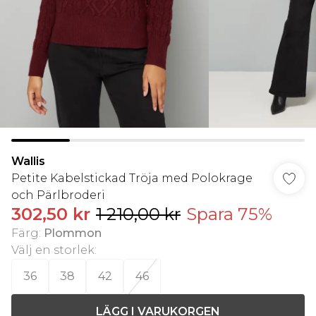
Wallis
Petite Kabelstickad Tröja med Polokrage
och Pärlbroderi
302,50 kr
1 210,00 kr
Spara 75%
Färg
:
Plommon
Välj en storlek
:
36
38
42
46
LÄGG I VARUKORGEN