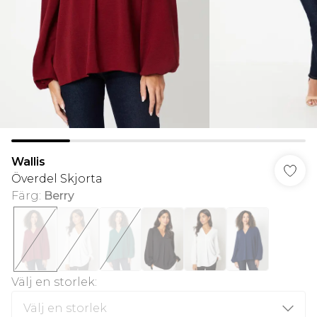
Wallis
Överdel Skjorta
Färg
:
Berry
Välj en storlek
: