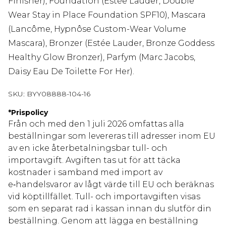
Finisher), Foundation (Estée Lauder, Double
Wear Stay in Place Foundation SPF10), Mascara
(Lancôme, Hypnôse Custom-Wear Volume
Mascara), Bronzer (Estée Lauder, Bronze Goddess
Healthy Glow Bronzer), Parfym (Marc Jacobs,
Daisy Eau De Toilette For Her).
SKU:
BYY08888-104-16
*
Prispolicy
Från och med den 1 juli 2026 omfattas alla
beställningar som levereras till adresser inom EU
av en icke återbetalningsbar tull- och
importavgift. Avgiften tas ut för att täcka
kostnader i samband med import av
e‑handelsvaror av lågt värde till EU och beräknas
vid köptillfället. Tull- och importavgiften visas
som en separat rad i kassan innan du slutför din
beställning. Genom att lägga en beställning