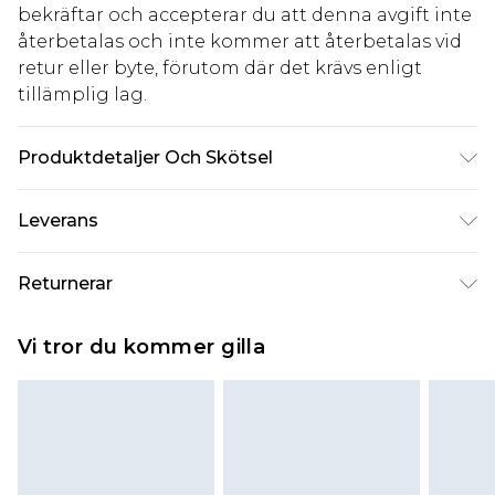
bekräftar och accepterar du att denna avgift inte
återbetalas och inte kommer att återbetalas vid
retur eller byte, förutom där det krävs enligt
tillämplig lag.
Produktdetaljer Och Skötsel
100% Polyester. Maskintvättbar. Modellen bär
Leverans
storlek 10.
Standardleverans Sverige
kr80
Returnerar
5-7 arbetsdagar
Något som inte riktigt stämmer? Du har 21 dagar
Expressleverans Sverige
kr239
Vi tror du kommer gilla
på dig att skicka tillbaka något från den dag du
1-2 arbetsdagar
tar emot det.
Observera att vi inte kan erbjuda återbetalningar
för modemasker, kosmetika, piercade smycken,
vuxenleksaker, och badkläder eller underkläder