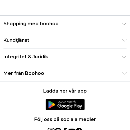
Shopping med boohoo
Klarna
Kundtjänst
Studentrabatt - Student Beans
Returnera din beställning
Studentrabatt - UNiDAYS
Integritet & Juridik
Vanliga frågor
Boohoo-appen
Integritetspolicy
Leveransinformation
Mer från Boohoo
Storleksguide
Allmänna villkor
Returnerar information
Karriärer på Boohoo
Om cookies
Kontakta oss
Ladda ner vår app
Modernt slaveri uttalande
Användarvillkor
Produkt
Följ oss på sociala medier