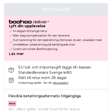
SLUT I LAGER
Lyft din upplevelse
14 dagars förlängd retur
65kr dag kompensation för sen leverans
Full täckning för din beställning (förlorad, stulen, skadad) med
omedelbar utbetalning på berättigade krav
Gratis och enkel återförsäljning
Läs mer
EU tull- och importavgift läggs till i kassan.
Standardleverans Sverige kr80
Rätt till retur inom 28 dagar
Undantag gäller.
Se vår
returpolicy
Flexibla betalningsalternativ tillgängliga
18+, villkor gäller. Kredit föremål för status