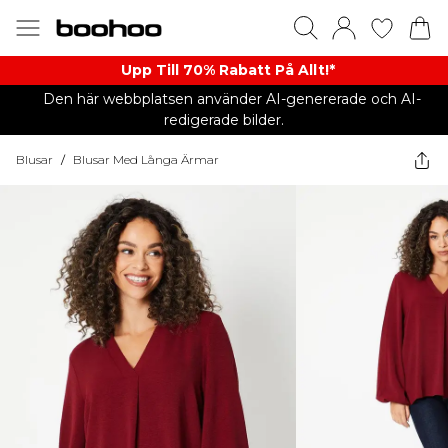
Upp Till 70% Rabatt På Allt!*
Den här webbplatsen använder AI-genererade och AI-
redigerade bilder.
Blusar
/
Blusar Med Långa Ärmar