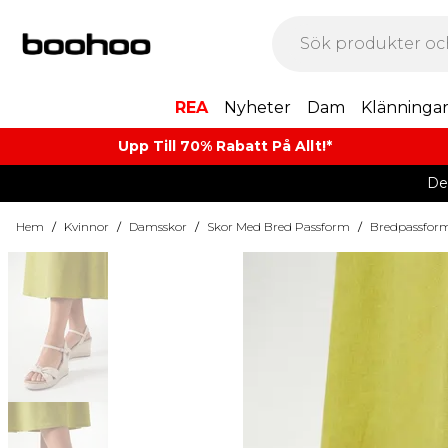
REA
Nyheter
Dam
Klänninga
Upp Till 70% Rabatt På Allt!*
De
Hem
/
Kvinnor
/
Damsskor
/
Skor Med Bred Passform
/
Bredpassform