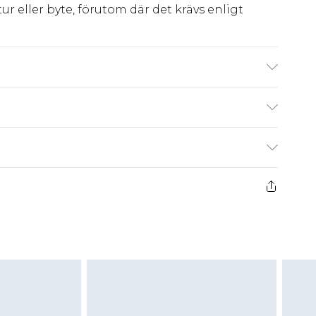
ur eller byte, förutom där det krävs enligt
kt, Yttersula: Syntetiskt
kr80
 har 21 dagar på dig att skicka tillbaka något
kr239
 återbetalningar för modemasker, kosmetika,
och badkläder eller underkläder om
 eller har brutits.
att returnera varan till ett fast belopp av
 det belopp som ska återbetalas till dig. Du
etalning minus kostnaden för 100KR för att