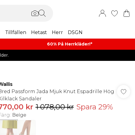
m
Tillfällen
Hetast
Herr
DSGN
60% På Herrkläder!*​
der.
Wallis
Bred Passform Jada Mjuk Knut Espadrille Hög
Kilklack Sandaler
770,00 kr
1 078,00 kr
Spara 29%
Färg
:
Beige