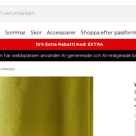
r
Sommar
Skor
Accessoarer
Shoppa efter passfor
10% Extra Rabatt! Kod: EXTRA
n här webbplatsen använder AI-genererade och AI-redigerade bil
 Klackar