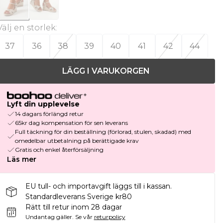
Välj en storlek
:
37
36
38
39
40
41
42
44
LÄGG I VARUKORGEN
Lyft din upplevelse
14 dagars förlängd retur
65kr dag kompensation för sen leverans
Full täckning för din beställning (förlorad, stulen, skadad) med
omedelbar utbetalning på berättigade krav
Gratis och enkel återförsäljning
Läs mer
EU tull- och importavgift läggs till i kassan.
Standardleverans Sverige kr80
Rätt till retur inom 28 dagar
Undantag gäller.
Se vår
returpolicy