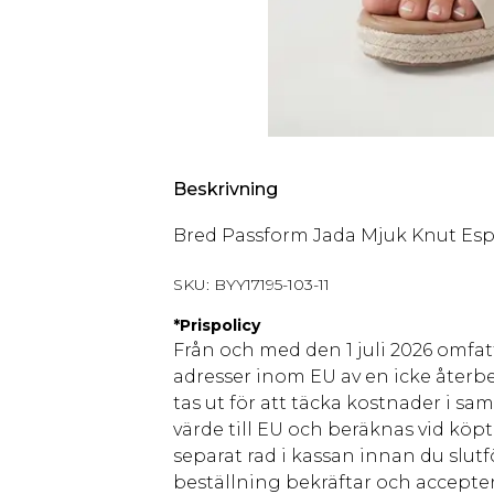
Beskrivning
Bred Passform Jada Mjuk Knut Espa
SKU:
BYY17195-103-11
*
Prispolicy
Från och med den 1 juli 2026 omfatt
adresser inom EU av en icke återbe
tas ut för att täcka kostnader i s
värde till EU och beräknas vid köpti
separat rad i kassan innan du slut
beställning bekräftar och accepter