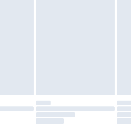
oanvända och otvättade med originaletiketterna
as inomhus. Hemartiklar inklusive sängkläder,
 måste vara oanvända och i sin oöppnade
r inte dina lagstadgade rättigheter.
a returpolicy.