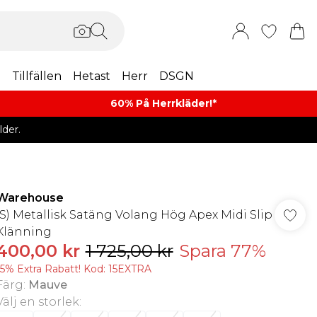
m
Tillfällen
Hetast
Herr
DSGN
60% På Herrkläder!*​
der.
Warehouse
(S) Metallisk Satäng Volang Hög Apex Midi Slip
Klänning
400,00 kr
1 725,00 kr
Spara 77%
15% Extra Rabatt! Kod: 15EXTRA
Färg
:
Mauve
Välj en storlek
: