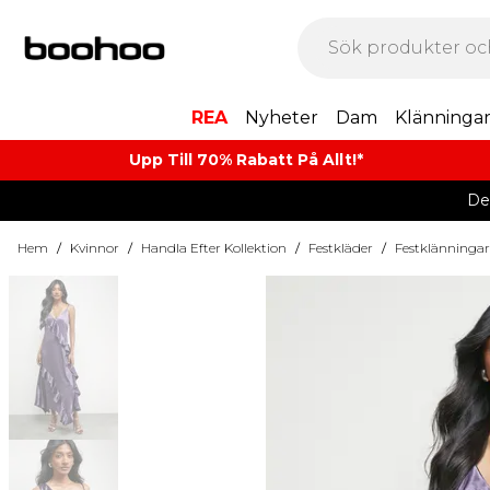
REA
Nyheter
Dam
Klänninga
Upp Till 70% Rabatt På Allt!*
De
Hem
/
Kvinnor
/
Handla Efter Kollektion
/
Festkläder
/
Festklänningar