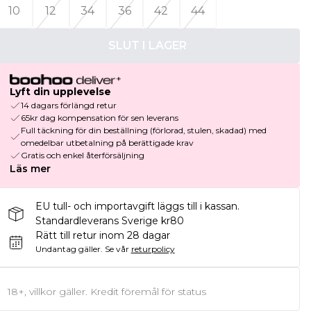
10
12
34
36
42
44
SLUT I LAGER
Lyft din upplevelse
14 dagars förlängd retur
65kr dag kompensation för sen leverans
Full täckning för din beställning (förlorad, stulen, skadad) med
omedelbar utbetalning på berättigade krav
Gratis och enkel återförsäljning
Läs mer
EU tull- och importavgift läggs till i kassan.
Standardleverans Sverige kr80
Rätt till retur inom 28 dagar
Undantag gäller.
Se vår
returpolicy
18+, villkor gäller. Kredit föremål för status