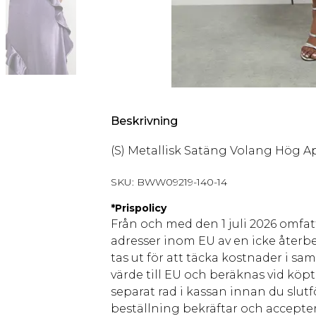
Beskrivning
(S) Metallisk Satäng Volang Hög A
SKU:
BWW09219-140-14
*
Prispolicy
Från och med den 1 juli 2026 omfatt
adresser inom EU av en icke återbe
tas ut för att täcka kostnader i s
värde till EU och beräknas vid köpti
separat rad i kassan innan du slut
beställning bekräftar och accepter