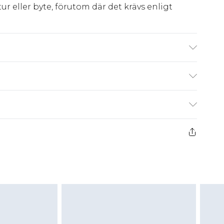
ur eller byte, förutom där det krävs enligt
 Polyester. Do not wash, do not bleach, do not
e dry, keep away from fire, dry clean only
kr80
 har 21 dagar på dig att skicka tillbaka något
kr239
 återbetalningar för modemasker, kosmetika,
och badkläder eller underkläder om
 eller har brutits.
att returnera varan till ett fast belopp av
 det belopp som ska återbetalas till dig. Du
etalning minus kostnaden för 100KR för att