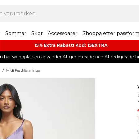
r
Sommar
Skor
Accessoarer
Shoppa efter passfor
15% Extra Rabatt! Kod: 15EXTRA
n här webbplatsen använder AI-genererade och AI-redigerade bil
/
Midi Festklänningar