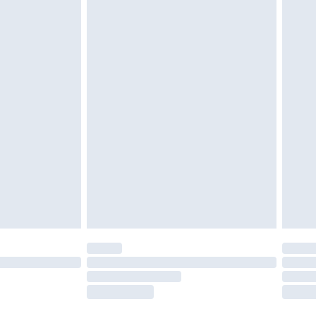
oanvända och otvättade med originaletiketterna
as inomhus. Hemartiklar inklusive sängkläder,
 måste vara oanvända och i sin oöppnade
r inte dina lagstadgade rättigheter.
a returpolicy.