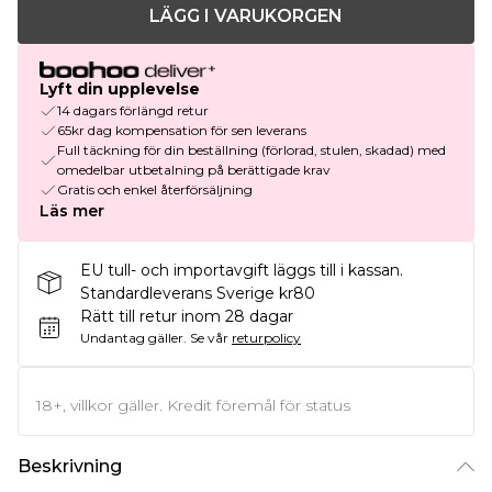
LÄGG I VARUKORGEN
Lyft din upplevelse
14 dagars förlängd retur
65kr dag kompensation för sen leverans
Full täckning för din beställning (förlorad, stulen, skadad) med
omedelbar utbetalning på berättigade krav
Gratis och enkel återförsäljning
Läs mer
EU tull- och importavgift läggs till i kassan.
Standardleverans Sverige kr80
Rätt till retur inom 28 dagar
Undantag gäller.
Se vår
returpolicy
18+, villkor gäller. Kredit föremål för status
Beskrivning