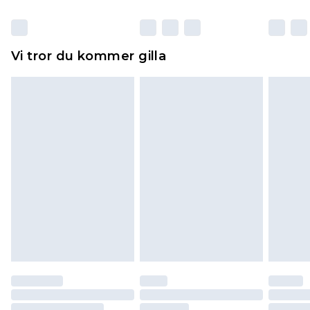
otvättade med originaletiketterna påsatta.
Dessutom måste skor provas inomhus.
Hemartiklar inklusive sängkläder, madrasser och
Vi tror du kommer gilla
toppers och kuddar måste vara oanvända och i
sin oöppnade originalförpackning. Detta
påverkar inte dina lagstadgade rättigheter.
Klicka
här
för att se vår fullständiga returpolicy.