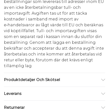
beställningar som levereras till adresser inom EU
av en icke återbetalningsbar tull- och
importavgift. Avgiften tas ut för att täcka
kostnader i samband med import av
e‑handelsvaror av lågt värde till EU och beräknas
vid köptillfället. Tull- och importavgiften visas
som en separat rad i kassan innan du slutför din
beställning. Genom att lägga en beställning
bekräftar och accepterar du att denna avgift inte
återbetalas och inte kommer att återbetalas vid
retur eller byte, förutom där det krävs enligt
tillämplig lag.
Produktdetaljer Och Skötsel
100% Polyester. Foder 100% Polyester.
Leverans
Maskintvättbar. Modellen bär storlek 10,
ungefärlig längd 170-175 cm
Standardleverans Sverige
kr80
Returnerar