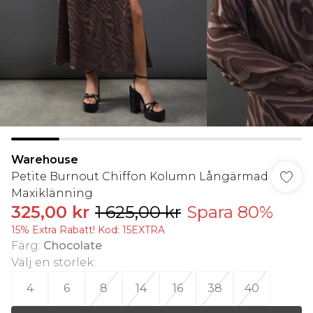
Warehouse
Petite Burnout Chiffon Kolumn Långärmad
Maxiklänning
325,00 kr
1 625,00 kr
Spara 80%
15% Extra Rabatt! Kod: 15EXTRA
Färg
:
Chocolate
Välj en storlek
:
4
6
8
14
16
38
40