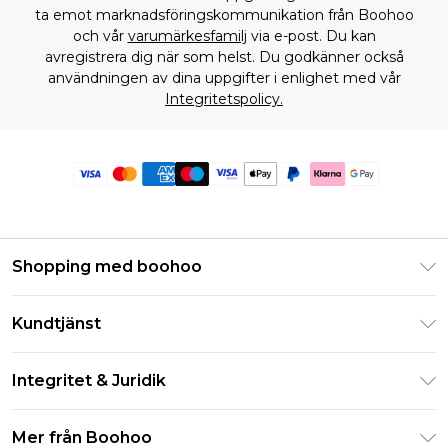
ta emot marknadsföringskommunikation från Boohoo
och vår
varumärkesfamilj
via e-post. Du kan
avregistrera dig när som helst. Du godkänner också
användningen av dina uppgifter i enlighet med vår
Integritetspolicy.
Shopping med boohoo
Klarna
Kundtjänst
Studentrabatt - Student Beans
Returnera din beställning
Studentrabatt - UNiDAYS
Integritet & Juridik
Vanliga frågor
Boohoo-appen
Integritetspolicy
Leveransinformation
Mer från Boohoo
Storleksguide