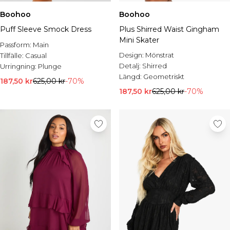
Boohoo
Boohoo
Puff Sleeve Smock Dress
Plus Shirred Waist Gingham
Mini Skater
Passform:
Main
Design:
Mönstrat
Tillfälle:
Casual
Detalj:
Shirred
Urringning:
Plunge
Längd:
Geometriskt
187,50 kr
625,00 kr
-70%
187,50 kr
625,00 kr
-70%