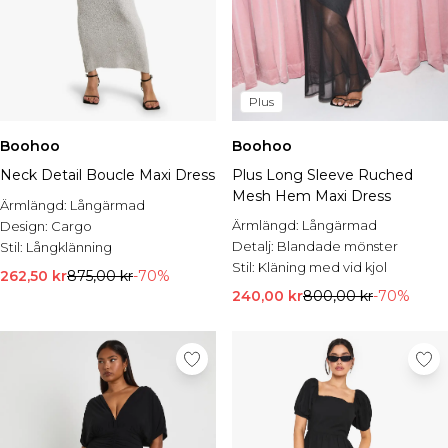
Plus
Boohoo
Boohoo
Neck Detail Boucle Maxi Dress
Plus Long Sleeve Ruched
Mesh Hem Maxi Dress
Ärmlängd:
Långärmad
Ärmlängd:
Långärmad
Design:
Cargo
Detalj:
Blandade mönster
Stil:
Långklänning
Stil:
Kläning med vid kjol
262,50 kr
875,00 kr
-70%
240,00 kr
800,00 kr
-70%