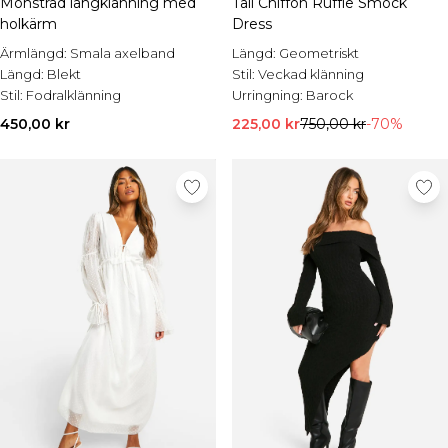
Mönstrad långklänning med
Tall Chiffon Ruffle Smock
holkärm
Dress
Ärmlängd:
Smala axelband
Längd:
Geometriskt
Längd:
Blekt
Stil:
Veckad klänning
Stil:
Fodralklänning
Urringning:
Barock
450,00 kr
225,00 kr
750,00 kr
-70%