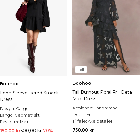
Tall
Boohoo
Boohoo
Tall Burnout Floral Frill Detail
Long Sleeve Tiered Smock
Maxi Dress
Dress
Ärmlängd:
Långärmad
Design:
Cargo
Detalj:
Frill
Längd:
Geometriskt
Tillfälle:
Axeldetaljer
Passform:
Main
750,00 kr
150,00 kr
500,00 kr
-70%