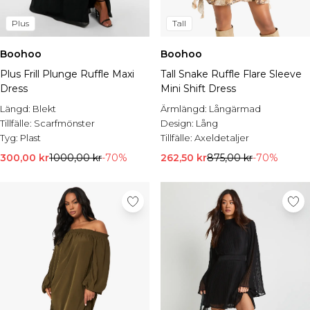
Plus
Tall
Boohoo
Boohoo
Plus Frill Plunge Ruffle Maxi
Tall Snake Ruffle Flare Sleeve
Dress
Mini Shift Dress
Längd:
Blekt
Ärmlängd:
Långärmad
Tillfälle:
Scarfmönster
Design:
Lång
Tyg:
Plast
Tillfälle:
Axeldetaljer
300,00 kr
1000,00 kr
-70%
262,50 kr
875,00 kr
-70%