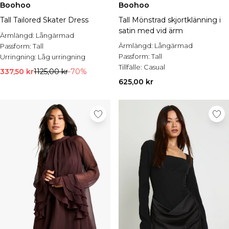
Boohoo
Boohoo
Tall Tailored Skater Dress
Tall Mönstrad skjortklänning i
satin med vid ärm
Ärmlängd:
Långärmad
Ärmlängd:
Långärmad
Passform:
Tall
Passform:
Tall
Urringning:
Låg urringning
Tillfälle:
Casual
337,50 kr
1125,00 kr
-70%
625,00 kr