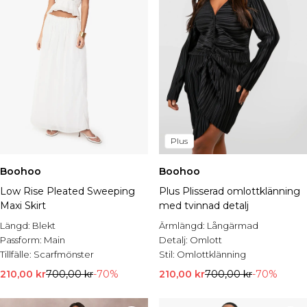
Plus
Boohoo
Boohoo
Low Rise Pleated Sweeping
Plus Plisserad omlottklänning
Maxi Skirt
med tvinnad detalj
Längd:
Blekt
Ärmlängd:
Långärmad
Passform:
Main
Detalj:
Omlott
Tillfälle:
Scarfmönster
Stil:
Omlottklänning
210,00 kr
700,00 kr
-70%
210,00 kr
700,00 kr
-70%