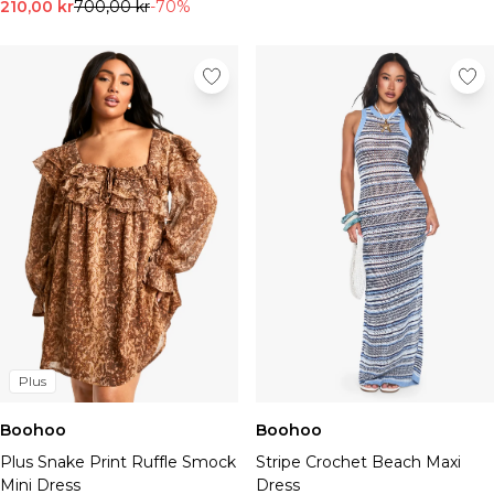
Sneakers & hi-tops
210,00 kr
700,00 kr
-70%
Sandaler & flipflops
Boots
Finskor
Herraccessoarer
Väskor & plånböcker
Solglasögon
Hattar, handskar & halsdukar
Skärp
Strumpor
Underkläder
Visa alla accessoarer
Rea – Herr
Handla hela herrrean
REA-toppar
Plus
REA-jeans
REA-byxor
Boohoo
Boohoo
REA-träningsset
Plus Snake Print Ruffle Smock
Stripe Crochet Beach Maxi
REA-hoodies
Mini Dress
Dress