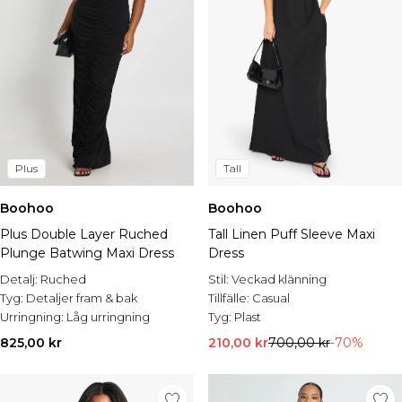
Plus
Tall
Boohoo
Boohoo
Plus Double Layer Ruched
Tall Linen Puff Sleeve Maxi
Plunge Batwing Maxi Dress
Dress
Detalj:
Ruched
Stil:
Veckad klänning
Tyg:
Detaljer fram & bak
Tillfälle:
Casual
Urringning:
Låg urringning
Tyg:
Plast
825,00 kr
210,00 kr
700,00 kr
-70%