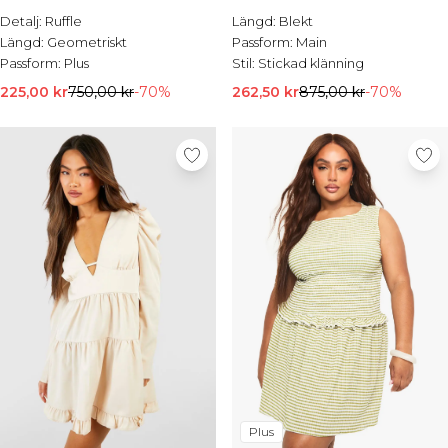
REA-jackor
Detalj:
Ruffle
Längd:
Blekt
REA-skjortor
Längd:
Geometriskt
Passform:
Main
REA-kostymer
Passform:
Plus
Stil:
Stickad klänning
REA-stickat
REA-shorts
225,00 kr
750,00 kr
-70%
262,50 kr
875,00 kr
-70%
REA-skor
REA-accessoarer
Plus