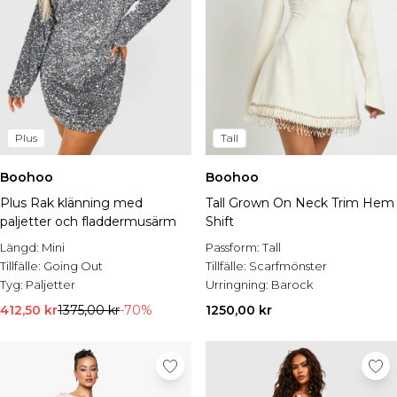
Plus
Tall
Boohoo
Boohoo
Plus Rak klänning med
Tall Grown On Neck Trim Hem
paljetter och fladdermusärm
Shift
Längd:
Mini
Passform:
Tall
Tillfälle:
Going Out
Tillfälle:
Scarfmönster
Tyg:
Paljetter
Urringning:
Barock
412,50 kr
1375,00 kr
-70%
1250,00 kr