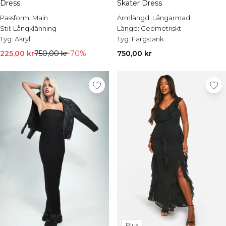
Dress
Skater Dress
Passform:
Main
Ärmlängd:
Långärmad
Stil:
Långklänning
Längd:
Geometriskt
Tyg:
Akryl
Tyg:
Färgstänk
225,00 kr
750,00 kr
-70%
750,00 kr
Plus