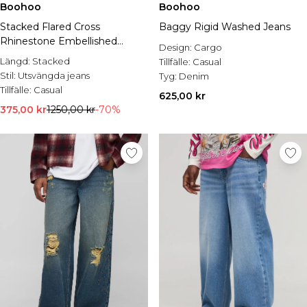
Boohoo
Boohoo
Stacked Flared Cross
Baggy Rigid Washed Jeans
Rhinestone Embellished
Design:
Cargo
Denim Jeans
Längd:
Stacked
Tillfälle:
Casual
Stil:
Utsvängda jeans
Tyg:
Denim
Tillfälle:
Casual
625,00 kr
375,00 kr
1250,00 kr
-70%