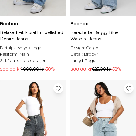
Boohoo
Boohoo
Relaxed Fit Floral Embellished
Parachute Baggy Blue
Denim Jeans
Washed Jeans
Detalj:
Utsmyckningar
Design:
Cargo
Passform:
Main
Detalj:
Brodyr
Stil:
Jeans med detaljer
Längd:
Regular
500,00 kr
1000,00 kr
-50%
300,00 kr
625,00 kr
-52%