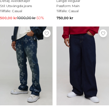
Detalj:
Axeldetaljer
Längd:
Regular
Stil:
Utsvängda jeans
Passform:
Main
Tillfälle:
Casual
Tillfälle:
Casual
500,00 kr
1000,00 kr
-50%
750,00 kr