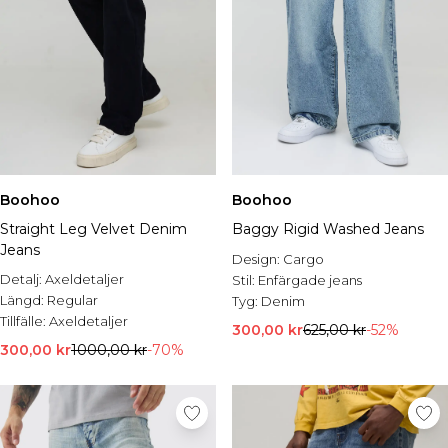
Boohoo
Boohoo
Straight Leg Velvet Denim
Baggy Rigid Washed Jeans
Jeans
Design:
Cargo
Detalj:
Axeldetaljer
Stil:
Enfärgade jeans
Längd:
Regular
Tyg:
Denim
Tillfälle:
Axeldetaljer
300,00 kr
625,00 kr
-52%
300,00 kr
1000,00 kr
-70%