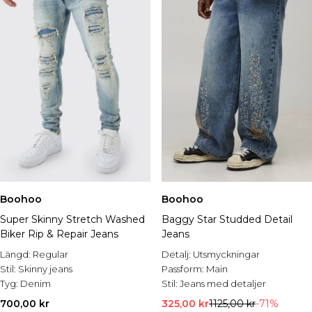
Boohoo
Boohoo
Super Skinny Stretch Washed
Baggy Star Studded Detail
Biker Rip & Repair Jeans
Jeans
Längd:
Regular
Detalj:
Utsmyckningar
Stil:
Skinny jeans
Passform:
Main
Tyg:
Denim
Stil:
Jeans med detaljer
700,00 kr
325,00 kr
1125,00 kr
-71%