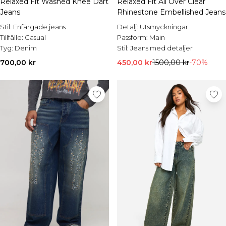
Relaxed Fit Washed Knee Dart
Relaxed Fit All Over Clear
Jeans
Rhinestone Embellished Jeans
Stil:
Enfärgade jeans
Detalj:
Utsmyckningar
Tillfälle:
Casual
Passform:
Main
Tyg:
Denim
Stil:
Jeans med detaljer
700,00 kr
450,00 kr
1500,00 kr
-70%