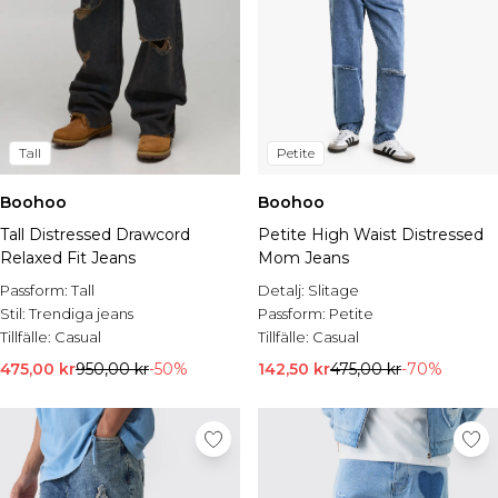
Tall
Petite
Boohoo
Boohoo
Tall Distressed Drawcord
Petite High Waist Distressed
Relaxed Fit Jeans
Mom Jeans
Passform:
Tall
Detalj:
Slitage
Stil:
Trendiga jeans
Passform:
Petite
Tillfälle:
Casual
Tillfälle:
Casual
475,00 kr
950,00 kr
-50%
142,50 kr
475,00 kr
-70%