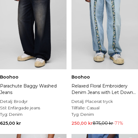
Boohoo
Boohoo
Parachute Baggy Washed
Relaxed Floral Embroidery
Jeans
Denim Jeans with Let Down
Hem
Detalj:
Brodyr
Detalj:
Placerat tryck
Stil:
Enfärgade jeans
Tillfälle:
Casual
Tyg:
Denim
Tyg:
Denim
625,00 kr
250,00 kr
875,00 kr
-71%