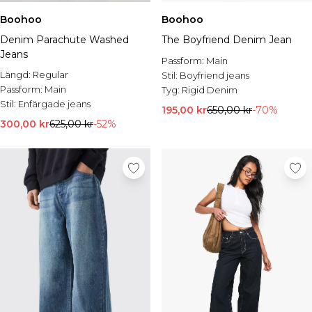
Boohoo
Boohoo
Denim Parachute Washed
The Boyfriend Denim Jean
Jeans
Passform:
Main
Längd:
Regular
Stil:
Boyfriend jeans
Passform:
Main
Tyg:
Rigid Denim
Stil:
Enfärgade jeans
195,00 kr
650,00 kr
-70%
300,00 kr
625,00 kr
-52%