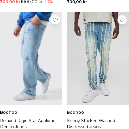
Sneakers & hi-tops
300,00 kr
1000,00 kr
-70%
700,00 kr
Sandaler & flipflops
Boots
Finskor
Herraccessoarer
Väskor & plånböcker
Solglasögon
Hattar, handskar & halsdukar
Skärp
Strumpor
Underkläder
Visa alla accessoarer
Rea – Herr
Handla hela herrrean
REA-toppar
REA-jeans
REA-byxor
Boohoo
Boohoo
REA-träningsset
Relaxed Rigid Star Applique
Skinny Stacked Washed
REA-hoodies
Denim Jeans
Distressed Jeans