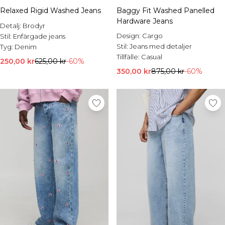
Relaxed Rigid Washed Jeans
Baggy Fit Washed Panelled
Hardware Jeans
Detalj:
Brodyr
Design:
Cargo
Stil:
Enfärgade jeans
Stil:
Jeans med detaljer
Tyg:
Denim
Tillfälle:
Casual
250,00 kr
625,00 kr
-60%
350,00 kr
875,00 kr
-60%