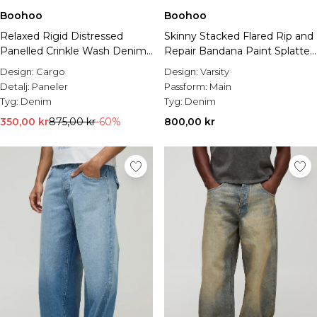
Boohoo
Boohoo
Relaxed Rigid Distressed
Skinny Stacked Flared Rip and
Panelled Crinkle Wash Denim
Repair Bandana Paint Splatter
Jeans
Jeans
Design:
Cargo
Design:
Varsity
Detalj:
Paneler
Passform:
Main
Tyg:
Denim
Tyg:
Denim
350,00 kr
875,00 kr
-60%
800,00 kr