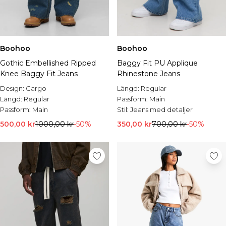
Boohoo
Boohoo
Gothic Embellished Ripped
Baggy Fit PU Applique
Knee Baggy Fit Jeans
Rhinestone Jeans
Design:
Cargo
Längd:
Regular
Längd:
Regular
Passform:
Main
Passform:
Main
Stil:
Jeans med detaljer
500,00 kr
1000,00 kr
-50%
350,00 kr
700,00 kr
-50%