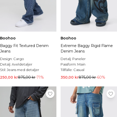
Boohoo
Boohoo
Baggy Fit Textured Denim
Extreme Baggy Rigid Flame
Jeans
Denim Jeans
Design:
Cargo
Detalj:
Paneler
Detalj:
Axeldetaljer
Passform:
Main
Stil:
Jeans med detaljer
Tillfälle:
Casual
250,00 kr
875,00 kr
-71%
350,00 kr
875,00 kr
-60%