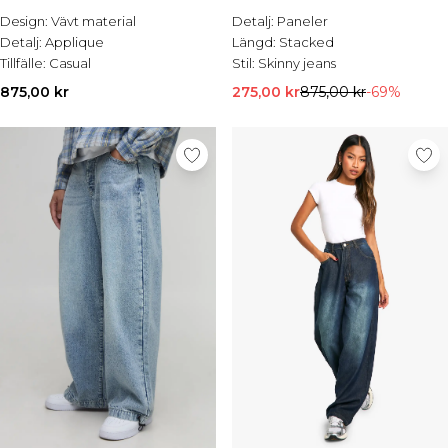
REA-jackor
Design:
Vävt material
Detalj:
Paneler
REA-skjortor
Detalj:
Applique
Längd:
Stacked
REA-kostymer
Tillfälle:
Casual
Stil:
Skinny jeans
REA-stickat
REA-shorts
875,00 kr
275,00 kr
875,00 kr
-69%
REA-skor
REA-accessoarer