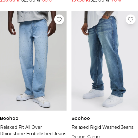
250,00 kr
625,00 kr
-60%
157,50 kr
525,00 kr
-70%
Boohoo
Boohoo
Relaxed Fit All Over
Relaxed Rigid Washed Jeans
Rhinestone Embellished Jeans
Design:
Cargo