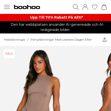
Upp Till 70% Rabatt På Allt!*
Den här webbplatsen använder AI-genererade och AI-
redigerade bilder.
Festklänningar
/
Partyklänningar Med Leverans Dagen Efter
REA