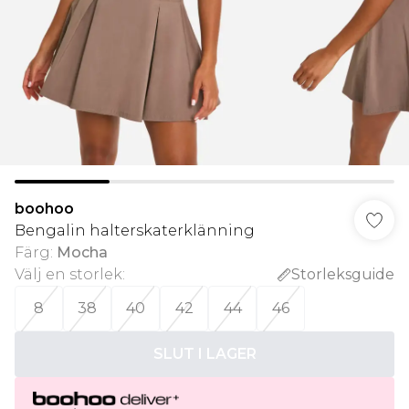
boohoo
Bengalin halterskaterklänning
Färg
:
Mocha
Välj en storlek
:
Storleksguide
8
38
40
42
44
46
SLUT I LAGER