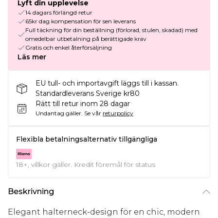
Lyft din upplevelse
14 dagars förlängd retur
65kr dag kompensation för sen leverans
Full täckning för din beställning (förlorad, stulen, skadad) med
omedelbar utbetalning på berättigade krav
Gratis och enkel återförsäljning
Läs mer
EU tull- och importavgift läggs till i kassan.
Standardleverans Sverige kr80
Rätt till retur inom 28 dagar
Undantag gäller.
Se vår
returpolicy
Flexibla betalningsalternativ tillgängliga
18+, villkor gäller. Kredit föremål för status
Beskrivning
Elegant halterneck-design för en chic, modern