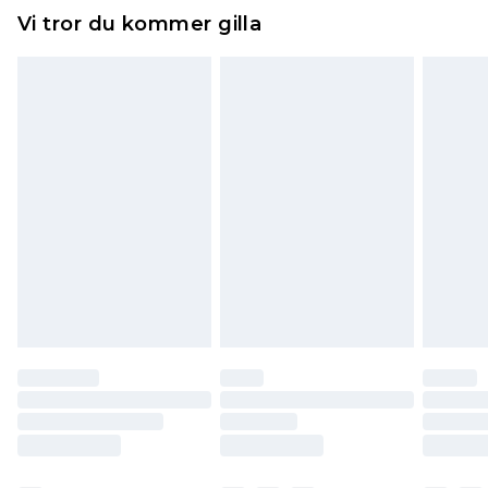
Hemartiklar inklusive sängkläder, madrasser och
Vi tror du kommer gilla
toppers och kuddar måste vara oanvända och i
sin oöppnade originalförpackning. Detta
påverkar inte dina lagstadgade rättigheter.
Klicka
här
för att se vår fullständiga returpolicy.