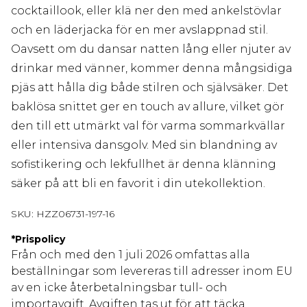
cocktaillook, eller klä ner den med ankelstövlar
och en läderjacka för en mer avslappnad stil.
Oavsett om du dansar natten lång eller njuter av
drinkar med vänner, kommer denna mångsidiga
pjäs att hålla dig både stilren och självsäker. Det
baklösa snittet ger en touch av allure, vilket gör
den till ett utmärkt val för varma sommarkvällar
eller intensiva dansgolv. Med sin blandning av
sofistikering och lekfullhet är denna klänning
säker på att bli en favorit i din utekollektion.
SKU:
HZZ06731-197-16
*
Prispolicy
Från och med den 1 juli 2026 omfattas alla
beställningar som levereras till adresser inom EU
av en icke återbetalningsbar tull- och
importavgift. Avgiften tas ut för att täcka