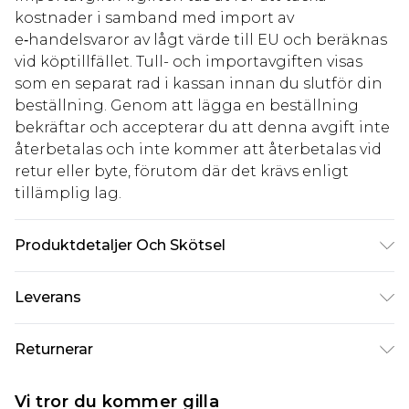
kostnader i samband med import av
e‑handelsvaror av lågt värde till EU och beräknas
vid köptillfället. Tull- och importavgiften visas
som en separat rad i kassan innan du slutför din
beställning. Genom att lägga en beställning
bekräftar och accepterar du att denna avgift inte
återbetalas och inte kommer att återbetalas vid
retur eller byte, förutom där det krävs enligt
tillämplig lag.
Produktdetaljer Och Skötsel
72% viskos, 24% nylon, 4% elastan, modellen bär
Leverans
storlek 10, maskintvättbar
Standardleverans Sverige
kr80
Returnerar
5-7 arbetsdagar
Något som inte riktigt stämmer? Du har 21 dagar
Expressleverans Sverige
kr239
Vi tror du kommer gilla