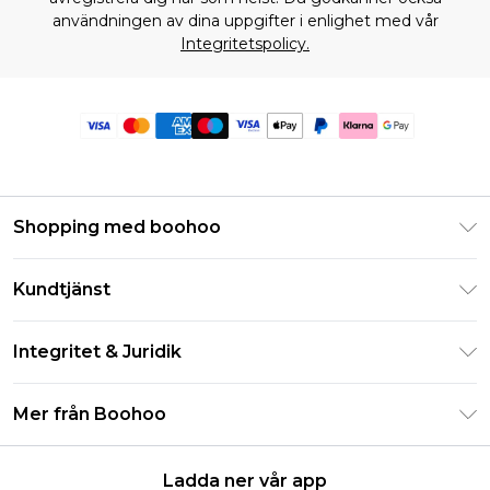
användningen av dina uppgifter i enlighet med vår
Integritetspolicy.
Shopping med boohoo
Klarna
Kundtjänst
Studentrabatt - Student Beans
Returnera din beställning
Studentrabatt - UNiDAYS
Integritet & Juridik
Vanliga frågor
Boohoo-appen
Integritetspolicy
Leveransinformation
Mer från Boohoo
Storleksguide
Allmänna villkor
Returnerar information
Karriärer på Boohoo
Om cookies
Kontakta oss
Ladda ner vår app