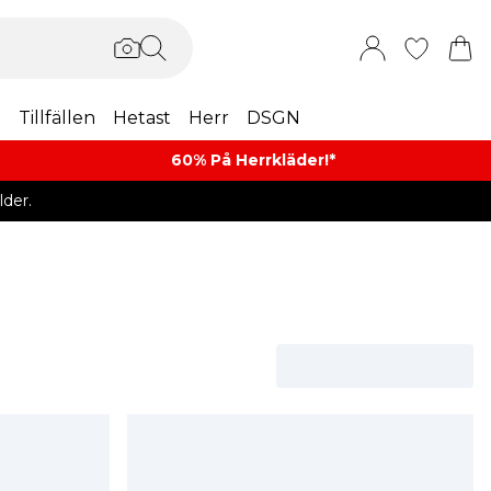
m
Tillfällen
Hetast
Herr
DSGN
60% På Herrkläder!*​
der.