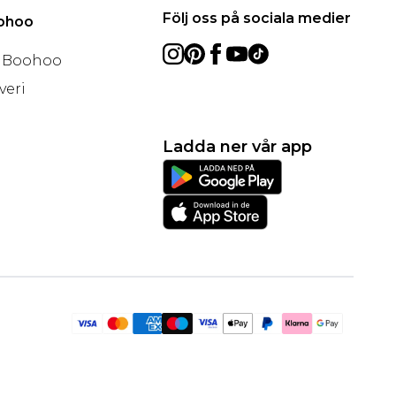
Följ oss på sociala medier
oohoo
å Boohoo
veri
Ladda ner vår app