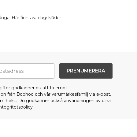
nga. Här finns vardagskläder
PRENUMERERA
gifter godkänner du att ta emot
on från Boohoo och vår
varumärkesfamilj
via e-post.
som helst. Du godkänner också användningen av dina
ntegritetspolicy.