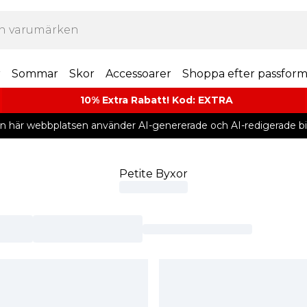
r
Sommar
Skor
Accessoarer
Shoppa efter passfor
10% Extra Rabatt! Kod: EXTRA
n här webbplatsen använder AI-genererade och AI-redigerade bil
Petite Byxor