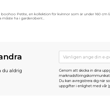
boohoo Petite, en kollektion för kvinnor som är under 160 cm lå
a måste ha i garderoben!
...
randra
å du aldrig
Genom att skicka in dina upp
marknadsföringskommunikati
Du kan avregistrera dig när 
uppgifter i enlighet med vår
I