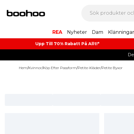
REA
Nyheter
Dam
Klänninga
Upp Till 70% Rabatt På Allt!*
De
Hem
/
Kvinnor
/
Köp Efter Passform
/
Petite-Kläder
/
Petite Byxor