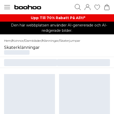
Upp Till 70% Rabatt På Allt!*
Den här webbplatsen använder AI-genererade och AI-
redigerade bilder.
Hem
/
Kvinnor
/
Damkläder
/
Klänningar
/
Skaterjumpar
Skaterklänningar