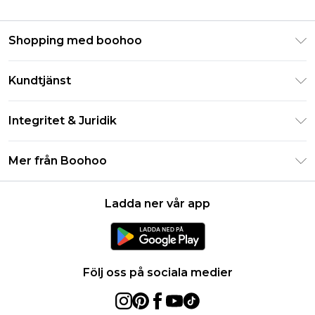
Shopping med boohoo
Klarna
Kundtjänst
Studentrabatt - Student Beans
Returnera din beställning
Studentrabatt - UNiDAYS
Integritet & Juridik
Vanliga frågor
Boohoo-appen
Integritetspolicy
Leveransinformation
Mer från Boohoo
Storleksguide
Allmänna villkor
Returnerar information
Karriärer på Boohoo
Om cookies
Kontakta oss
Ladda ner vår app
Modernt slaveri uttalande
Användarvillkor
Produkt
Följ oss på sociala medier