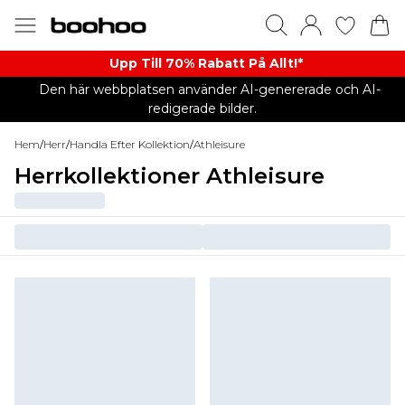
Upp Till 70% Rabatt På Allt!*
Den här webbplatsen använder AI-genererade och AI-
redigerade bilder.
Hem
/
Herr
/
Handla Efter Kollektion
/
Athleisure
Herrkollektioner Athleisure