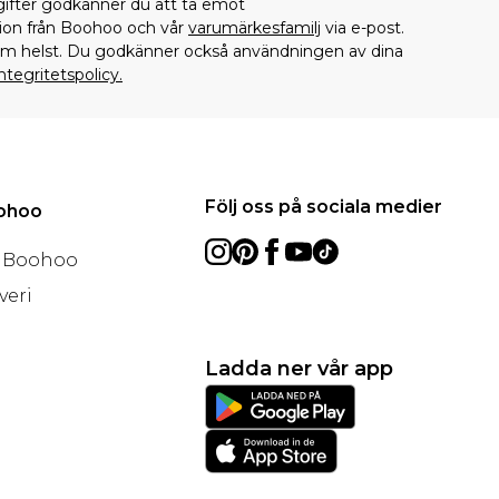
gifter godkänner du att ta emot
on från Boohoo och vår
varumärkesfamilj
via e-post.
som helst. Du godkänner också användningen av dina
ntegritetspolicy.
Följ oss på sociala medier
oohoo
å Boohoo
veri
Ladda ner vår app