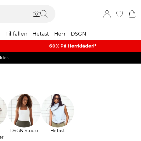
m
Tillfällen
Hetast
Herr
DSGN
60% På Herrkläder!*​
der.
DSGN Studio
Hetast
er