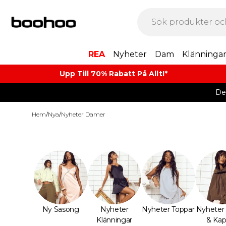
REA
Nyheter
Dam
Klänninga
Upp Till 70% Rabatt På Allt!*
De
Hem
/
Nya
/
Nyheter Damer
Ny Sasong
Nyheter
Nyheter Toppar
Nyheter 
Klänningar
& Kap