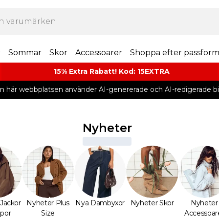
r
Sommar
Skor
Accessoarer
Shoppa efter passfor
15% Extra Rabatt! Kod: 15EXTRA
n här webbplatsen använder AI-genererade och AI-redigerade bil
Nyheter
Jackor
Nyheter Plus
Nya Dambyxor
Nyheter Skor
Nyheter
por
Size
Accessoar