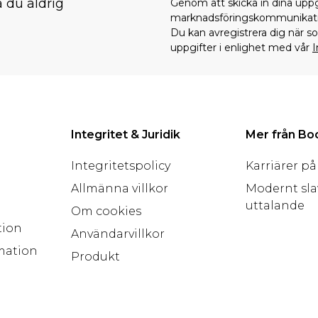
å du aldrig
Genom att skicka in dina upp
marknadsföringskommunikati
Du kan avregistrera dig när 
uppgifter i enlighet med vår
I
Integritet & Juridik
Mer från B
Integritetspolicy
Karriärer p
Allmänna villkor
Modernt sla
uttalande
Om cookies
tion
Användarvillkor
mation
Produkt